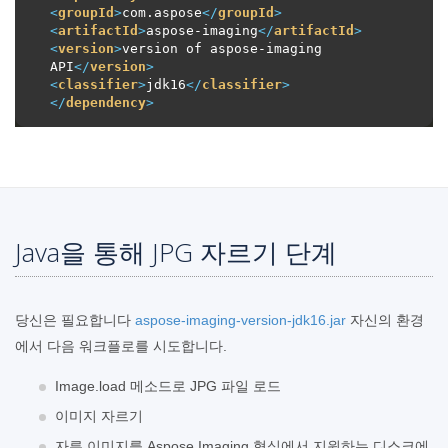
<
groupId
>
com.aspose
</
groupId
>
<
artifactId
>
aspose-imaging
</
artifactId
>
<
version
>
version of aspose-imaging 
API
</
version
>
<
classifier
>
jdk16
</
classifier
>
</
dependency
>
Java을 통해 JPG 자르기 단계
당신은 필요합니다
aspose-imaging-version-jdk16.jar
자신의 환경
에서 다음 워크플로를 시도합니다.
Image.load 메소드로 JPG 파일 로드
이미지 자르기
자른 이미지를 Aspose.Imaging 형식에서 지원하는 디스크에