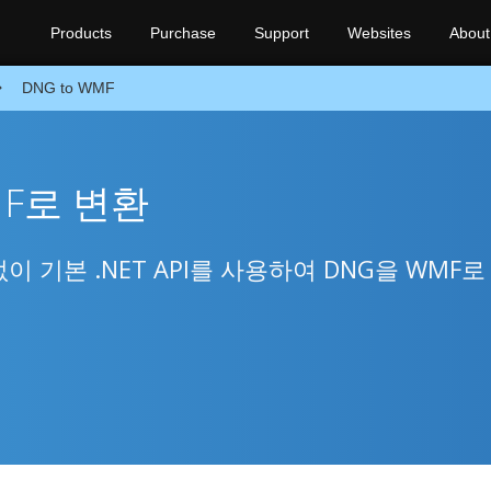
Products
Purchase
Support
Websites
About
DNG to WMF
MF로 변환
기본 .NET API를 사용하여 DNG을 WMF로