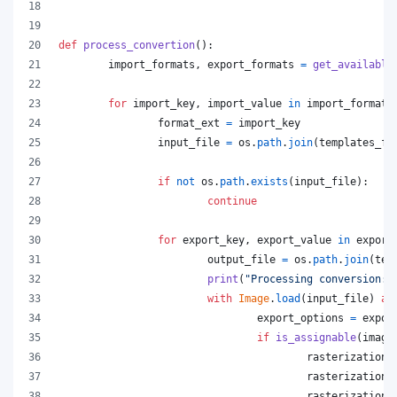
def
process_convertion
():
import_formats
, 
export_formats
=
get_available
for
import_key
, 
import_value
in
import_formats
format_ext
=
import_key
input_file
=
os
.
path
.
join
(
templates_fo
if
not
os
.
path
.
exists
(
input_file
):
continue
for
export_key
, 
export_value
in
export
output_file
=
os
.
path
.
join
(
tem
print
(
"Processing conversion:"
with
Image
.
load
(
input_file
) 
as
export_options
=
expor
if
is_assignable
(
image
rasterization_
rasterization_
rasterization_