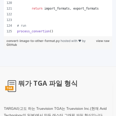
return
import_formats
, 
export_formats
# run
process_convertion
()
convert-image-to-other-format.py
hosted with ❤ by
view raw
GitHub
뭐가 TGA 파일 형식
TGA
TARGA라고도 하는 Truevision TGA는 Truevision Inc.(현재 Avid
Technology의 일부)에서 만든 래스터 그래픽 파일 형식입니다.