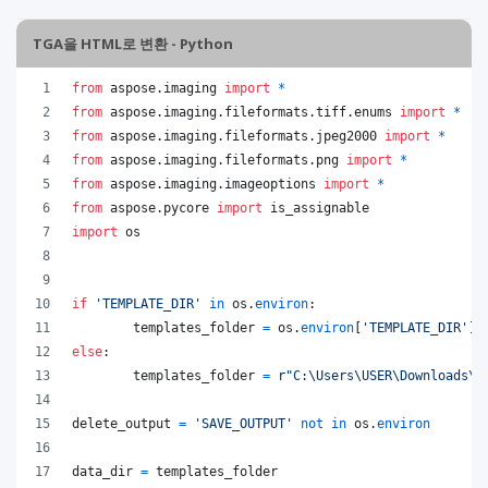
TGA을 HTML로 변환 - Python
from
aspose
.
imaging
import
*
from
aspose
.
imaging
.
fileformats
.
tiff
.
enums
import
*
from
aspose
.
imaging
.
fileformats
.
jpeg2000
import
*
from
aspose
.
imaging
.
fileformats
.
png
import
*
from
aspose
.
imaging
.
imageoptions
import
*
from
aspose
.
pycore
import
is_assignable
import
os
if
'TEMPLATE_DIR'
in
os
.
environ
:
templates_folder
=
os
.
environ
[
'TEMPLATE_DIR'
]
else
:
templates_folder
=
r"C:\Users\USER\Downloads\t
delete_output
=
'SAVE_OUTPUT'
not
in
os
.
environ
data_dir
=
templates_folder