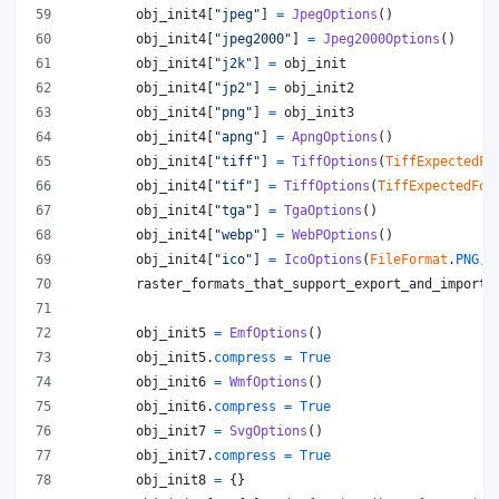
obj_init4
[
"jpeg"
] 
=
JpegOptions
()
obj_init4
[
"jpeg2000"
] 
=
Jpeg2000Options
()
obj_init4
[
"j2k"
] 
=
obj_init
obj_init4
[
"jp2"
] 
=
obj_init2
obj_init4
[
"png"
] 
=
obj_init3
obj_init4
[
"apng"
] 
=
ApngOptions
()
obj_init4
[
"tiff"
] 
=
TiffOptions
(
TiffExpectedFo
obj_init4
[
"tif"
] 
=
TiffOptions
(
TiffExpectedFor
obj_init4
[
"tga"
] 
=
TgaOptions
()
obj_init4
[
"webp"
] 
=
WebPOptions
()
obj_init4
[
"ico"
] 
=
IcoOptions
(
FileFormat
.
PNG
, 
raster_formats_that_support_export_and_import
obj_init5
=
EmfOptions
()
obj_init5
.
compress
=
True
obj_init6
=
WmfOptions
()
obj_init6
.
compress
=
True
obj_init7
=
SvgOptions
()
obj_init7
.
compress
=
True
obj_init8
=
 {}