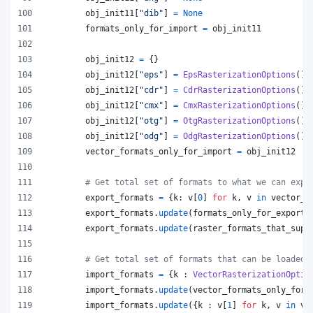
obj_init11
[
"dib"
] 
=
None
formats_only_for_import
=
obj_init11
obj_init12
=
 {}
obj_init12
[
"eps"
] 
=
EpsRasterizationOptions
()
obj_init12
[
"cdr"
] 
=
CdrRasterizationOptions
()
obj_init12
[
"cmx"
] 
=
CmxRasterizationOptions
()
obj_init12
[
"otg"
] 
=
OtgRasterizationOptions
()
obj_init12
[
"odg"
] 
=
OdgRasterizationOptions
()
vector_formats_only_for_import
=
obj_init12
# Get total set of formats to what we can expo
export_formats
=
 {
k
: 
v
[
0
] 
for
k
, 
v
in
vector_f
export_formats
.
update
(
formats_only_for_export
)
export_formats
.
update
(
raster_formats_that_supp
# Get total set of formats that can be loaded
import_formats
=
 {
k
 : 
VectorRasterizationOptio
import_formats
.
update
(
vector_formats_only_for_
import_formats
.
update
({
k
 : 
v
[
1
] 
for
k
, 
v
in
ve