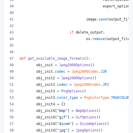
export_options
image
.
save
(
output_file
if
delete_output
:
os
.
remove
(
output_file
)
def
get_available_image_formats
():
obj_init
=
Jpeg2000Options
()
obj_init
.
codec
=
Jpeg2000Codec
.
J2K
obj_init2
=
Jpeg2000Options
()
obj_init2
.
codec
=
Jpeg2000Codec
.
JP2
obj_init3
=
PngOptions
()
obj_init3
.
color_type
=
PngColorType
.
TRUECOLOR_
obj_init4
=
 {}
obj_init4
[
"bmp"
] 
=
BmpOptions
()
obj_init4
[
"gif"
] 
=
GifOptions
()
obj_init4
[
"dicom"
] 
=
DicomOptions
()
obj_init4
[
"jpg"
] 
=
JpegOptions
()