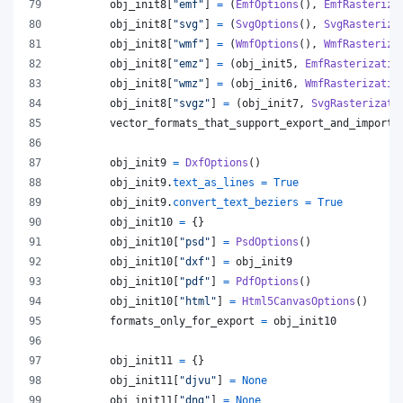
obj_init8
[
"emf"
] 
=
 (
EmfOptions
(), 
EmfRasteriza
obj_init8
[
"svg"
] 
=
 (
SvgOptions
(), 
SvgRasteriza
obj_init8
[
"wmf"
] 
=
 (
WmfOptions
(), 
WmfRasteriza
obj_init8
[
"emz"
] 
=
 (
obj_init5
, 
EmfRasterizatio
obj_init8
[
"wmz"
] 
=
 (
obj_init6
, 
WmfRasterizatio
obj_init8
[
"svgz"
] 
=
 (
obj_init7
, 
SvgRasterizati
vector_formats_that_support_export_and_import
obj_init9
=
DxfOptions
()
obj_init9
.
text_as_lines
=
True
obj_init9
.
convert_text_beziers
=
True
obj_init10
=
 {}
obj_init10
[
"psd"
] 
=
PsdOptions
()
obj_init10
[
"dxf"
] 
=
obj_init9
obj_init10
[
"pdf"
] 
=
PdfOptions
()
obj_init10
[
"html"
] 
=
Html5CanvasOptions
()
formats_only_for_export
=
obj_init10
obj_init11
=
 {}
obj_init11
[
"djvu"
] 
=
None
obj_init11
[
"dng"
] 
=
None