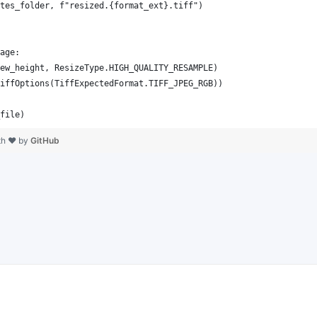
th ❤ by
GitHub