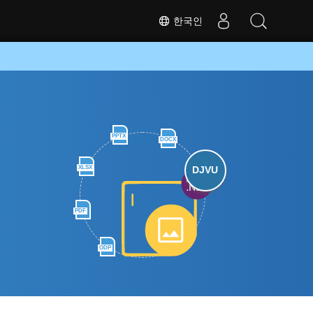
한국인
PPTX
DOCX
XLSX
DJVU
PDF
ODP