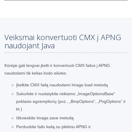
Veiksmai konvertuoti CMX į APNG
naudojant Java
Kūrėjai gali lengvai įkelti ir konvertuoti CMX failus į APNG
naudodami tik kelias kodo eilutes.
Įkelkite CMX failą naudodami Image.load metodą
Sukurkite ir nustatykite reikiamo „ImageOptionsBase“
poklasio egzempliorių (pvz., „BmpOptions“, „PngOptions“ ir
kt.)
Iškvieskite Image.save metodą
Perduokite failo kelią su plėtiniu APNG ir