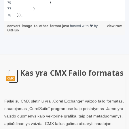
		}
	}
});
convert-image-to-other-format.java
hosted with ❤ by
view raw
GitHub
Kas yra CMX Failo formatas
CMX
Failai su CMX plėtiniu yra „Corel Exchange“ vaizdo failo formatas,
naudojamas „CorelSuite“ programose kaip pristatymas. Jame yra
vaizdo duomenys kaip vektorinė grafika, taip pat metaduomenys,
apibūdinantys vaizdą. CMX failus galima atidaryti naudojant