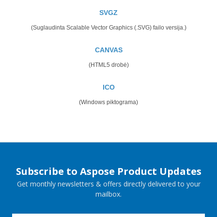
SVGZ
(Suglaudinta Scalable Vector Graphics (.SVG) failo versija.)
CANVAS
(HTML5 drobė)
ICO
(Windows piktograma)
Subscribe to Aspose Product Updates
Get monthly newsletters & offers directly delivered to your
mailbox.