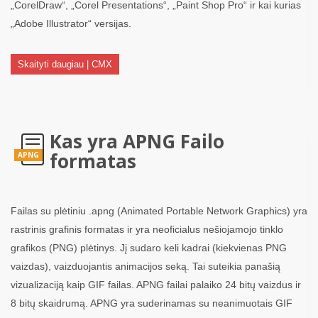
„CorelDraw“, „Corel Presentations“, „Paint Shop Pro“ ir kai kurias
„Adobe Illustrator“ versijas.
Skaityti daugiau | CMX
Kas yra APNG Failo
formatas
APNG
Failas su plėtiniu .apng (Animated Portable Network Graphics) yra
rastrinis grafinis formatas ir yra neoficialus nešiojamojo tinklo
grafikos (PNG) plėtinys. Jį sudaro keli kadrai (kiekvienas PNG
vaizdas), vaizduojantis animacijos seką. Tai suteikia panašią
vizualizaciją kaip GIF failas. APNG failai palaiko 24 bitų vaizdus ir
8 bitų skaidrumą. APNG yra suderinamas su neanimuotais GIF