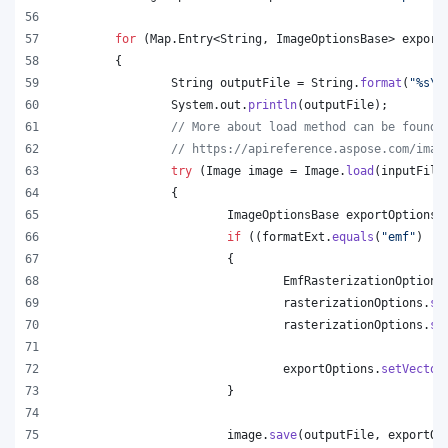
for
 (
Map
.
Entry
<
String
, 
ImageOptionsBase
> 
export
	{
String
outputFile
 = 
String
.
format
(
"%s
\\
System
.
out
.
println
(
outputFile
);
// More about load method can be found 
// https://apireference.aspose.com/imag
try
 (
Image
image
 = 
Image
.
load
(
inputFile
		{
ImageOptionsBase
exportOptions
 
if
 ((
formatExt
.
equals
(
"emf"
) ||
			{
EmfRasterizationOptions
rasterizationOptions
.
se
rasterizationOptions
.
se
exportOptions
.
setVector
			}
image
.
save
(
outputFile
, 
exportOp