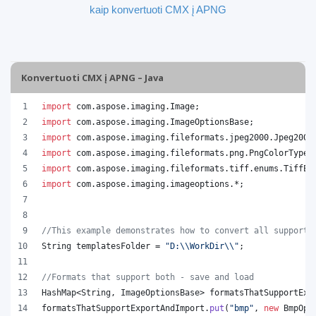
kaip konvertuoti CMX į APNG
Konvertuoti CMX į APNG – Java
import
com
.
aspose
.
imaging
.
Image
;
import
com
.
aspose
.
imaging
.
ImageOptionsBase
;
import
com
.
aspose
.
imaging
.
fileformats
.
jpeg2000
.
Jpeg2000
import
com
.
aspose
.
imaging
.
fileformats
.
png
.
PngColorType
;
import
com
.
aspose
.
imaging
.
fileformats
.
tiff
.
enums
.
TiffEx
import
com
.
aspose
.
imaging
.
imageoptions
.*;
//This example demonstrates how to convert all supporte
String
templatesFolder
 = 
"D:
\\
WorkDir
\\
"
;
//Formats that support both - save and load
HashMap
<
String
, 
ImageOptionsBase
> 
formatsThatSupportExp
formatsThatSupportExportAndImport
.
put
(
"bmp"
, 
new
BmpOpt