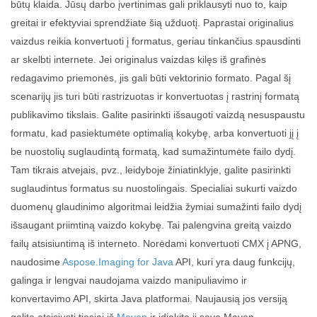
būtų klaida. Jūsų darbo įvertinimas gali priklausyti nuo to, kaip
greitai ir efektyviai sprendžiate šią užduotį. Paprastai originalius
vaizdus reikia konvertuoti į formatus, geriau tinkančius spausdinti
ar skelbti internete. Jei originalus vaizdas kilęs iš grafinės
redagavimo priemonės, jis gali būti vektorinio formato. Pagal šį
scenarijų jis turi būti rastrizuotas ir konvertuotas į rastrinį formatą
publikavimo tikslais. Galite pasirinkti išsaugoti vaizdą nesuspaustu
formatu, kad pasiektumėte optimalią kokybę, arba konvertuoti jį į
be nuostolių suglaudintą formatą, kad sumažintumėte failo dydį.
Tam tikrais atvejais, pvz., leidyboje žiniatinklyje, galite pasirinkti
suglaudintus formatus su nuostolingais. Specialiai sukurti vaizdo
duomenų glaudinimo algoritmai leidžia žymiai sumažinti failo dydį
išsaugant priimtiną vaizdo kokybę. Tai palengvina greitą vaizdo
failų atsisiuntimą iš interneto. Norėdami konvertuoti CMX į APNG,
naudosime
Aspose.Imaging for Java
API, kuri yra daug funkcijų,
galinga ir lengvai naudojama vaizdo manipuliavimo ir
konvertavimo API, skirta Java platformai. Naujausią jos versiją
galite atsisiųsti tiesiai iš
Maven
ir įdiekite jį savo Maven