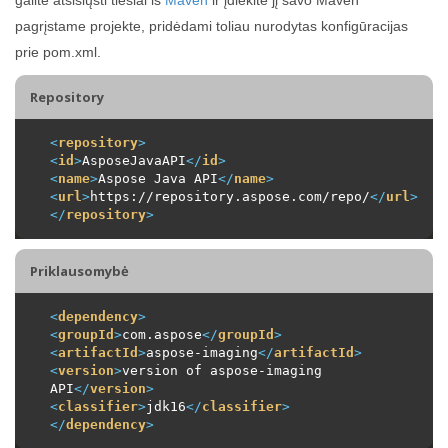
pagrįstame projekte, pridėdami toliau nurodytas konfigūracijas
prie pom.xml.
Repository
<
repository
>
<
id
>
AsposeJavaAPI
</
id
>
<
name
>
Aspose Java API
</
name
>
<
url
>
https://repository.aspose.com/repo/
</
url
>
</
repository
>
Priklausomybė
<
dependency
>
<
groupId
>
com.aspose
</
groupId
>
<
artifactId
>
aspose-imaging
</
artifactId
>
<
version
>
version of aspose-imaging 
API
</
version
>
<
classifier
>
jdk16
</
classifier
>
</
dependency
>