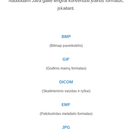
Naudodami Java galite lengvai konvertuoti įvairius formatus,
įskaitant.
BMP
(Bitmap paveikslėlis)
GIF
(Grafinis mainų formatas)
DICOM
(Skaitmeninis vaizdas ir ryšiai)
EMF
(Patobulintas metafailo formatas)
JPG