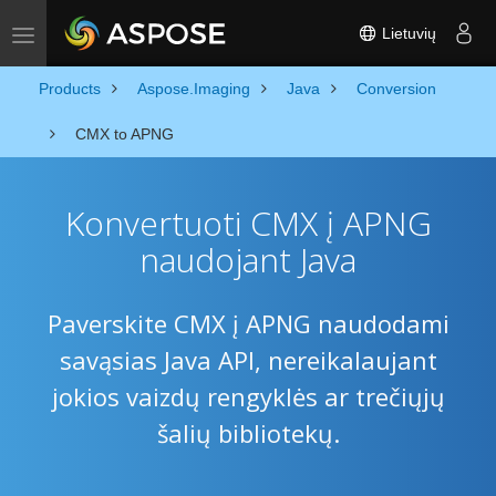
Lietuvių
Toggle navigation
Products
Aspose.Imaging
Java
Conversion
CMX to APNG
Konvertuoti CMX į APNG
naudojant Java
Paverskite CMX į APNG naudodami
savąsias Java API, nereikalaujant
jokios vaizdų rengyklės ar trečiųjų
šalių bibliotekų.