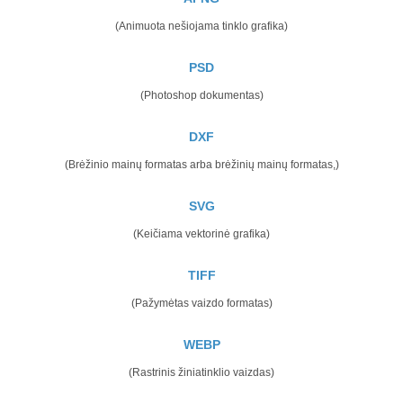
(Animuota nešiojama tinklo grafika)
PSD
(Photoshop dokumentas)
DXF
(Brėžinio mainų formatas arba brėžinių mainų formatas,)
SVG
(Keičiama vektorinė grafika)
TIFF
(Pažymėtas vaizdo formatas)
WEBP
(Rastrinis žiniatinklio vaizdas)