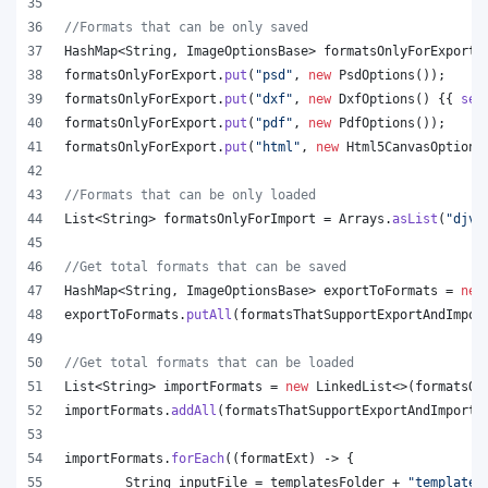
//Formats that can be only saved
HashMap
<
String
, 
ImageOptionsBase
> 
formatsOnlyForExport
 
formatsOnlyForExport
.
put
(
"psd"
, 
new
PsdOptions
());
formatsOnlyForExport
.
put
(
"dxf"
, 
new
DxfOptions
() {{ 
set
formatsOnlyForExport
.
put
(
"pdf"
, 
new
PdfOptions
());
formatsOnlyForExport
.
put
(
"html"
, 
new
Html5CanvasOptions
//Formats that can be only loaded
List
<
String
> 
formatsOnlyForImport
 = 
Arrays
.
asList
(
"djvu
//Get total formats that can be saved
HashMap
<
String
, 
ImageOptionsBase
> 
exportToFormats
 = 
new
exportToFormats
.
putAll
(
formatsThatSupportExportAndImpor
//Get total formats that can be loaded
List
<
String
> 
importFormats
 = 
new
LinkedList
<>(
formatsOn
importFormats
.
addAll
(
formatsThatSupportExportAndImport
.
importFormats
.
forEach
((
formatExt
) -> {
String
inputFile
 = 
templatesFolder
 + 
"template.