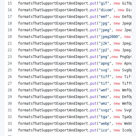
formatsThatSupportExportAndImport
.
put
(
"gif"
, 
new
GifOpt
formatsThatSupportExportAndImport
.
put
(
"dicom"
, 
new
Dico
formatsThatSupportExportAndImport
.
put
(
"emf"
, 
new
EmfOpt
formatsThatSupportExportAndImport
.
put
(
"jpg"
, 
new
JpegOp
formatsThatSupportExportAndImport
.
put
(
"jpeg"
, 
new
JpegO
formatsThatSupportExportAndImport
.
put
(
"jpeg2000"
, 
new
J
formatsThatSupportExportAndImport
.
put
(
"j2k"
, 
new
Jpeg20
formatsThatSupportExportAndImport
.
put
(
"jp2"
, 
new
Jpeg20
formatsThatSupportExportAndImport
.
put
(
"png"
,
new
PngOpti
formatsThatSupportExportAndImport
.
put
(
"apng"
, 
new
ApngO
formatsThatSupportExportAndImport
.
put
(
"svg"
, 
new
SvgOpt
formatsThatSupportExportAndImport
.
put
(
"tiff"
, 
new
TiffO
formatsThatSupportExportAndImport
.
put
(
"tif"
, 
new
TiffOp
formatsThatSupportExportAndImport
.
put
(
"wmf"
, 
new
WmfOpt
formatsThatSupportExportAndImport
.
put
(
"emz"
, 
new
EmfOpt
formatsThatSupportExportAndImport
.
put
(
"wmz"
, 
new
WmfOpt
formatsThatSupportExportAndImport
.
put
(
"svgz"
, 
new
SvgOp
formatsThatSupportExportAndImport
.
put
(
"tga"
, 
new
TgaOpt
formatsThatSupportExportAndImport
.
put
(
"webp"
, 
new
WebPO
formatsThatSupportExportAndImport
.
put
(
"ico"
, 
new
IcoOpt