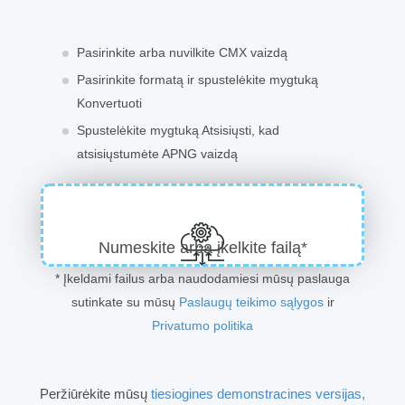
Pasirinkite arba nuvilkite CMX vaizdą
Pasirinkite formatą ir spustelėkite mygtuką
Konvertuoti
Spustelėkite mygtuką Atsisiųsti, kad
atsisiųstumėte APNG vaizdą
Numeskite arba įkelkite failą*
* Įkeldami failus arba naudodamiesi mūsų paslauga
sutinkate su mūsų
Paslaugų teikimo sąlygos
ir
Privatumo politika
Peržiūrėkite mūsų
tiesiogines demonstracines versijas,