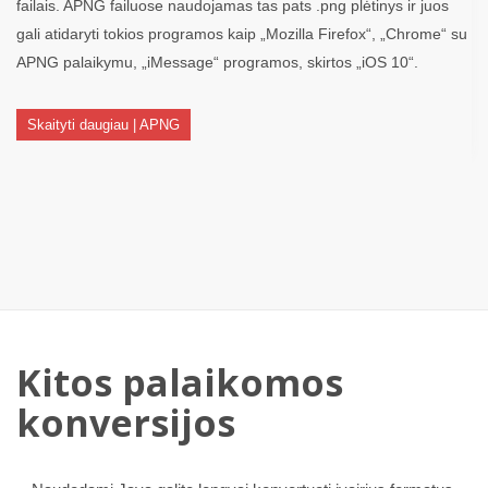
failais. APNG failuose naudojamas tas pats .png plėtinys ir juos
gali atidaryti tokios programos kaip „Mozilla Firefox“, „Chrome“ su
APNG palaikymu, „iMessage“ programos, skirtos „iOS 10“.
Skaityti daugiau | APNG
Kitos palaikomos
konversijos