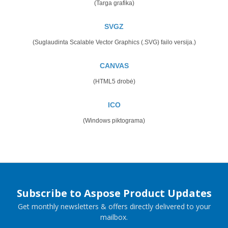
(Targa grafika)
SVGZ
(Suglaudinta Scalable Vector Graphics (.SVG) failo versija.)
CANVAS
(HTML5 drobė)
ICO
(Windows piktograma)
Subscribe to Aspose Product Updates
Get monthly newsletters & offers directly delivered to your
mailbox.