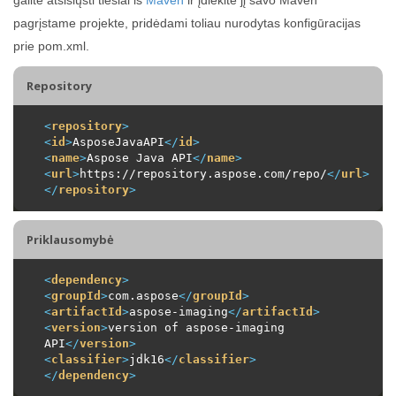
pagrįstame projekte, pridėdami toliau nurodytas konfigūracijas
prie pom.xml.
Repository
<
repository
>
<
id
>
AsposeJavaAPI
</
id
>
<
name
>
Aspose Java API
</
name
>
<
url
>
https://repository.aspose.com/repo/
</
url
>
</
repository
>
Priklausomybė
<
dependency
>
<
groupId
>
com.aspose
</
groupId
>
<
artifactId
>
aspose-imaging
</
artifactId
>
<
version
>
version of aspose-imaging 
API
</
version
>
<
classifier
>
jdk16
</
classifier
>
</
dependency
>