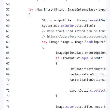
for
 (
Map
.
Entry
<
String
, 
ImageOptionsBase
> 
export
	{
String
outputFile
 = 
String
.
format
(
"%s
\\
System
.
out
.
println
(
outputFile
);
// More about load method can be found 
// https://apireference.aspose.com/imag
try
 (
Image
image
 = 
Image
.
load
(
inputFile
		{
ImageOptionsBase
exportOptions
 
if
 ((
formatExt
.
equals
(
"emf"
) ||
			{
EmfRasterizationOptions
rasterizationOptions
.
se
rasterizationOptions
.
se
exportOptions
.
setVector
			}
image
.
save
(
outputFile
, 
exportOp