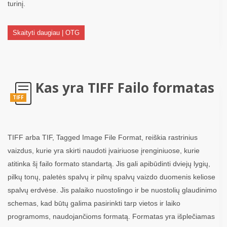
turinį.
Skaityti daugiau | OTG
Kas yra TIFF Failo formatas
TIFF
TIFF arba TIF, Tagged Image File Format, reiškia rastrinius
vaizdus, ​​kurie yra skirti naudoti įvairiuose įrenginiuose, kurie
atitinka šį failo formato standartą. Jis gali apibūdinti dviejų lygių,
pilkų tonų, paletės spalvų ir pilnų spalvų vaizdo duomenis keliose
spalvų erdvėse. Jis palaiko nuostolingo ir be nuostolių glaudinimo
schemas, kad būtų galima pasirinkti tarp vietos ir laiko
programoms, naudojančioms formatą. Formatas yra išplečiamas