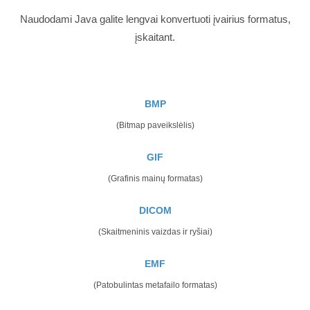
Naudodami Java galite lengvai konvertuoti įvairius formatus,
įskaitant.
BMP
(Bitmap paveikslėlis)
GIF
(Grafinis mainų formatas)
DICOM
(Skaitmeninis vaizdas ir ryšiai)
EMF
(Patobulintas metafailo formatas)