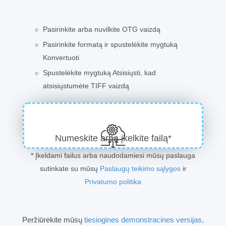
Pasirinkite arba nuvilkite OTG vaizdą
Pasirinkite formatą ir spustelėkite mygtuką
Konvertuoti
Spustelėkite mygtuką Atsisiųsti, kad
atsisiųstumėte TIFF vaizdą
Numeskite arba įkelkite failą*
* Įkeldami failus arba naudodamiesi mūsų paslauga
sutinkate su mūsų
Paslaugų teikimo sąlygos
ir
Privatumo politika
Peržiūrėkite mūsų
tiesiogines demonstracines versijas,