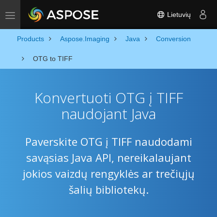
Lietuvių
Toggle navigation
Products
Aspose.Imaging
Java
Conversion
OTG to TIFF
Konvertuoti OTG į TIFF
naudojant Java
Paverskite OTG į TIFF naudodami
savąsias Java API, nereikalaujant
jokios vaizdų rengyklės ar trečiųjų
šalių bibliotekų.