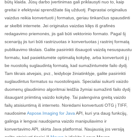
būtų klaida. Jūsų darbo įvertinimas gali priklausyti nuo to, kaip
greitai ir efektyviai sprendžiate šią užduotį. Paprastai originalius
vaizdus reikia konvertuoti į formatus, geriau tinkančius spausdinti
ar skelbti internete. Jei originalus vaizdas kilęs iš grafinės
redagavimo priemonės, jis gali būti vektorinio formato. Pagal šį
scenarijų jis turi būti rastrizuotas ir konvertuotas į rastrinį formatą
publikavimo tikslais. Galite pasirinkti išsaugoti vaizdą nesuspaustu
formatu, kad pasiektumėte optimalią kokybę, arba konvertuoti jį į
be nuostolių suglaudintą formatą, kad sumažintumėte failo dydį.
Tam tikrais atvejais, pvz., leidyboje žiniatinklyje, galite pasirinkti
suglaudintus formatus su nuostolingais. Specialiai sukurti vaizdo
duomenų glaudinimo algoritmai leidžia žymiai sumažinti failo dydį
išsaugant priimtiną vaizdo kokybę. Tai palengvina greitą vaizdo
failų atsisiuntimą iš interneto. Norėdami konvertuoti OTG į TIFF,
naudosime
Aspose.Imaging for Java
API, kuri yra daug funkcijų,
galinga ir lengvai naudojama vaizdo manipuliavimo ir
konvertavimo API, skirta Java platformai. Naujausią jos versiją
galite atsisiųsti tiesiai iš
Maven
ir įdiekite jį savo Maven