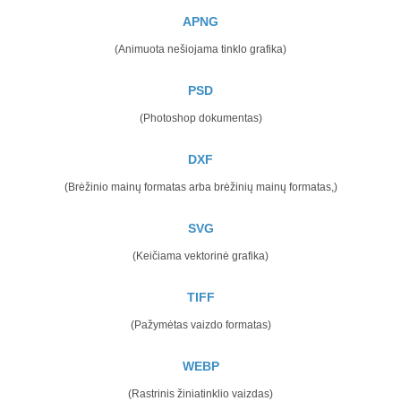
APNG
(Animuota nešiojama tinklo grafika)
PSD
(Photoshop dokumentas)
DXF
(Brėžinio mainų formatas arba brėžinių mainų formatas,)
SVG
(Keičiama vektorinė grafika)
TIFF
(Pažymėtas vaizdo formatas)
WEBP
(Rastrinis žiniatinklio vaizdas)