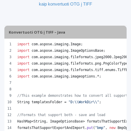
kaip konvertuoti OTG į TIFF
Konvertuoti OTG į TIFF – Java
import
com
.
aspose
.
imaging
.
Image
;
import
com
.
aspose
.
imaging
.
ImageOptionsBase
;
import
com
.
aspose
.
imaging
.
fileformats
.
jpeg2000
.
Jpeg2000
import
com
.
aspose
.
imaging
.
fileformats
.
png
.
PngColorType
;
import
com
.
aspose
.
imaging
.
fileformats
.
tiff
.
enums
.
TiffEx
import
com
.
aspose
.
imaging
.
imageoptions
.*;
//This example demonstrates how to convert all supporte
String
templatesFolder
 = 
"D:
\\
WorkDir
\\
"
;
//Formats that support both - save and load
HashMap
<
String
, 
ImageOptionsBase
> 
formatsThatSupportExp
formatsThatSupportExportAndImport
.
put
(
"bmp"
, 
new
BmpOpt