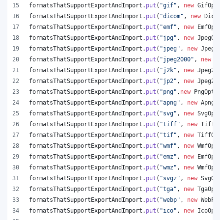
formatsThatSupportExportAndImport
.
put
(
"gif"
, 
new
GifOpt
formatsThatSupportExportAndImport
.
put
(
"dicom"
, 
new
Dico
formatsThatSupportExportAndImport
.
put
(
"emf"
, 
new
EmfOpt
formatsThatSupportExportAndImport
.
put
(
"jpg"
, 
new
JpegOp
formatsThatSupportExportAndImport
.
put
(
"jpeg"
, 
new
JpegO
formatsThatSupportExportAndImport
.
put
(
"jpeg2000"
, 
new
J
formatsThatSupportExportAndImport
.
put
(
"j2k"
, 
new
Jpeg20
formatsThatSupportExportAndImport
.
put
(
"jp2"
, 
new
Jpeg20
formatsThatSupportExportAndImport
.
put
(
"png"
,
new
PngOpti
formatsThatSupportExportAndImport
.
put
(
"apng"
, 
new
ApngO
formatsThatSupportExportAndImport
.
put
(
"svg"
, 
new
SvgOpt
formatsThatSupportExportAndImport
.
put
(
"tiff"
, 
new
TiffO
formatsThatSupportExportAndImport
.
put
(
"tif"
, 
new
TiffOp
formatsThatSupportExportAndImport
.
put
(
"wmf"
, 
new
WmfOpt
formatsThatSupportExportAndImport
.
put
(
"emz"
, 
new
EmfOpt
formatsThatSupportExportAndImport
.
put
(
"wmz"
, 
new
WmfOpt
formatsThatSupportExportAndImport
.
put
(
"svgz"
, 
new
SvgOp
formatsThatSupportExportAndImport
.
put
(
"tga"
, 
new
TgaOpt
formatsThatSupportExportAndImport
.
put
(
"webp"
, 
new
WebPO
formatsThatSupportExportAndImport
.
put
(
"ico"
, 
new
IcoOpt