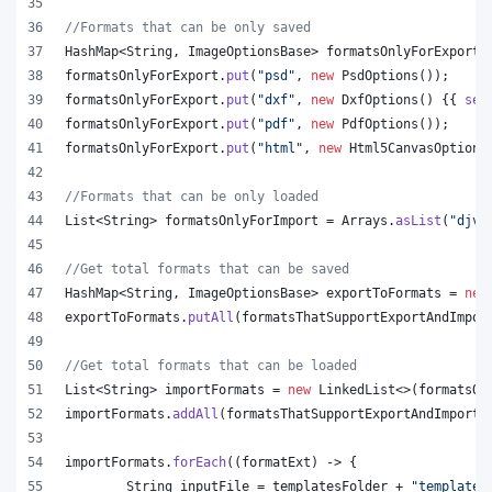
//Formats that can be only saved
HashMap
<
String
, 
ImageOptionsBase
> 
formatsOnlyForExport
 
formatsOnlyForExport
.
put
(
"psd"
, 
new
PsdOptions
());
formatsOnlyForExport
.
put
(
"dxf"
, 
new
DxfOptions
() {{ 
set
formatsOnlyForExport
.
put
(
"pdf"
, 
new
PdfOptions
());
formatsOnlyForExport
.
put
(
"html"
, 
new
Html5CanvasOptions
//Formats that can be only loaded
List
<
String
> 
formatsOnlyForImport
 = 
Arrays
.
asList
(
"djvu
//Get total formats that can be saved
HashMap
<
String
, 
ImageOptionsBase
> 
exportToFormats
 = 
new
exportToFormats
.
putAll
(
formatsThatSupportExportAndImpor
//Get total formats that can be loaded
List
<
String
> 
importFormats
 = 
new
LinkedList
<>(
formatsOn
importFormats
.
addAll
(
formatsThatSupportExportAndImport
.
importFormats
.
forEach
((
formatExt
) -> {
String
inputFile
 = 
templatesFolder
 + 
"template.