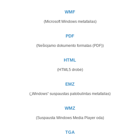
WMF
(Microsoft Windows metafailas)
PDF
(Nešiojamo dokumento formatas (PDF))
HTML
(HTML5 drobė)
EMZ
(„Windows“ suspaustas patobulintas metafailas)
WMZ
(Suspausta Windows Media Player oda)
TGA