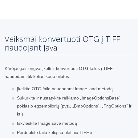
Veiksmai konvertuoti OTG į TIFF
naudojant Java
Kūrėjai gali lengvai įkelti ir konvertuoti OTG failus į TIFF
naudodami tik kelias kodo eilutes.
Įkelkite OTG failą naudodami Image.load metodą
Sukurkite ir nustatykite reikiamo „ImageOptionsBase“
poklasio egzempliorių (pvz., „BmpOptions“, „PngOptions“ ir
kt.)
Iškvieskite Image.save metodą
Perduokite failo kelią su plėtiniu TIFF ir