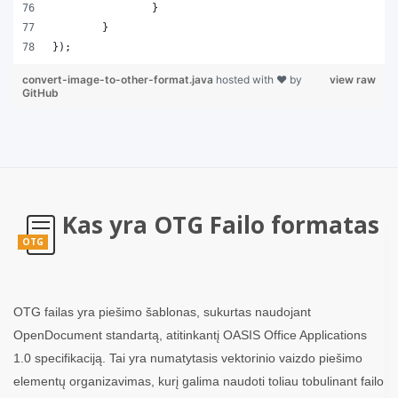
		}
	}
});
convert-image-to-other-format.java
hosted with ❤ by
view raw
GitHub
Kas yra OTG Failo formatas
OTG
OTG failas yra piešimo šablonas, sukurtas naudojant
OpenDocument standartą, atitinkantį OASIS Office Applications
1.0 specifikaciją. Tai yra numatytasis vektorinio vaizdo piešimo
elementų organizavimas, kurį galima naudoti toliau tobulinant failo