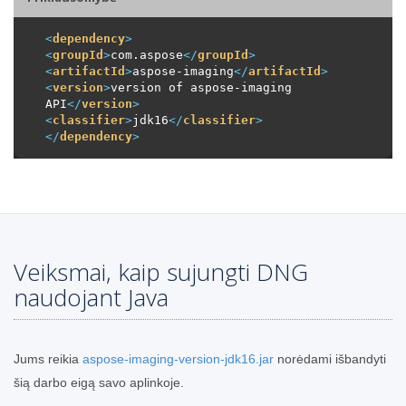
<
dependency
>
<
groupId
>
com.aspose
</
groupId
>
<
artifactId
>
aspose-imaging
</
artifactId
>
<
version
>
version of aspose-imaging 
API
</
version
>
<
classifier
>
jdk16
</
classifier
>
</
dependency
>
Veiksmai, kaip sujungti DNG
naudojant Java
Jums reikia
aspose-imaging-version-jdk16.jar
norėdami išbandyti
šią darbo eigą savo aplinkoje.