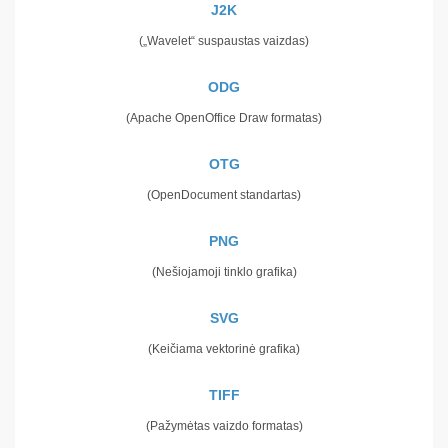
J2K
(„Wavelet“ suspaustas vaizdas)
ODG
(Apache OpenOffice Draw formatas)
OTG
(OpenDocument standartas)
PNG
(Nešiojamoji tinklo grafika)
SVG
(Keičiama vektorinė grafika)
TIFF
(Pažymėtas vaizdo formatas)