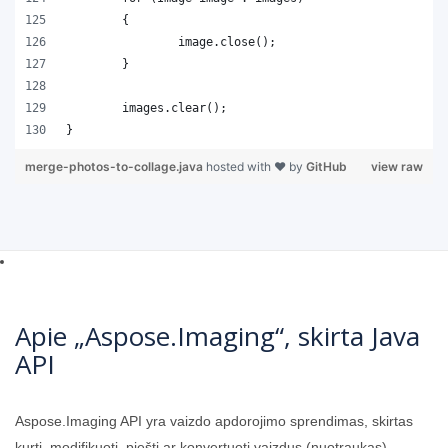
merge-photos-to-collage.java
hosted with ❤ by
GitHub
view raw
Apie „Aspose.Imaging“, skirta Java
API
Aspose.Imaging API yra vaizdo apdorojimo sprendimas, skirtas
kurti, modifikuoti, piešti ar konvertuoti vaizdus (nuotraukas)