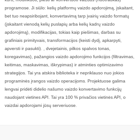
programose. Ji siūlo: kelių platformų vaizdo apdorojimą, įskaitant,
bet tuo neapsiribojant, konvertavimą tarp įvairių vaizdo formatų
(įskaitant vienodą kelių puslapių arba kelių kadrų vaizdo
apdorojimą), modifikacijas, tokias kaip piešimas, darbas su
grafiniais primityvais, transformacijos (keisti dydį, apkarpyti,
apversti ir pasukti). , dvejetainis, pilkos spalvos tonas,
koregavimas), pažangios vaizdo apdorojimo funkcijos (filtravimas,
keitimas, maskavimas, iškrypimas) ir atminties optimizavimo
strategijos. Tai yra atskira biblioteka ir nepriklauso nuo jokios
programinės įrangos vaizdo operacijoms. Projektuose galima
lengvai pridėti didelio našumo vaizdo konvertavimo funkcijų
naudojant vietines API. Tai yra 100 % privačios vietinės API, o
vaizdai apdorojami jūsų serveriuose.