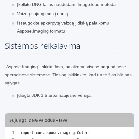
Įkelkite DNG failus naudodami Image.load metodą
Vaizdų sujungimas į naują
Išsaugokite apkarpytą vaizdą į diską palaikomu
Aspose.Imaging formatu
Sistemos reikalavimai
„Aspose.Imaging“, skirta Java, palaikoma visose pagrindinėse
operacinėse sistemose. Tiesiog įsitikinkite, kad turite šias būtinas
sąlygas.
Įdiegta JDK 1.6 arba naujesnė versija.
Sujungti DNG vaizdus – Java