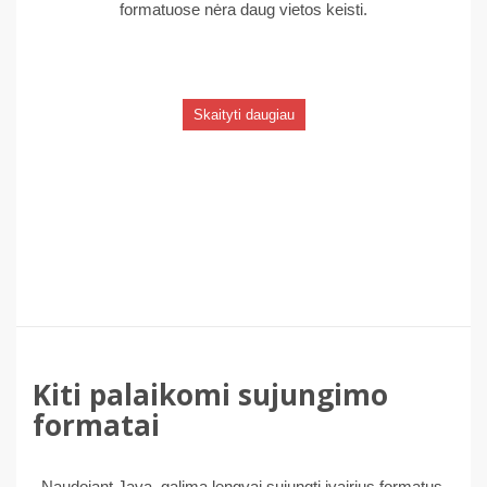
formatuose nėra daug vietos keisti.
Skaityti daugiau
Kiti palaikomi sujungimo
formatai
Naudojant Java, galima lengvai sujungti įvairius formatus,