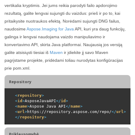
vertikalia kryptimis. Jei jums reikia parodyti failo apdorojimo
rezultatą, galite lengvai sujungti du vaizdus: prieš ir po to, kai
pritaikysite nuotraukos efektą. Norėdami sujungti DNG failus,
naudosime
Aspose.Imaging for Java
API, kuri yra daug funkcijų,
galinga ir lengvai naudojama vaizdo manipuliavimo ir
konvertavimo API, skirta Java platformai. Naujausią jos versiją
galite atsisiųsti tiesiai iš
Maven
ir įdiekite jį savo Maven
pagrįstame projekte, pridėdami toliau nurodytas konfigūracijas
prie pom.xml.
Repository
<
repository
>
<
id
>
AsposeJavaAPI
</
id
>
<
name
>
Aspose Java API
</
name
>
<
url
>
https://repository.aspose.com/repo/
</
url
>
</
repository
>
Priklausomybė