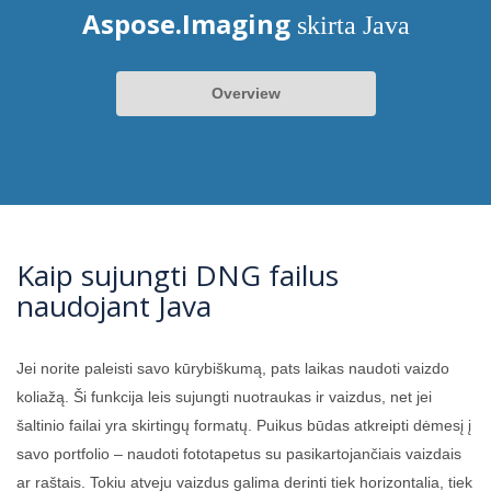
Aspose.Imaging
skirta Java
Overview
Kaip sujungti DNG failus
naudojant Java
Jei norite paleisti savo kūrybiškumą, pats laikas naudoti vaizdo
koliažą. Ši funkcija leis sujungti nuotraukas ir vaizdus, ​​net jei
šaltinio failai yra skirtingų formatų. Puikus būdas atkreipti dėmesį į
savo portfolio – naudoti fototapetus su pasikartojančiais vaizdais
ar raštais. Tokiu atveju vaizdus galima derinti tiek horizontalia, tiek