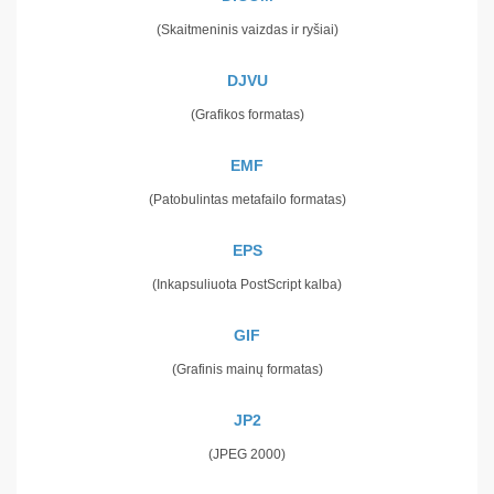
(Skaitmeninis vaizdas ir ryšiai)
DJVU
(Grafikos formatas)
EMF
(Patobulintas metafailo formatas)
EPS
(Inkapsuliuota PostScript kalba)
GIF
(Grafinis mainų formatas)
JP2
(JPEG 2000)