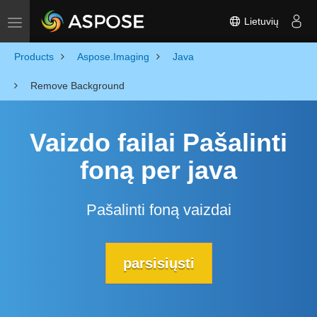
Lietuvių
Toggle navigation
Products
Aspose.Imaging
Java
Remove Background
Vaizdo failai Pašalinti
foną per java
Pašalinti foną vaizdai
parsisiųsti