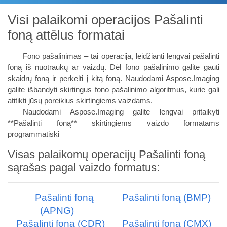
Visi palaikomi operacijos Pašalinti
foną attēlus formatai
Fono pašalinimas – tai operacija, leidžianti lengvai pašalinti
foną iš nuotraukų ar vaizdų. Dėl fono pašalinimo galite gauti
skaidrų foną ir perkelti į kitą foną. Naudodami Aspose.Imaging
galite išbandyti skirtingus fono pašalinimo algoritmus, kurie gali
atitikti jūsų poreikius skirtingiems vaizdams.
Naudodami Aspose.Imaging galite lengvai pritaikyti
**Pašalinti foną** skirtingiems vaizdo formatams
programmatiski
Visas palaikomų operacijų Pašalinti foną
sąrašas pagal vaizdo formatus:
Pašalinti foną
Pašalinti foną (BMP)
(APNG)
Pašalinti foną (CDR)
Pašalinti foną (CMX)