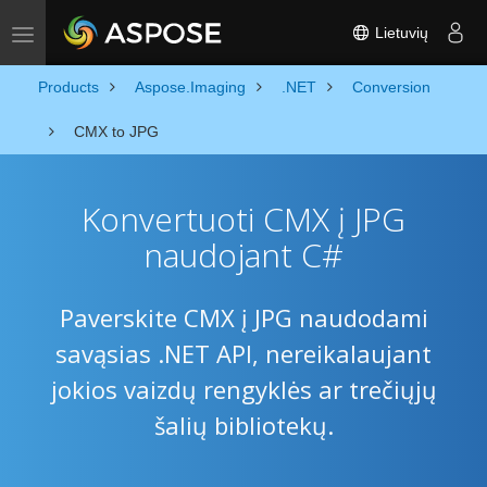
Lietuvių
Toggle navigation
Products
Aspose.Imaging
.NET
Conversion
CMX to JPG
Konvertuoti CMX į JPG
naudojant C#
Paverskite CMX į JPG naudodami
savąsias .NET API, nereikalaujant
jokios vaizdų rengyklės ar trečiųjų
šalių bibliotekų.