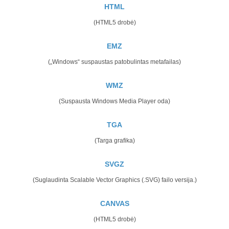
HTML
(HTML5 drobė)
EMZ
(„Windows“ suspaustas patobulintas metafailas)
WMZ
(Suspausta Windows Media Player oda)
TGA
(Targa grafika)
SVGZ
(Suglaudinta Scalable Vector Graphics (.SVG) failo versija.)
CANVAS
(HTML5 drobė)