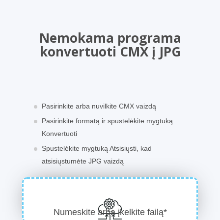
Nemokama programa
konvertuoti CMX į JPG
Pasirinkite arba nuvilkite CMX vaizdą
Pasirinkite formatą ir spustelėkite mygtuką
Konvertuoti
Spustelėkite mygtuką Atsisiųsti, kad
atsisiųstumėte JPG vaizdą
Numeskite arba įkelkite failą*