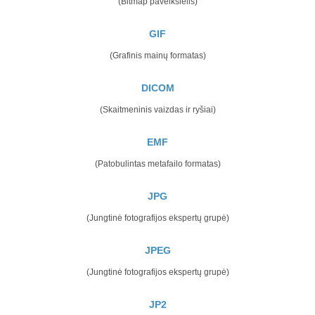
(Bitmap paveikslėlis)
GIF
(Grafinis mainų formatas)
DICOM
(Skaitmeninis vaizdas ir ryšiai)
EMF
(Patobulintas metafailo formatas)
JPG
(Jungtinė fotografijos ekspertų grupė)
JPEG
(Jungtinė fotografijos ekspertų grupė)
JP2