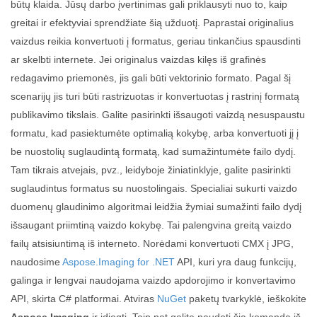
būtų klaida. Jūsų darbo įvertinimas gali priklausyti nuo to, kaip
greitai ir efektyviai sprendžiate šią užduotį. Paprastai originalius
vaizdus reikia konvertuoti į formatus, geriau tinkančius spausdinti
ar skelbti internete. Jei originalus vaizdas kilęs iš grafinės
redagavimo priemonės, jis gali būti vektorinio formato. Pagal šį
scenarijų jis turi būti rastrizuotas ir konvertuotas į rastrinį formatą
publikavimo tikslais. Galite pasirinkti išsaugoti vaizdą nesuspaustu
formatu, kad pasiektumėte optimalią kokybę, arba konvertuoti jį į
be nuostolių suglaudintą formatą, kad sumažintumėte failo dydį.
Tam tikrais atvejais, pvz., leidyboje žiniatinklyje, galite pasirinkti
suglaudintus formatus su nuostolingais. Specialiai sukurti vaizdo
duomenų glaudinimo algoritmai leidžia žymiai sumažinti failo dydį
išsaugant priimtiną vaizdo kokybę. Tai palengvina greitą vaizdo
failų atsisiuntimą iš interneto. Norėdami konvertuoti CMX į JPG,
naudosime
Aspose.Imaging for .NET
API, kuri yra daug funkcijų,
galinga ir lengvai naudojama vaizdo apdorojimo ir konvertavimo
API, skirta C# platformai. Atviras
NuGet
paketų tvarkyklė, ieškokite
Aspose.Imaging
ir įdiegti. Taip pat galite naudoti šią komandą iš