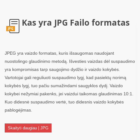
Kas yra JPG Failo formatas
JPG
JPEG yra vaizdo formatas, kuris išsaugomas naudojant
nuostolingo glaudinimo metodą. Išvesties vaizdas dėl suspaudimo
yra kompromisas tarp saugojimo dydžio ir vaizdo kokybės.
Vartotojai gali reguliuoti suspaudimo lygį, kad pasiektų norimą
kokybės lygį, tuo pačiu sumažindami saugyklos dydį. Vaizdo
kokybei nežymiai pakenks, jei vaizdui taikomas glaudinimas 10:1.
Kuo didesnė suspaudimo vertė, tuo didesnis vaizdo kokybės
pablogėjimas.
Skaityti daugiau | JPG