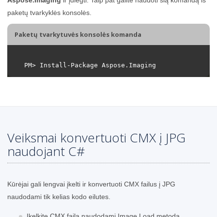
paketų tvarkyklės konsolės.
Paketų tvarkytuvės konsolės komanda
Veiksmai konvertuoti CMX į JPG
naudojant C#
Kūrėjai gali lengvai įkelti ir konvertuoti CMX failus į JPG
naudodami tik kelias kodo eilutes.
Įkelkite CMX failą naudodami Image.Load metodą