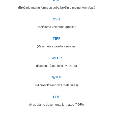
(Brėžinio mainų formatas arba brėžinių mainų formatas,)
SVG
(Keičiama vektorinė grafika)
TIFF
(Pažymėtas vaizdo formatas)
WEBP
(Rastrinis žiniatinklio vaizdas)
WMF
(Microsoft Windows metafailas)
PDF
(Nešiojamo dokumento formatas (PDF))