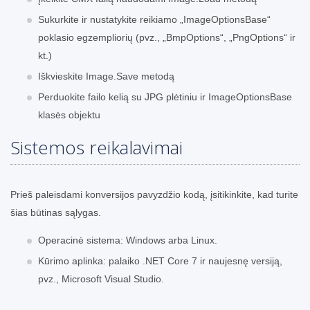
Sukurkite ir nustatykite reikiamo „ImageOptionsBase“
poklasio egzempliorių (pvz., „BmpOptions“, „PngOptions“ ir
kt.)
Iškvieskite Image.Save metodą
Perduokite failo kelią su JPG plėtiniu ir ImageOptionsBase
klasės objektu
Sistemos reikalavimai
Prieš paleisdami konversijos pavyzdžio kodą, įsitikinkite, kad turite
šias būtinas sąlygas.
Operacinė sistema: Windows arba Linux.
Kūrimo aplinka: palaiko .NET Core 7 ir naujesnę versiją,
pvz., Microsoft Visual Studio.