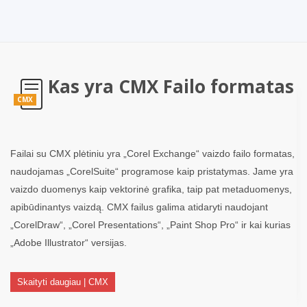
Kas yra CMX Failo formatas
CMX
Failai su CMX plėtiniu yra „Corel Exchange“ vaizdo failo formatas,
naudojamas „CorelSuite“ programose kaip pristatymas. Jame yra
vaizdo duomenys kaip vektorinė grafika, taip pat metaduomenys,
apibūdinantys vaizdą. CMX failus galima atidaryti naudojant
„CorelDraw“, „Corel Presentations“, „Paint Shop Pro“ ir kai kurias
„Adobe Illustrator“ versijas.
Skaityti daugiau | CMX