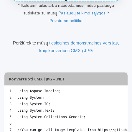
* Įkeldami failus arba naudodamiesi mūsų paslauga
sutinkate su mūsų
Paslaugų teikimo sąlygos
ir
Privatumo politika
Peržiūrėkite mūsų
tiesiogines demonstracines versijas,
kaip konvertuoti CMX į JPG
Konvertuoti CMX į JPG – .NET