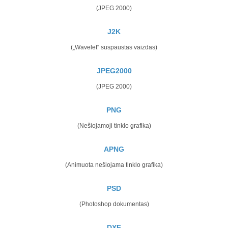
(JPEG 2000)
J2K
(„Wavelet“ suspaustas vaizdas)
JPEG2000
(JPEG 2000)
PNG
(Nešiojamoji tinklo grafika)
APNG
(Animuota nešiojama tinklo grafika)
PSD
(Photoshop dokumentas)
DXF