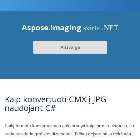
Aspose.Imaging
skirta .NET
Apžvalga
Kaip konvertuoti CMX į JPG
naudojant C#
Failų formatų konvertavimas gali atrodyti kaip įprasta užduotis, su
kuria susiduria grafikos dizaineriai. Tačiau neįvertinti jo reikšmės