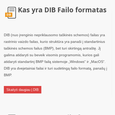
Kas yra DIB Failo formatas
DIB
DIB (nuo įrenginio nepriklausomo taškinės schemos) failas yra
rastrinio vaizdo failas, kurio struktūra yra panaši į standartinius
taškinės schemos failus (BMP), bet turi skirtingą antraštę. Jį
galima atidaryti su beveik visomis programomis, kurios gali
atidaryti standartinį BMP failą sistemoje „Windows“ ir „MacOS“.
DIB yra dvejetainiai failai ir turi sudėtingą failo formatą, panašų į
BMP.
Skaityti daugiau | DIB