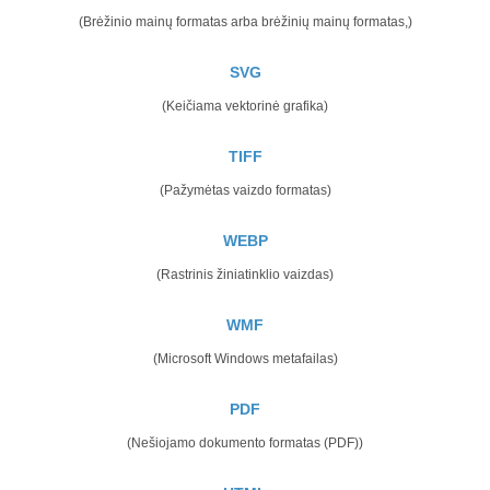
(Brėžinio mainų formatas arba brėžinių mainų formatas,)
SVG
(Keičiama vektorinė grafika)
TIFF
(Pažymėtas vaizdo formatas)
WEBP
(Rastrinis žiniatinklio vaizdas)
WMF
(Microsoft Windows metafailas)
PDF
(Nešiojamo dokumento formatas (PDF))