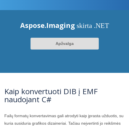
Aspose.Imaging
skirta .NET
Apžvalga
Kaip konvertuoti DIB į EMF
naudojant C#
Failų formatų konvertavimas gali atrodyti kaip įprasta užduotis, su
kuria susiduria grafikos dizaineriai. Tačiau neįvertinti jo reikšmės