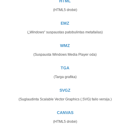
HTML
(HTML5 drobė)
EMZ
(„Windows“ suspaustas patobulintas metafailas)
WMZ
(Suspausta Windows Media Player oda)
TGA
(Targa grafika)
SVGZ
(Suglaudinta Scalable Vector Graphics (.SVG) failo versija.)
CANVAS
(HTML5 drobė)