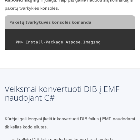
paketų tvarkyklės konsolės.
Paketų tvarkytuvės konsolės komanda
Veiksmai konvertuoti DIB į EMF
naudojant C#
Kūrėjai gali lengvai įkelti ir konvertuoti DIB failus į EMF naudodami
tik kelias kodo eilutes.
Įkelkite DIB failą naudodami Image.Load metodą