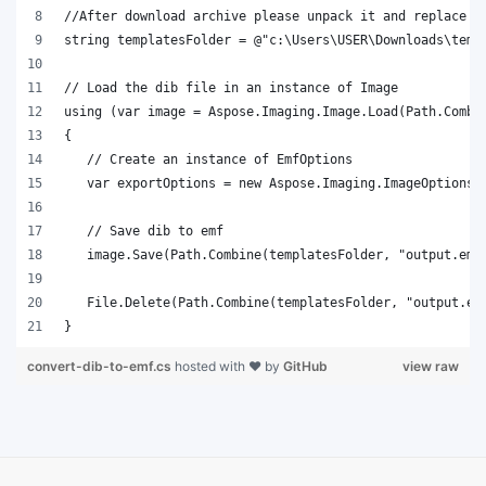
}
convert-dib-to-emf.cs
hosted with ❤ by
GitHub
view raw