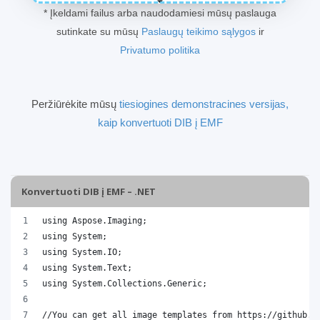
* Įkeldami failus arba naudodamiesi mūsų paslauga
sutinkate su mūsų
Paslaugų teikimo sąlygos
ir
Privatumo politika
Peržiūrėkite mūsų
tiesiogines demonstracines versijas,
kaip konvertuoti DIB į EMF
Konvertuoti DIB į EMF – .NET