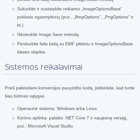
Sukurkite ir nustatykite reikiamo „ImageOptionsBase“
poklasio egzempliorių (pvz., „BmpOptions“, „PngOptions“ ir
kt.)
Iškvieskite Image.Save metodą
Perduokite failo kelią su EMF plėtiniu ir ImageOptionsBase
klasės objektu
Sistemos reikalavimai
Prieš paleisdami konversijos pavyzdžio kodą, įsitikinkite, kad turite
šias būtinas sąlygas.
Operacinė sistema: Windows arba Linux.
Kūrimo aplinka: palaiko .NET Core 7 ir naujesnę versiją,
pvz., Microsoft Visual Studio.