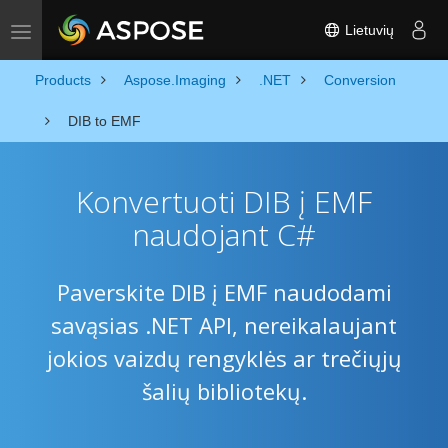
Lietuvių
Toggle navigation
Products
Aspose.Imaging
.NET
Conversion
DIB to EMF
Konvertuoti DIB į EMF
naudojant C#
Paverskite DIB į EMF naudodami
savąsias .NET API, nereikalaujant
jokios vaizdų rengyklės ar trečiųjų
šalių bibliotekų.