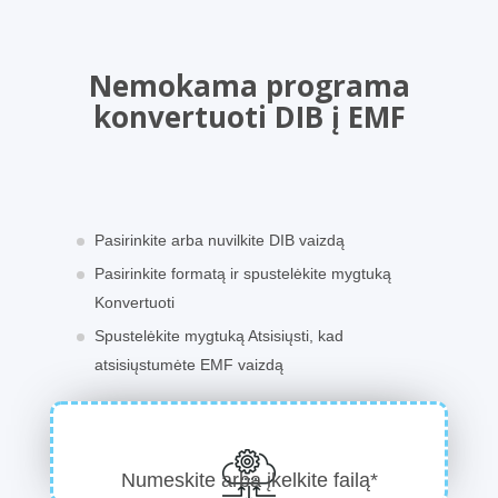
Nemokama programa
konvertuoti DIB į EMF
Pasirinkite arba nuvilkite DIB vaizdą
Pasirinkite formatą ir spustelėkite mygtuką
Konvertuoti
Spustelėkite mygtuką Atsisiųsti, kad
atsisiųstumėte EMF vaizdą
Numeskite arba įkelkite failą*