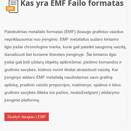
Kas yra EMF Failo formatas
EMF
Patobulintas metafailo formatas (EMF) išsaugo grafinius vaizdus
nepriklausomai nuo įrenginio. EMF metafailus sudaro kintamo
ilgio įrašai chronologine tvarka, kurie gali pateikti saugomą vaizdą,
išanalizuoti bet kuriame išvesties įrenginyje. Šie kintamo ilgio
įrašai gali būti uždarų objektų apibrėžimai, piešimo komandos ir
grafinės savybės, būtinos norint tiksliai atvaizduoti vaizdą. Kai
įrenginys atidaro EMF metafailą naudodamas savo grafinę
aplinką, pradinio vaizdo proporcijos, matmenys, spalvos ir kitos
grafinės savybės išlieka tos pačios, neatsižvelgiant į atidarymo
įrenginio platformą.
Skaityti daugiau | EMF