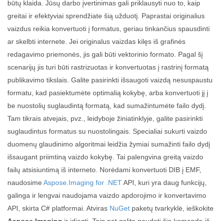
būtų klaida. Jūsų darbo įvertinimas gali priklausyti nuo to, kaip
greitai ir efektyviai sprendžiate šią užduotį. Paprastai originalius
vaizdus reikia konvertuoti į formatus, geriau tinkančius spausdinti
ar skelbti internete. Jei originalus vaizdas kilęs iš grafinės
redagavimo priemonės, jis gali būti vektorinio formato. Pagal šį
scenarijų jis turi būti rastrizuotas ir konvertuotas į rastrinį formatą
publikavimo tikslais. Galite pasirinkti išsaugoti vaizdą nesuspaustu
formatu, kad pasiektumėte optimalią kokybę, arba konvertuoti jį į
be nuostolių suglaudintą formatą, kad sumažintumėte failo dydį.
Tam tikrais atvejais, pvz., leidyboje žiniatinklyje, galite pasirinkti
suglaudintus formatus su nuostolingais. Specialiai sukurti vaizdo
duomenų glaudinimo algoritmai leidžia žymiai sumažinti failo dydį
išsaugant priimtiną vaizdo kokybę. Tai palengvina greitą vaizdo
failų atsisiuntimą iš interneto. Norėdami konvertuoti DIB į EMF,
naudosime
Aspose.Imaging for .NET
API, kuri yra daug funkcijų,
galinga ir lengvai naudojama vaizdo apdorojimo ir konvertavimo
API, skirta C# platformai. Atviras
NuGet
paketų tvarkyklė, ieškokite
Aspose.Imaging
ir įdiegti. Taip pat galite naudoti šią komandą iš