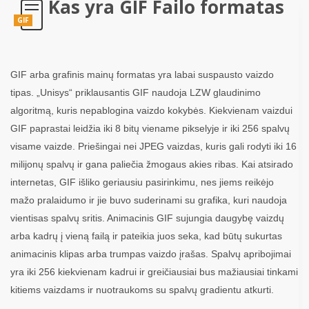
Kas yra GIF Failo formatas
GIF
GIF arba grafinis mainų formatas yra labai suspausto vaizdo
tipas. „Unisys“ priklausantis GIF naudoja LZW glaudinimo
algoritmą, kuris nepablogina vaizdo kokybės. Kiekvienam vaizdui
GIF paprastai leidžia iki 8 bitų viename pikselyje ir iki 256 spalvų
visame vaizde. Priešingai nei JPEG vaizdas, kuris gali rodyti iki 16
milijonų spalvų ir gana paliečia žmogaus akies ribas. Kai atsirado
internetas, GIF išliko geriausiu pasirinkimu, nes jiems reikėjo
mažo pralaidumo ir jie buvo suderinami su grafika, kuri naudoja
vientisas spalvų sritis. Animacinis GIF sujungia daugybę vaizdų
arba kadrų į vieną failą ir pateikia juos seka, kad būtų sukurtas
animacinis klipas arba trumpas vaizdo įrašas. Spalvų apribojimai
yra iki 256 kiekvienam kadrui ir greičiausiai bus mažiausiai tinkami
kitiems vaizdams ir nuotraukoms su spalvų gradientu atkurti.