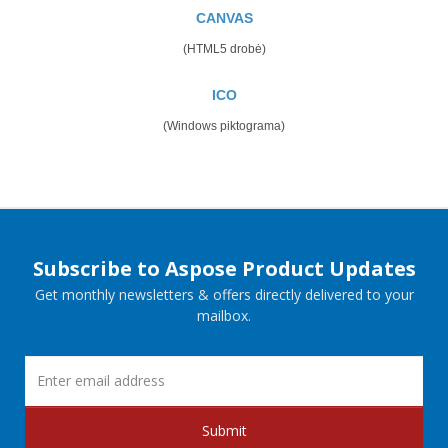
CANVAS
(HTML5 drobė)
ICO
(Windows piktograma)
Subscribe to Aspose Product Updates
Get monthly newsletters & offers directly delivered to your
mailbox.
Submit