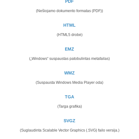
PDF
(Nešiojamo dokumento formatas (PDF))
HTML
(HTML5 drobė)
EMZ
(„Windows“ suspaustas patobulintas metafailas)
WMZ
(Suspausta Windows Media Player oda)
TGA
(Targa grafika)
SVGZ
(Suglaudinta Scalable Vector Graphics (.SVG) failo versija.)