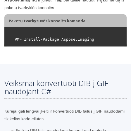
paketų tvarkyklės konsolės.
Paketų tvarkytuvės konsolės komanda
Veiksmai konvertuoti DIB į GIF
naudojant C#
Kūrėjai gali lengvai įkelti ir konvertuoti DIB failus į GIF naudodami
tik kelias kodo eilutes.
Įkelkite DIB failą naudodami Image.Load metodą