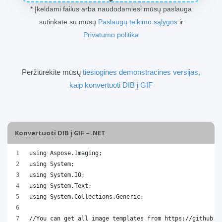
* Įkeldami failus arba naudodamiesi mūsų paslauga
sutinkate su mūsų
Paslaugų teikimo sąlygos
ir
Privatumo politika
Peržiūrėkite mūsų
tiesiogines demonstracines versijas,
kaip konvertuoti DIB į GIF
Konvertuoti DIB į GIF – .NET