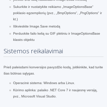
Sukurkite ir nustatykite reikiamo „ImageOptionsBase“
poklasio egzempliorių (pvz., „BmpOptions“, „PngOptions“ ir
kt.)
Iškvieskite Image.Save metodą
Perduokite failo kelią su GIF plėtiniu ir ImageOptionsBase
klasės objektu
Sistemos reikalavimai
Prieš paleisdami konversijos pavyzdžio kodą, įsitikinkite, kad turite
šias būtinas sąlygas.
Operacinė sistema: Windows arba Linux.
Kūrimo aplinka: palaiko .NET Core 7 ir naujesnę versiją,
pvz., Microsoft Visual Studio.