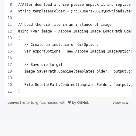
}
convert-dib-to-gif.cs
hosted with ❤ by
GitHub
view raw