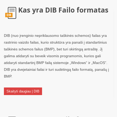
Kas yra DIB Failo formatas
DIB
DIB (nuo įrenginio nepriklausomo taškinės schemos) failas yra
rastrinio vaizdo failas, kurio struktūra yra panaši į standartinius
taškinės schemos failus (BMP), bet turi skirtingą antraštę. Jį
galima atidaryti su beveik visomis programomis, kurios gali
atidaryti standartinį BMP failą sistemoje „Windows“ ir „MacOS“.
DIB yra dvejetainiai failai ir turi sudėtingą failo formatą, panašų į
BMP.
Skaityti daugiau | DIB