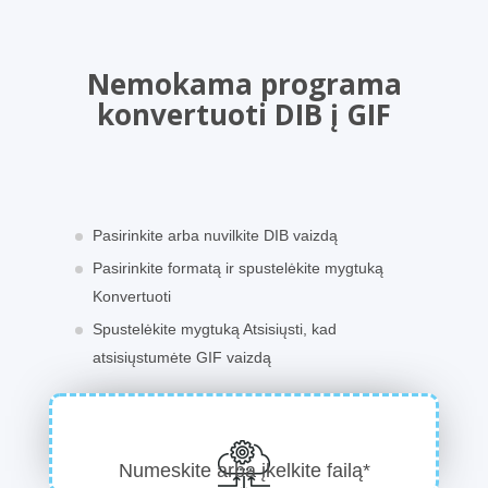
Nemokama programa
konvertuoti DIB į GIF
Pasirinkite arba nuvilkite DIB vaizdą
Pasirinkite formatą ir spustelėkite mygtuką
Konvertuoti
Spustelėkite mygtuką Atsisiųsti, kad
atsisiųstumėte GIF vaizdą
Numeskite arba įkelkite failą*