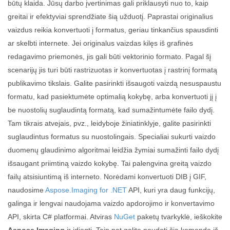
būtų klaida. Jūsų darbo įvertinimas gali priklausyti nuo to, kaip
greitai ir efektyviai sprendžiate šią užduotį. Paprastai originalius
vaizdus reikia konvertuoti į formatus, geriau tinkančius spausdinti
ar skelbti internete. Jei originalus vaizdas kilęs iš grafinės
redagavimo priemonės, jis gali būti vektorinio formato. Pagal šį
scenarijų jis turi būti rastrizuotas ir konvertuotas į rastrinį formatą
publikavimo tikslais. Galite pasirinkti išsaugoti vaizdą nesuspaustu
formatu, kad pasiektumėte optimalią kokybę, arba konvertuoti jį į
be nuostolių suglaudintą formatą, kad sumažintumėte failo dydį.
Tam tikrais atvejais, pvz., leidyboje žiniatinklyje, galite pasirinkti
suglaudintus formatus su nuostolingais. Specialiai sukurti vaizdo
duomenų glaudinimo algoritmai leidžia žymiai sumažinti failo dydį
išsaugant priimtiną vaizdo kokybę. Tai palengvina greitą vaizdo
failų atsisiuntimą iš interneto. Norėdami konvertuoti DIB į GIF,
naudosime
Aspose.Imaging for .NET
API, kuri yra daug funkcijų,
galinga ir lengvai naudojama vaizdo apdorojimo ir konvertavimo
API, skirta C# platformai. Atviras
NuGet
paketų tvarkyklė, ieškokite
Aspose.Imaging
ir įdiegti. Taip pat galite naudoti šią komandą iš