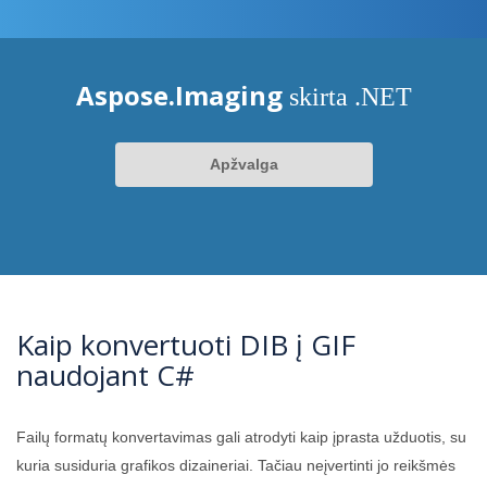
Aspose.Imaging
skirta .NET
Apžvalga
Kaip konvertuoti DIB į GIF
naudojant C#
Failų formatų konvertavimas gali atrodyti kaip įprasta užduotis, su
kuria susiduria grafikos dizaineriai. Tačiau neįvertinti jo reikšmės