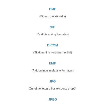
BMP
(Bitmap paveikslėlis)
GIF
(Grafinis mainų formatas)
DICOM
(Skaitmeninis vaizdas ir ryšiai)
EMF
(Patobulintas metafailo formatas)
JPG
(Jungtinė fotografijos ekspertų grupė)
JPEG