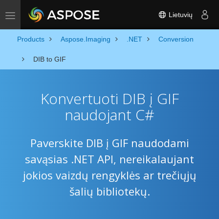
Lietuvių
Toggle navigation
Products
Aspose.Imaging
.NET
Conversion
DIB to GIF
Konvertuoti DIB į GIF
naudojant C#
Paverskite DIB į GIF naudodami
savąsias .NET API, nereikalaujant
jokios vaizdų rengyklės ar trečiųjų
šalių bibliotekų.