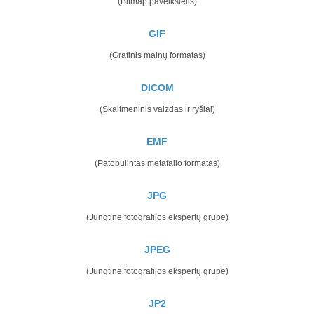
(Bitmap paveikslėlis)
GIF
(Grafinis mainų formatas)
DICOM
(Skaitmeninis vaizdas ir ryšiai)
EMF
(Patobulintas metafailo formatas)
JPG
(Jungtinė fotografijos ekspertų grupė)
JPEG
(Jungtinė fotografijos ekspertų grupė)
JP2