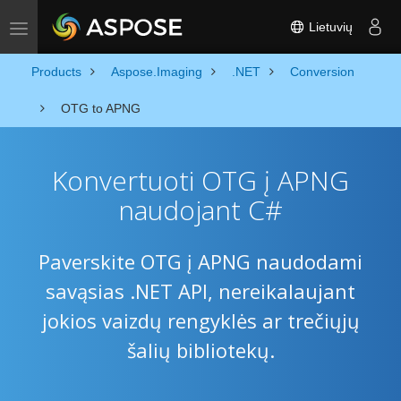
Lietuvių
Toggle navigation
Products
Aspose.Imaging
.NET
Conversion
OTG to APNG
Konvertuoti OTG į APNG
naudojant C#
Paverskite OTG į APNG naudodami
savąsias .NET API, nereikalaujant
jokios vaizdų rengyklės ar trečiųjų
šalių bibliotekų.