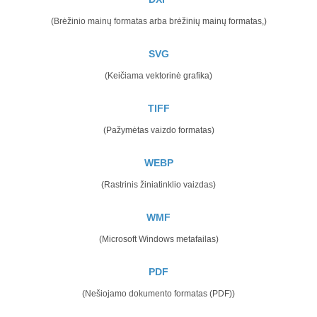
(Brėžinio mainų formatas arba brėžinių mainų formatas,)
SVG
(Keičiama vektorinė grafika)
TIFF
(Pažymėtas vaizdo formatas)
WEBP
(Rastrinis žiniatinklio vaizdas)
WMF
(Microsoft Windows metafailas)
PDF
(Nešiojamo dokumento formatas (PDF))