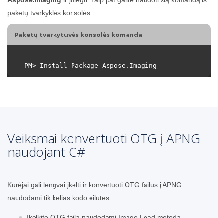
paketų tvarkyklės konsolės.
Paketų tvarkytuvės konsolės komanda
Veiksmai konvertuoti OTG į APNG
naudojant C#
Kūrėjai gali lengvai įkelti ir konvertuoti OTG failus į APNG
naudodami tik kelias kodo eilutes.
Įkelkite OTG failą naudodami Image.Load metodą