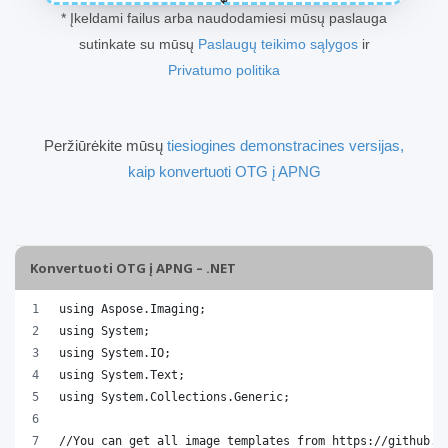
* Įkeldami failus arba naudodamiesi mūsų paslauga
sutinkate su mūsų
Paslaugų teikimo sąlygos
ir
Privatumo politika
Peržiūrėkite mūsų
tiesiogines demonstracines versijas,
kaip konvertuoti OTG į APNG
Konvertuoti OTG į APNG – .NET