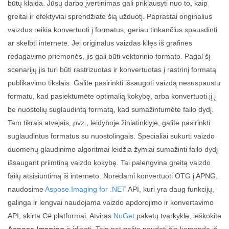
būtų klaida. Jūsų darbo įvertinimas gali priklausyti nuo to, kaip
greitai ir efektyviai sprendžiate šią užduotį. Paprastai originalius
vaizdus reikia konvertuoti į formatus, geriau tinkančius spausdinti
ar skelbti internete. Jei originalus vaizdas kilęs iš grafinės
redagavimo priemonės, jis gali būti vektorinio formato. Pagal šį
scenarijų jis turi būti rastrizuotas ir konvertuotas į rastrinį formatą
publikavimo tikslais. Galite pasirinkti išsaugoti vaizdą nesuspaustu
formatu, kad pasiektumėte optimalią kokybę, arba konvertuoti jį į
be nuostolių suglaudintą formatą, kad sumažintumėte failo dydį.
Tam tikrais atvejais, pvz., leidyboje žiniatinklyje, galite pasirinkti
suglaudintus formatus su nuostolingais. Specialiai sukurti vaizdo
duomenų glaudinimo algoritmai leidžia žymiai sumažinti failo dydį
išsaugant priimtiną vaizdo kokybę. Tai palengvina greitą vaizdo
failų atsisiuntimą iš interneto. Norėdami konvertuoti OTG į APNG,
naudosime
Aspose.Imaging for .NET
API, kuri yra daug funkcijų,
galinga ir lengvai naudojama vaizdo apdorojimo ir konvertavimo
API, skirta C# platformai. Atviras
NuGet
paketų tvarkyklė, ieškokite
Aspose.Imaging
ir įdiegti. Taip pat galite naudoti šią komandą iš