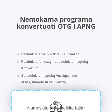
Nemokama programa
konvertuoti OTG į APNG
Pasirinkite arba nuvilkite OTG vaizdą
Pasirinkite formatą ir spustelėkite mygtuką
Konvertuoti
Spustelėkite mygtuką Atsisiųsti, kad
atsisiųstumėte APNG vaizdą
Numeskite arba įkelkite failą*