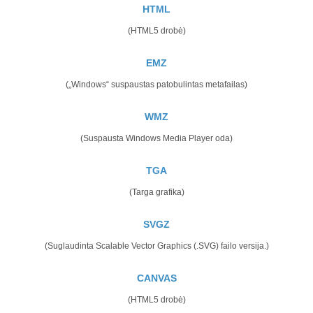
HTML
(HTML5 drobė)
EMZ
(„Windows“ suspaustas patobulintas metafailas)
WMZ
(Suspausta Windows Media Player oda)
TGA
(Targa grafika)
SVGZ
(Suglaudinta Scalable Vector Graphics (.SVG) failo versija.)
CANVAS
(HTML5 drobė)