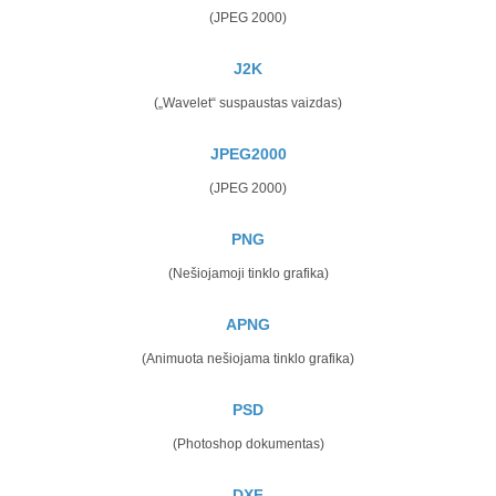
(JPEG 2000)
J2K
(„Wavelet“ suspaustas vaizdas)
JPEG2000
(JPEG 2000)
PNG
(Nešiojamoji tinklo grafika)
APNG
(Animuota nešiojama tinklo grafika)
PSD
(Photoshop dokumentas)
DXF