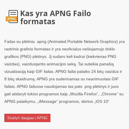
Kas yra APNG Failo
formatas
APNG
Failas su plėtiniu .apng (Animated Portable Network Graphics) yra
rastrinis grafinis formatas ir yra neoficialus nešiojamojo tinklo
grafikos (PNG) plėtinys. Jį sudaro keli kadrai (kiekvienas PNG
vaizdas), vaizduojantis animacijos seką. Tai suteikia panašią
vizualizaciją kaip GIF failas. APNG failai palaiko 24 bitų vaizdus ir
8 bitų skaidrumą. APNG yra suderinamas su neanimuotais GIF
failais. APNG failuose naudojamas tas pats .png plėtinys ir juos
gali atidaryti tokios programos kaip „Mozilla Firefox“, „Chrome“ su
APNG palaikymu, „iMessage“ programos, skirtos „iOS 10“.
Skaityti daugiau | APNG