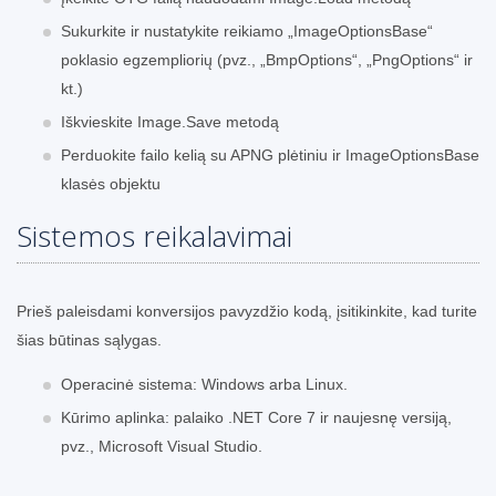
Sukurkite ir nustatykite reikiamo „ImageOptionsBase“
poklasio egzempliorių (pvz., „BmpOptions“, „PngOptions“ ir
kt.)
Iškvieskite Image.Save metodą
Perduokite failo kelią su APNG plėtiniu ir ImageOptionsBase
klasės objektu
Sistemos reikalavimai
Prieš paleisdami konversijos pavyzdžio kodą, įsitikinkite, kad turite
šias būtinas sąlygas.
Operacinė sistema: Windows arba Linux.
Kūrimo aplinka: palaiko .NET Core 7 ir naujesnę versiją,
pvz., Microsoft Visual Studio.