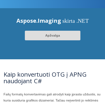
Aspose.Imaging
skirta .NET
Apžvalga
Kaip konvertuoti OTG į APNG
naudojant C#
Failų formatų konvertavimas gali atrodyti kaip įprasta užduotis, su
kuria susiduria grafikos dizaineriai. Tačiau neįvertinti jo reikšmės