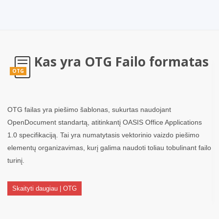
Kas yra OTG Failo formatas
OTG
OTG failas yra piešimo šablonas, sukurtas naudojant
OpenDocument standartą, atitinkantį OASIS Office Applications
1.0 specifikaciją. Tai yra numatytasis vektorinio vaizdo piešimo
elementų organizavimas, kurį galima naudoti toliau tobulinant failo
turinį.
Skaityti daugiau | OTG