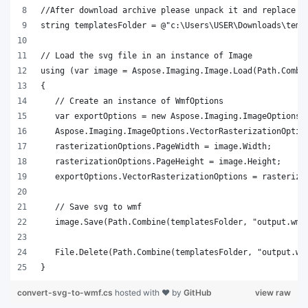
}
convert-svg-to-wmf.cs
hosted with ❤ by
GitHub
view raw