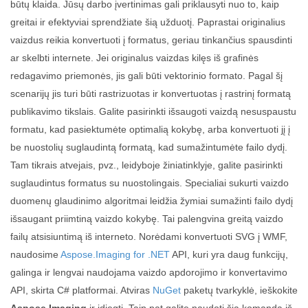
būtų klaida. Jūsų darbo įvertinimas gali priklausyti nuo to, kaip
greitai ir efektyviai sprendžiate šią užduotį. Paprastai originalius
vaizdus reikia konvertuoti į formatus, geriau tinkančius spausdinti
ar skelbti internete. Jei originalus vaizdas kilęs iš grafinės
redagavimo priemonės, jis gali būti vektorinio formato. Pagal šį
scenarijų jis turi būti rastrizuotas ir konvertuotas į rastrinį formatą
publikavimo tikslais. Galite pasirinkti išsaugoti vaizdą nesuspaustu
formatu, kad pasiektumėte optimalią kokybę, arba konvertuoti jį į
be nuostolių suglaudintą formatą, kad sumažintumėte failo dydį.
Tam tikrais atvejais, pvz., leidyboje žiniatinklyje, galite pasirinkti
suglaudintus formatus su nuostolingais. Specialiai sukurti vaizdo
duomenų glaudinimo algoritmai leidžia žymiai sumažinti failo dydį
išsaugant priimtiną vaizdo kokybę. Tai palengvina greitą vaizdo
failų atsisiuntimą iš interneto. Norėdami konvertuoti SVG į WMF,
naudosime
Aspose.Imaging for .NET
API, kuri yra daug funkcijų,
galinga ir lengvai naudojama vaizdo apdorojimo ir konvertavimo
API, skirta C# platformai. Atviras
NuGet
paketų tvarkyklė, ieškokite
Aspose.Imaging
ir įdiegti. Taip pat galite naudoti šią komandą iš