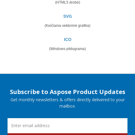
(HTML5 drobė)
SVG
(Keičiama vektorinė grafika)
ICO
(Windows piktograma)
Subscribe to Aspose Product Updates
Get monthly newsletters & offers directly delivered to your
mailbox.