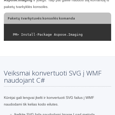
paketų tvarkyklės konsolės.
Paketų tvarkytuvės konsolės komanda
Veiksmai konvertuoti SVG į WMF
naudojant C#
Kūrėjai gali lengvai įkelti ir konvertuoti SVG failus į WMF
naudodami tik kelias kodo eilutes.
Įkelkite SVG failą naudodami Image.Load metodą