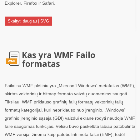
Explorer, Firefox ir Safari.
Skaityti daugiau | SVG
Kas yra WMF Failo
formatas
WMF
Failai su WMF plėtiniu yra „Microsoft Windows“ metafailas (WMF),
skirtas vektorinių ir bitmap formato vaizdų duomenims saugoti.
Tiksliau, WMF priklauso grafinių failų formatų vektorinių failų
formatų kategorijai, kuri nepriklauso nuo įrenginio. „Windows“
grafinio įrenginio sąsaja (GDI) vaizdui ekrane rodyti naudoja WMF
faile saugomas funkcijas. Vėliau buvo paskelbta labiau patobulinta
WMF versija, žinoma kaip patobulinti meta failai (EMF), todėl