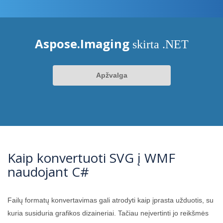
Aspose.Imaging
skirta .NET
Apžvalga
Kaip konvertuoti SVG į WMF
naudojant C#
Failų formatų konvertavimas gali atrodyti kaip įprasta užduotis, su
kuria susiduria grafikos dizaineriai. Tačiau neįvertinti jo reikšmės