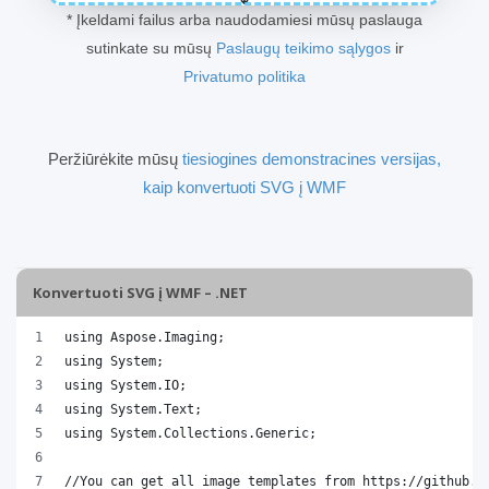
* Įkeldami failus arba naudodamiesi mūsų paslauga
sutinkate su mūsų
Paslaugų teikimo sąlygos
ir
Privatumo politika
Peržiūrėkite mūsų
tiesiogines demonstracines versijas,
kaip konvertuoti SVG į WMF
Konvertuoti SVG į WMF – .NET