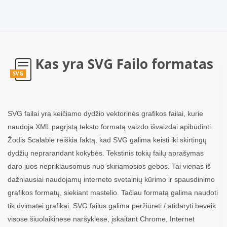
Kas yra SVG Failo formatas
SVG
SVG failai yra keičiamo dydžio vektorinės grafikos failai, kurie
naudoja XML pagrįstą teksto formatą vaizdo išvaizdai apibūdinti.
Žodis Scalable reiškia faktą, kad SVG galima keisti iki skirtingų
dydžių neprarandant kokybės. Tekstinis tokių failų aprašymas
daro juos nepriklausomus nuo skiriamosios gebos. Tai vienas iš
dažniausiai naudojamų interneto svetainių kūrimo ir spausdinimo
grafikos formatų, siekiant mastelio. Tačiau formatą galima naudoti
tik dvimatei grafikai. SVG failus galima peržiūrėti / atidaryti beveik
visose šiuolaikinėse naršyklėse, įskaitant Chrome, Internet