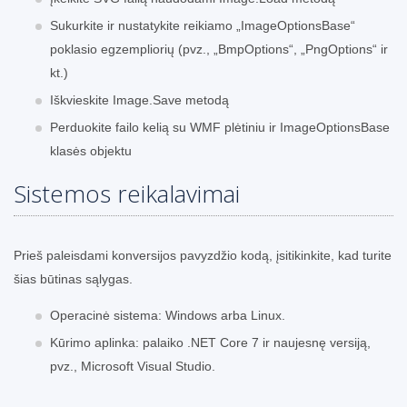
Sukurkite ir nustatykite reikiamo „ImageOptionsBase“
poklasio egzempliorių (pvz., „BmpOptions“, „PngOptions“ ir
kt.)
Iškvieskite Image.Save metodą
Perduokite failo kelią su WMF plėtiniu ir ImageOptionsBase
klasės objektu
Sistemos reikalavimai
Prieš paleisdami konversijos pavyzdžio kodą, įsitikinkite, kad turite
šias būtinas sąlygas.
Operacinė sistema: Windows arba Linux.
Kūrimo aplinka: palaiko .NET Core 7 ir naujesnę versiją,
pvz., Microsoft Visual Studio.