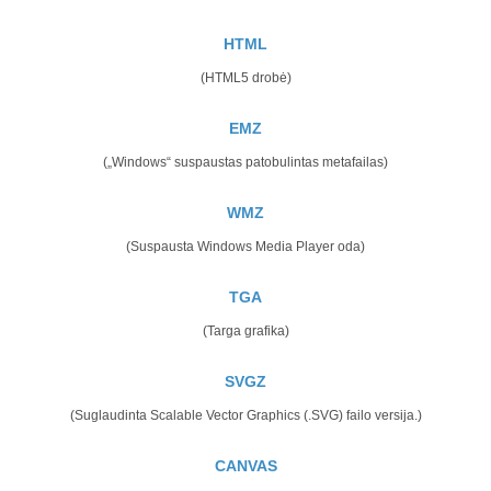
HTML
(HTML5 drobė)
EMZ
(„Windows“ suspaustas patobulintas metafailas)
WMZ
(Suspausta Windows Media Player oda)
TGA
(Targa grafika)
SVGZ
(Suglaudinta Scalable Vector Graphics (.SVG) failo versija.)
CANVAS