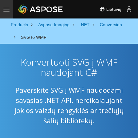
Lietuvių
Toggle navigation
Products
Aspose.Imaging
.NET
Conversion
SVG to WMF
Konvertuoti SVG į WMF
naudojant C#
Paverskite SVG į WMF naudodami
savąsias .NET API, nereikalaujant
jokios vaizdų rengyklės ar trečiųjų
šalių bibliotekų.