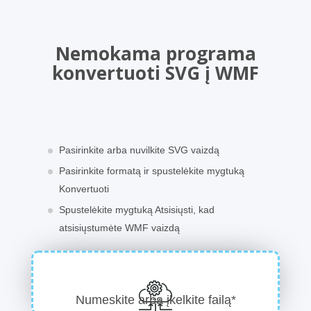
Nemokama programa
konvertuoti SVG į WMF
Pasirinkite arba nuvilkite SVG vaizdą
Pasirinkite formatą ir spustelėkite mygtuką
Konvertuoti
Spustelėkite mygtuką Atsisiųsti, kad
atsisiųstumėte WMF vaizdą
Numeskite arba įkelkite failą*