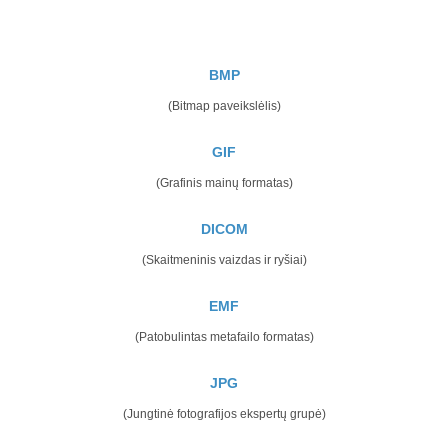
BMP
(Bitmap paveikslėlis)
GIF
(Grafinis mainų formatas)
DICOM
(Skaitmeninis vaizdas ir ryšiai)
EMF
(Patobulintas metafailo formatas)
JPG
(Jungtinė fotografijos ekspertų grupė)