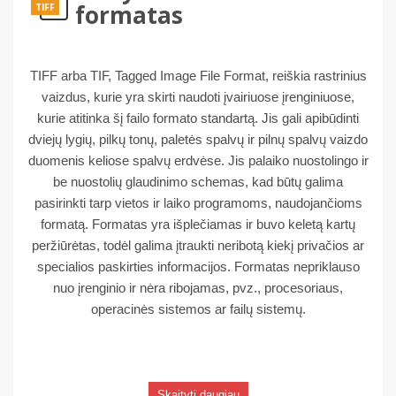
formatas
TIFF
TIFF arba TIF, Tagged Image File Format, reiškia rastrinius
vaizdus, ​​kurie yra skirti naudoti įvairiuose įrenginiuose,
kurie atitinka šį failo formato standartą. Jis gali apibūdinti
dviejų lygių, pilkų tonų, paletės spalvų ir pilnų spalvų vaizdo
duomenis keliose spalvų erdvėse. Jis palaiko nuostolingo ir
be nuostolių glaudinimo schemas, kad būtų galima
pasirinkti tarp vietos ir laiko programoms, naudojančioms
formatą. Formatas yra išplečiamas ir buvo keletą kartų
peržiūrėtas, todėl galima įtraukti neribotą kiekį privačios ar
specialios paskirties informacijos. Formatas nepriklauso
nuo įrenginio ir nėra ribojamas, pvz., procesoriaus,
operacinės sistemos ar failų sistemų.
Skaityti daugiau