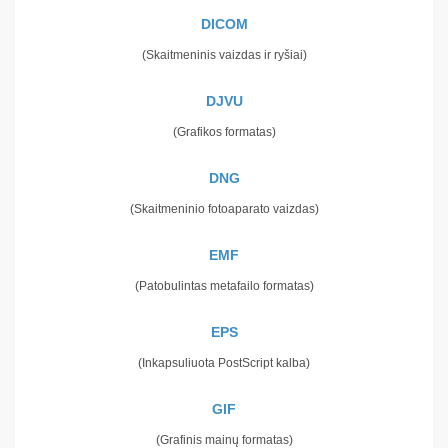
DICOM
(Skaitmeninis vaizdas ir ryšiai)
DJVU
(Grafikos formatas)
DNG
(Skaitmeninio fotoaparato vaizdas)
EMF
(Patobulintas metafailo formatas)
EPS
(Inkapsuliuota PostScript kalba)
GIF
(Grafinis mainų formatas)