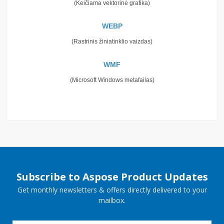
(Keičiama vektorinė grafika)
WEBP
(Rastrinis žiniatinklio vaizdas)
WMF
(Microsoft Windows metafailas)
Subscribe to Aspose Product Updates
Get monthly newsletters & offers directly delivered to your
mailbox.