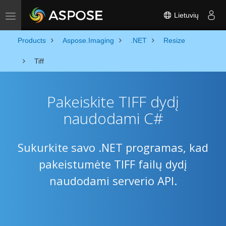
Lietuvių
Toggle navigation
Products
Aspose.Imaging
.NET
Resize
Tiff
Pakeiskite TIFF dydį
naudodami C#
Sukurkite savo .NET programas, kad
pakeistumėte TIFF failų dydį
naudodami serverio API.