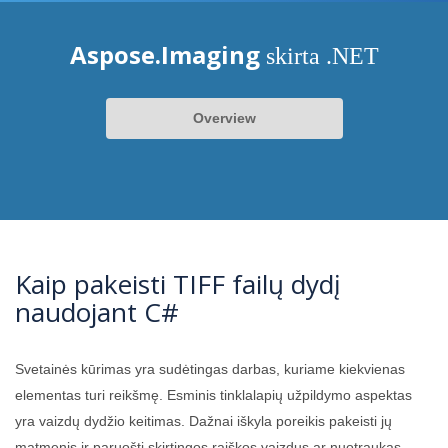
Aspose.Imaging
skirta .NET
Overview
Kaip pakeisti TIFF failų dydį
naudojant C#
Svetainės kūrimas yra sudėtingas darbas, kuriame kiekvienas
elementas turi reikšmę. Esminis tinklalapių užpildymo aspektas
yra vaizdų dydžio keitimas. Dažnai iškyla poreikis pakeisti jų
matmenis ir paruošti skirtingos raiškos vaizdus ar nuotraukas.