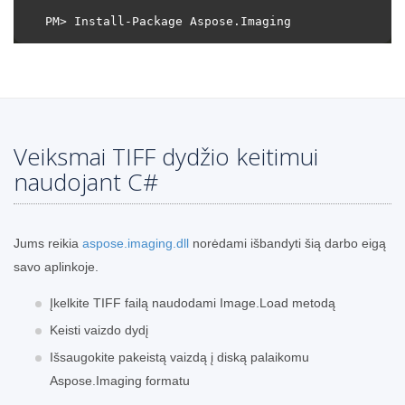
Veiksmai TIFF dydžio keitimui
naudojant C#
Jums reikia
aspose.imaging.dll
norėdami išbandyti šią darbo eigą
savo aplinkoje.
Įkelkite TIFF failą naudodami Image.Load metodą
Keisti vaizdo dydį
Išsaugokite pakeistą vaizdą į diską palaikomu
Aspose.Imaging formatu