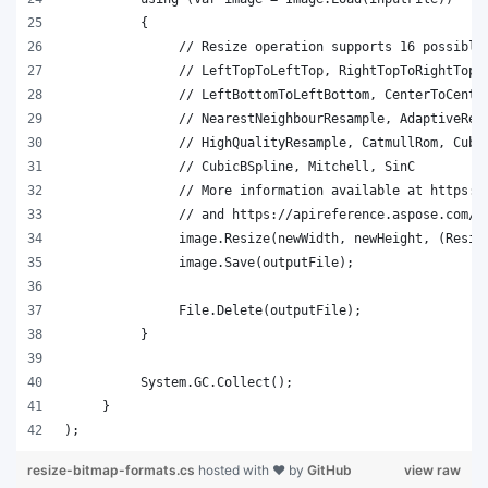
);   
resize-bitmap-formats.cs
hosted with ❤ by
GitHub
view raw