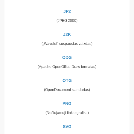
JP2
(JPEG 2000)
J2K
(„Wavelet“ suspaustas vaizdas)
ODG
(Apache OpenOffice Draw formatas)
OTG
(OpenDocument standartas)
PNG
(Nešiojamoji tinklo grafika)
SVG