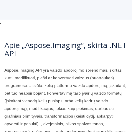
Apie „Aspose.Imaging“, skirta .NET
API
Aspose.Imaging API yra vaizdo apdorojimo sprendimas, skirtas
kurti, modifikuoti, piešti ar konvertuoti vaizdus (nuotraukas)
programose. Ji siūlo: kelių platformų vaizdo apdorojimą, įskaitant,
bet tuo neapsiribojant, konvertavimą tarp įvairių vaizdo formatų
(įskaitant vienodą kelių puslapių arba kelių kadrų vaizdo
apdorojimą), modifikacijas, tokias kaip piešimas, darbas su
grafiniais primityvais, transformacijos (keisti dydį, apkarpyti,
apversti ir pasukti). , dvejetainis, pilkos spalvos tonas,
koregavimas), pažangios vaizdo apdorojimo funkcijos (filtravimas,