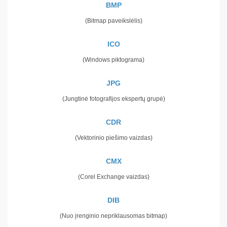
BMP
(Bitmap paveikslėlis)
ICO
(Windows piktograma)
JPG
(Jungtinė fotografijos ekspertų grupė)
CDR
(Vektorinio piešimo vaizdas)
CMX
(Corel Exchange vaizdas)
DIB
(Nuo įrenginio nepriklausomas bitmap)