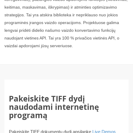
keitimas, maskavimas, iškrypimas) ir atminties optimizavimo
strategijos. Tai yra atskira biblioteka ir nepriklauso nuo jokios
programinės įrangos vaizdo operacijoms. Projektuose galima
lengvai pridėti didelio našumo vaizdo konvertavimo funkcijų
naudojant vietines API. Tai yra 100 % privačios vietinės API, o
vaizdai apdorojami jūsų serveriuose.
Pakeiskite TIFF dydį
naudodami internetinę
programą
Pakeiskite TIFF dokumentų dydį apsilankę
Live Demos