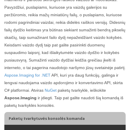
Pavyzdžiui, puslapiams, kuriuose yra vaizdų galerijos su
peržiūromis, reikia mažų miniatiūrų failų, o puslapiams, kuriuose
rodomi pagrindiniai vaizdai, reikia didelės raiškos versijų. Didesnių
failų dydžio keitimas yra būtinas siekiant sumažinti bendrą pikselių
skaičių, taip sumažinant failo dydį nepažeidžiant vaizdo kokybės.
Keisdami vaizdo dydį taip pat galite pasirinkti duomenų
suspaudimo laipsnį, kad išlaikytumėte vaizdo dydžio ir kokybės
pusiausvyrą. Sumažinti vaizdo dydžiai leidžia greičiau įkelti iš
interneto, o tai pagerina naudotojo naršymo jūsų svetainėje patirtį.
Aspose.Imaging for .NET
API, kuri yra daug funkcijų, galinga ir
lengvai naudojama vaizdo apdorojimo ir konvertavimo API, skirta
C# platformai. Atviras
NuGet
paketų tvarkyklė, ieškokite
Aspose.Imaging
ir įdiegti. Taip pat galite naudoti šią komandą iš
paketų tvarkyklės konsolės.
Paketų tvarkytuvės konsolės komanda