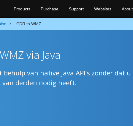
Products
Purchase
Support
Websites
About
sion
CDR to WMZ
WMZ via Java
ehulp van native Java API’s zonder dat u
n van derden nodig heeft.