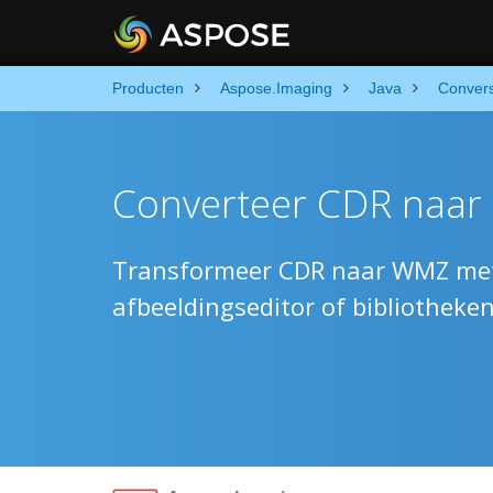
Producten
Aspose.Imaging
Java
Conver
Converteer CDR naar 
Transformeer CDR naar WMZ met b
afbeeldingseditor of bibliotheke