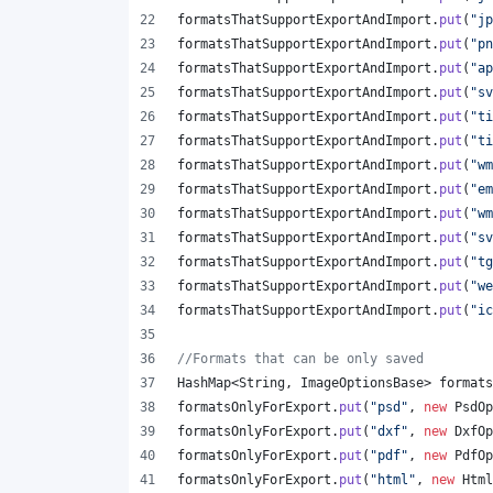
formatsThatSupportExportAndImport
.
put
(
"jp
formatsThatSupportExportAndImport
.
put
(
"pn
formatsThatSupportExportAndImport
.
put
(
"ap
formatsThatSupportExportAndImport
.
put
(
"sv
formatsThatSupportExportAndImport
.
put
(
"ti
formatsThatSupportExportAndImport
.
put
(
"ti
formatsThatSupportExportAndImport
.
put
(
"wm
formatsThatSupportExportAndImport
.
put
(
"em
formatsThatSupportExportAndImport
.
put
(
"wm
formatsThatSupportExportAndImport
.
put
(
"sv
formatsThatSupportExportAndImport
.
put
(
"tg
formatsThatSupportExportAndImport
.
put
(
"we
formatsThatSupportExportAndImport
.
put
(
"ic
//Formats that can be only saved
HashMap
<
String
, 
ImageOptionsBase
> 
formats
formatsOnlyForExport
.
put
(
"psd"
, 
new
PsdOp
formatsOnlyForExport
.
put
(
"dxf"
, 
new
DxfOp
formatsOnlyForExport
.
put
(
"pdf"
, 
new
PdfOp
formatsOnlyForExport
.
put
(
"html"
, 
new
Html