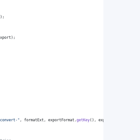
);
xport
);
convert-"
, 
formatExt
, 
exportFormat
.
getKey
(), 
exportFormat
.
getKey