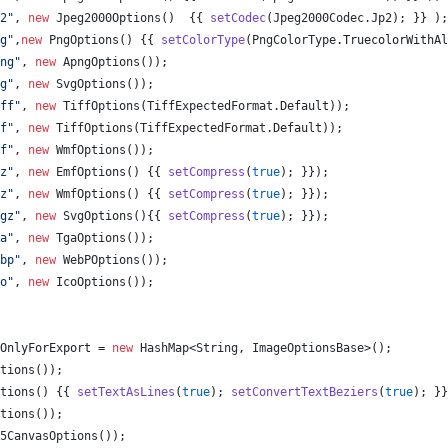
2"
, 
new
Jpeg2000Options
()  {{ 
setCodec
(
Jpeg2000Codec
.
Jp2
); }} );
g"
,
new
PngOptions
() {{ 
setColorType
(
PngColorType
.
TruecolorWithAl
ng"
, 
new
ApngOptions
());
g"
, 
new
SvgOptions
());
ff"
, 
new
TiffOptions
(
TiffExpectedFormat
.
Default
));
f"
, 
new
TiffOptions
(
TiffExpectedFormat
.
Default
));
f"
, 
new
WmfOptions
());
z"
, 
new
EmfOptions
() {{ 
setCompress
(
true
); }});
z"
, 
new
WmfOptions
() {{ 
setCompress
(
true
); }});
gz"
, 
new
SvgOptions
(){{ 
setCompress
(
true
); }});
a"
, 
new
TgaOptions
());
bp"
, 
new
WebPOptions
());
o"
, 
new
IcoOptions
());
OnlyForExport
 = 
new
HashMap
<
String
, 
ImageOptionsBase
>();
tions
());
tions
() {{ 
setTextAsLines
(
true
); 
setConvertTextBeziers
(
true
); }}
tions
());
5CanvasOptions
());