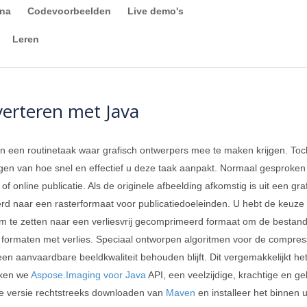
ina
Codevoorbeelden
Live demo's
Leren
erteren met Java
n een routinetaak waar grafisch ontwerpers mee te maken krijgen. Toch
gen van hoe snel en effectief u deze taak aanpakt. Normaal gesproke
f online publicatie. Als de originele afbeelding afkomstig is uit een graf
d naar een rasterformaat voor publicatiedoeleinden. U hebt de keuze o
m te zetten naar een verliesvrij gecomprimeerd formaat om de bestands
 formaten met verlies. Speciaal ontworpen algoritmen voor de compre
l een aanvaardbare beeldkwaliteit behouden blijft. Dit vergemakkelijkt
iken we
Aspose.Imaging voor Java
API, een veelzijdige, krachtige en ge
te versie rechtstreeks downloaden van
Maven
en installeer het binnen