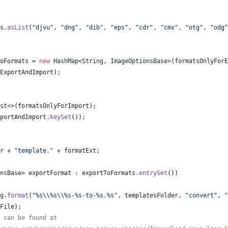
s
.
asList
(
"djvu"
, 
"dng"
, 
"dib"
, 
"eps"
, 
"cdr"
, 
"cmx"
, 
"otg"
, 
"odg"
oFormats
 = 
new
HashMap
<
String
, 
ImageOptionsBase
>(
formatsOnlyForE
ExportAndImport
);
st
<>(
formatsOnlyForImport
);
portAndImport
.
keySet
());
r
 + 
"template."
 + 
formatExt
;
nsBase
> 
exportFormat
 : 
exportToFormats
.
entrySet
())
g
.
format
(
"%s
\\
%s
\\
%s-%s-to-%s.%s"
, 
templatesFolder
, 
"convert"
, 
"
File
);
 can be found at