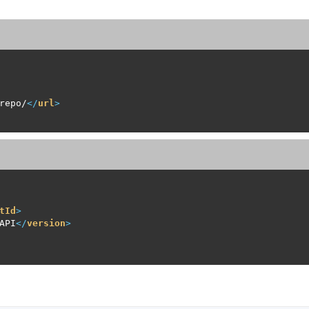
repo/
</
url
>
tId
>
API
</
version
>