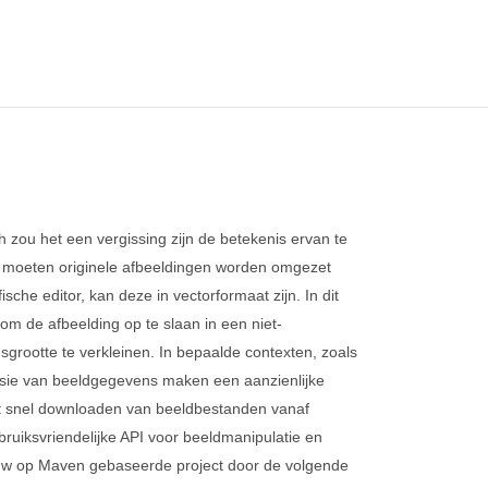
 zou het een vergissing zijn de betekenis ervan te
n moeten originele afbeeldingen worden omgezet
ische editor, kan deze in vectorformaat zijn. In dit
m de afbeelding op te slaan in een niet-
grootte te verkleinen. In bepaalde contexten, zoals
ssie van beeldgegevens maken een aanzienlijke
 het snel downloaden van beeldbestanden vanaf
bruiksvriendelijke API voor beeldmanipulatie en
 uw op Maven gebaseerde project door de volgende