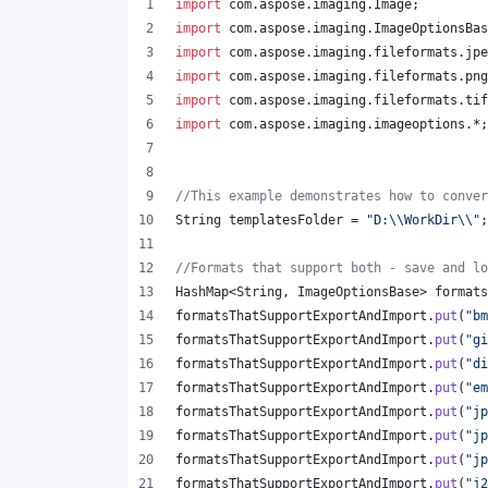
import
com
.
aspose
.
imaging
.
Image
;
import
com
.
aspose
.
imaging
.
ImageOptionsBas
import
com
.
aspose
.
imaging
.
fileformats
.
jpe
import
com
.
aspose
.
imaging
.
fileformats
.
png
import
com
.
aspose
.
imaging
.
fileformats
.
tif
import
com
.
aspose
.
imaging
.
imageoptions
.*;
//This example demonstrates how to conver
String
templatesFolder
 = 
"D:
\\
WorkDir
\\
"
;
//Formats that support both - save and lo
HashMap
<
String
, 
ImageOptionsBase
> 
formats
formatsThatSupportExportAndImport
.
put
(
"bm
formatsThatSupportExportAndImport
.
put
(
"gi
formatsThatSupportExportAndImport
.
put
(
"di
formatsThatSupportExportAndImport
.
put
(
"em
formatsThatSupportExportAndImport
.
put
(
"jp
formatsThatSupportExportAndImport
.
put
(
"jp
formatsThatSupportExportAndImport
.
put
(
"jp
formatsThatSupportExportAndImport
.
put
(
"j2