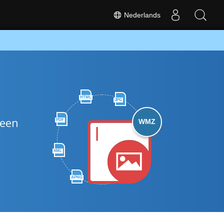
Nederlands
HTML
JPG
 een
PDF
WMZ
XML
APNG