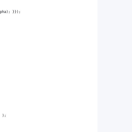
pha
); }});
 );