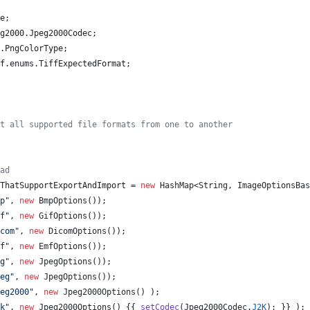
e
;
g2000
.
Jpeg2000Codec
;
.
PngColorType
;
f
.
enums
.
TiffExpectedFormat
;
t all supported file formats from one to another
ad
ThatSupportExportAndImport
 = 
new
HashMap
<
String
, 
ImageOptionsBas
p"
, 
new
BmpOptions
());
f"
, 
new
GifOptions
());
com"
, 
new
DicomOptions
());
f"
, 
new
EmfOptions
());
g"
, 
new
JpegOptions
());
eg"
, 
new
JpegOptions
());
eg2000"
, 
new
Jpeg2000Options
() );
k"
, 
new
Jpeg2000Options
() {{ 
setCodec
(
Jpeg2000Codec
.
J2K
); }} );