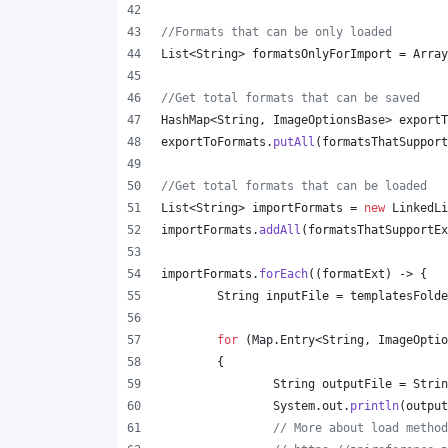
//Formats that can be only loaded
List
<
String
> 
formatsOnlyForImport
 = 
Array
//Get total formats that can be saved
HashMap
<
String
, 
ImageOptionsBase
> 
exportT
exportToFormats
.
putAll
(
formatsThatSupport
//Get total formats that can be loaded
List
<
String
> 
importFormats
 = 
new
LinkedLi
importFormats
.
addAll
(
formatsThatSupportEx
importFormats
.
forEach
((
formatExt
) -> {
String
inputFile
 = 
templatesFolde
for
 (
Map
.
Entry
<
String
, 
ImageOptio
	{
String
outputFile
 = 
Strin
System
.
out
.
println
(
output
// More about load method