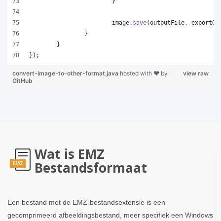
			}
image
.
save
(
outputFile
, 
exportOp
		}
	}
});
convert-image-to-other-format.java
hosted with ❤ by
view raw
GitHub
Wat is EMZ
Bestandsformaat
EMZ
Een bestand met de EMZ-bestandsextensie is een
gecomprimeerd afbeeldingsbestand, meer specifiek een Windows