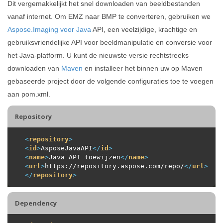
Dit vergemakkelijkt het snel downloaden van beeldbestanden
vanaf internet. Om EMZ naar BMP te converteren, gebruiken we
Aspose.Imaging voor Java
API, een veelzijdige, krachtige en
gebruiksvriendelijke API voor beeldmanipulatie en conversie voor
het Java-platform. U kunt de nieuwste versie rechtstreeks
downloaden van
Maven
en installeer het binnen uw op Maven
gebaseerde project door de volgende configuraties toe te voegen
aan pom.xml.
Repository
<
repository
>
<
id
>
AsposeJavaAPI
</
id
>
<
name
>
Java API toewijzen
</
name
>
<
url
>
https://repository.aspose.com/repo/
</
url
>
</
repository
>
Dependency