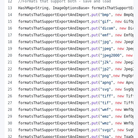
//Formats that support both - save and load
HashMap
<
String
, 
ImageOptionsBase
> 
formatsThatSupportExp
formatsThatSupportExportAndImport
.
put
(
"bmp"
, 
new
BmpOpt
formatsThatSupportExportAndImport
.
put
(
"gif"
, 
new
GifOpt
formatsThatSupportExportAndImport
.
put
(
"dicom"
, 
new
Dico
formatsThatSupportExportAndImport
.
put
(
"emf"
, 
new
EmfOpt
formatsThatSupportExportAndImport
.
put
(
"jpg"
, 
new
JpegOp
formatsThatSupportExportAndImport
.
put
(
"jpeg"
, 
new
JpegO
formatsThatSupportExportAndImport
.
put
(
"jpeg2000"
, 
new
J
formatsThatSupportExportAndImport
.
put
(
"j2k"
, 
new
Jpeg20
formatsThatSupportExportAndImport
.
put
(
"jp2"
, 
new
Jpeg20
formatsThatSupportExportAndImport
.
put
(
"png"
,
new
PngOpti
formatsThatSupportExportAndImport
.
put
(
"apng"
, 
new
ApngO
formatsThatSupportExportAndImport
.
put
(
"svg"
, 
new
SvgOpt
formatsThatSupportExportAndImport
.
put
(
"tiff"
, 
new
TiffO
formatsThatSupportExportAndImport
.
put
(
"tif"
, 
new
TiffOp
formatsThatSupportExportAndImport
.
put
(
"wmf"
, 
new
WmfOpt
formatsThatSupportExportAndImport
.
put
(
"emz"
, 
new
EmfOpt
formatsThatSupportExportAndImport
.
put
(
"wmz"
, 
new
WmfOpt
formatsThatSupportExportAndImport
.
put
(
"svgz"
, 
new
SvgOp
formatsThatSupportExportAndImport
.
put
(
"tga"
, 
new
TgaOpt