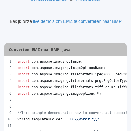
Bekijk onze
live demo’s om EMZ te converteren naar BMP
Converteer EMZ naar BMP - Java
import
com
.
aspose
.
imaging
.
Image
;
import
com
.
aspose
.
imaging
.
ImageOptionsBase
;
import
com
.
aspose
.
imaging
.
fileformats
.
jpeg2000
.
Jpeg2000
import
com
.
aspose
.
imaging
.
fileformats
.
png
.
PngColorType
;
import
com
.
aspose
.
imaging
.
fileformats
.
tiff
.
enums
.
TiffEx
import
com
.
aspose
.
imaging
.
imageoptions
.*;
//This example demonstrates how to convert all supporte
String
templatesFolder
 = 
"D:
\\
WorkDir
\\
"
;