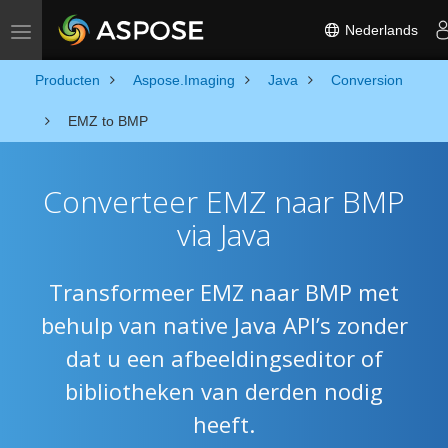
Nederlands
Toggle navigation
Producten
Aspose.Imaging
Java
Conversion
EMZ to BMP
Converteer EMZ naar BMP
via Java
Transformeer EMZ naar BMP met
behulp van native Java API’s zonder
dat u een afbeeldingseditor of
bibliotheken van derden nodig
heeft.