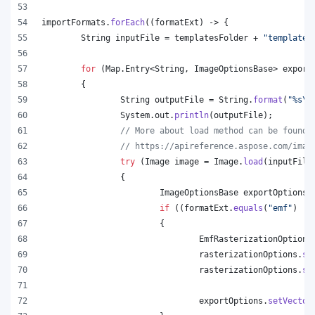
importFormats
.
forEach
((
formatExt
) -> {
String
inputFile
 = 
templatesFolder
 + 
"template.
for
 (
Map
.
Entry
<
String
, 
ImageOptionsBase
> 
export
	{
String
outputFile
 = 
String
.
format
(
"%s
\\
System
.
out
.
println
(
outputFile
);
// More about load method can be found 
// https://apireference.aspose.com/imag
try
 (
Image
image
 = 
Image
.
load
(
inputFile
		{
ImageOptionsBase
exportOptions
 
if
 ((
formatExt
.
equals
(
"emf"
) ||
			{
EmfRasterizationOptions
rasterizationOptions
.
se
rasterizationOptions
.
se
exportOptions
.
setVector