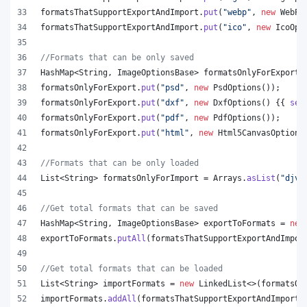
formatsThatSupportExportAndImport
.
put
(
"webp"
, 
new
WebPO
formatsThatSupportExportAndImport
.
put
(
"ico"
, 
new
IcoOpt
//Formats that can be only saved
HashMap
<
String
, 
ImageOptionsBase
> 
formatsOnlyForExport
 
formatsOnlyForExport
.
put
(
"psd"
, 
new
PsdOptions
());
formatsOnlyForExport
.
put
(
"dxf"
, 
new
DxfOptions
() {{ 
set
formatsOnlyForExport
.
put
(
"pdf"
, 
new
PdfOptions
());
formatsOnlyForExport
.
put
(
"html"
, 
new
Html5CanvasOptions
//Formats that can be only loaded
List
<
String
> 
formatsOnlyForImport
 = 
Arrays
.
asList
(
"djvu
//Get total formats that can be saved
HashMap
<
String
, 
ImageOptionsBase
> 
exportToFormats
 = 
new
exportToFormats
.
putAll
(
formatsThatSupportExportAndImpor
//Get total formats that can be loaded
List
<
String
> 
importFormats
 = 
new
LinkedList
<>(
formatsOn
importFormats
.
addAll
(
formatsThatSupportExportAndImport
.