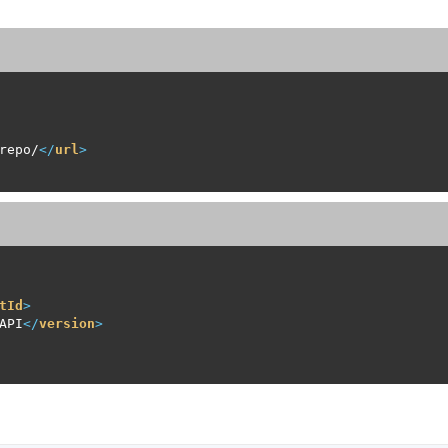
repo/
</
url
>
tId
>
API
</
version
>