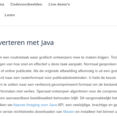
ina
Codevoorbeelden
Live demo's
Leren
erteren met Java
n een routinetaak waar grafisch ontwerpers mee te maken krijgen. Toch
gen van hoe snel en effectief u deze taak aanpakt. Normaal gesproke
f online publicatie. Als de originele afbeelding afkomstig is uit een graf
d naar een rasterformaat voor publicatiedoeleinden. U hebt de keuze o
m te zetten naar een verliesvrij gecomprimeerd formaat om de bestands
 formaten met verlies. Speciaal ontworpen algoritmen voor de compre
l een aanvaardbare beeldkwaliteit behouden blijft. Dit vergemakkelijkt
uiken we
Aspose.Imaging voor Java
API, een veelzijdige, krachtige en g
te versie rechtstreeks downloaden van
Maven
en installeer het binnen