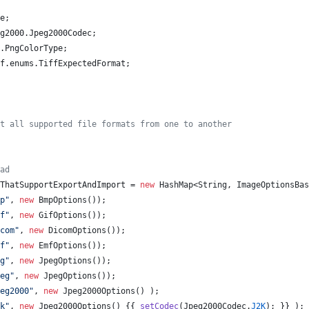
e
;
g2000
.
Jpeg2000Codec
;
.
PngColorType
;
f
.
enums
.
TiffExpectedFormat
;
t all supported file formats from one to another
ad
ThatSupportExportAndImport
 = 
new
HashMap
<
String
, 
ImageOptionsBas
p"
, 
new
BmpOptions
());
f"
, 
new
GifOptions
());
com"
, 
new
DicomOptions
());
f"
, 
new
EmfOptions
());
g"
, 
new
JpegOptions
());
eg"
, 
new
JpegOptions
());
eg2000"
, 
new
Jpeg2000Options
() );
k"
, 
new
Jpeg2000Options
() {{ 
setCodec
(
Jpeg2000Codec
.
J2K
); }} );