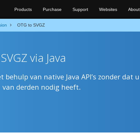
Products
Purchase
Support
Websites
About
sion
OTG to SVGZ
SVGZ via Java
behulp van native Java API’s zonder dat u
n van derden nodig heeft.