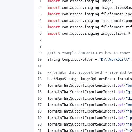
import
com
.
aspose
.
imaging
.
Image
;
import
com
.
aspose
.
imaging
.
ImageOptionsBas
import
com
.
aspose
.
imaging
.
fileformats
.
jpe
import
com
.
aspose
.
imaging
.
fileformats
.
png
import
com
.
aspose
.
imaging
.
fileformats
.
tif
import
com
.
aspose
.
imaging
.
imageoptions
.*;
//This example demonstrates how to conver
String
templatesFolder
 = 
"D:
\\
WorkDir
\\
"
;
//Formats that support both - save and lo
HashMap
<
String
, 
ImageOptionsBase
> 
formats
formatsThatSupportExportAndImport
.
put
(
"bm
formatsThatSupportExportAndImport
.
put
(
"gi
formatsThatSupportExportAndImport
.
put
(
"di
formatsThatSupportExportAndImport
.
put
(
"em
formatsThatSupportExportAndImport
.
put
(
"jp
formatsThatSupportExportAndImport
.
put
(
"jp
formatsThatSupportExportAndImport
.
put
(
"jp
formatsThatSupportExportAndImport
.
put
(
"j2