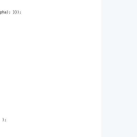
pha
); }});
 );