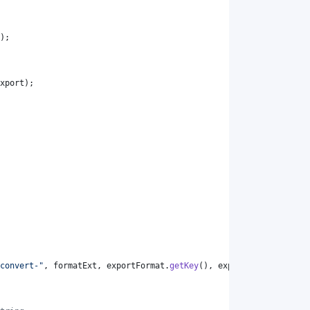
);
xport
);
convert-"
, 
formatExt
, 
exportFormat
.
getKey
(), 
exportFormat
.
getKey