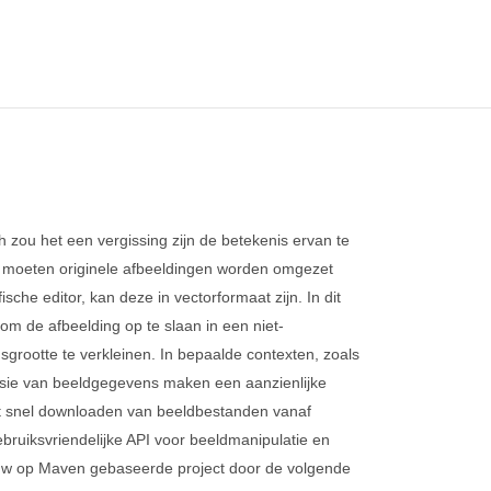
 zou het een vergissing zijn de betekenis ervan te
n moeten originele afbeeldingen worden omgezet
ische editor, kan deze in vectorformaat zijn. In dit
m de afbeelding op te slaan in een niet-
grootte te verkleinen. In bepaalde contexten, zoals
ssie van beeldgegevens maken een aanzienlijke
 het snel downloaden van beeldbestanden vanaf
ebruiksvriendelijke API voor beeldmanipulatie en
 uw op Maven gebaseerde project door de volgende