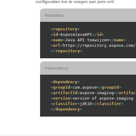
configuraties toe te voegen aan pom.xml.
Repository
<
repository
>
<
id
>
AsposeJavaAPI
</
id
>
<
name
>
Java API toewijzen
</
name
>
<
url
>
https://repository.aspose.com/
</
repository
>
Dependency
<
dependency
>
<
groupId
>
com.aspose
</
groupId
>
<
artifactId
>
aspose-imaging
</
artifac
<
version
>
version of aspose-imaging 
<
classifier
>
jdk16
</
classifier
>
</
dependency
>