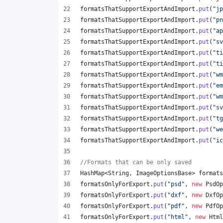
formatsThatSupportExportAndImport
.
put
(
"jp
formatsThatSupportExportAndImport
.
put
(
"pn
formatsThatSupportExportAndImport
.
put
(
"ap
formatsThatSupportExportAndImport
.
put
(
"sv
formatsThatSupportExportAndImport
.
put
(
"ti
formatsThatSupportExportAndImport
.
put
(
"ti
formatsThatSupportExportAndImport
.
put
(
"wm
formatsThatSupportExportAndImport
.
put
(
"em
formatsThatSupportExportAndImport
.
put
(
"wm
formatsThatSupportExportAndImport
.
put
(
"sv
formatsThatSupportExportAndImport
.
put
(
"tg
formatsThatSupportExportAndImport
.
put
(
"we
formatsThatSupportExportAndImport
.
put
(
"ic
//Formats that can be only saved
HashMap
<
String
, 
ImageOptionsBase
> 
formats
formatsOnlyForExport
.
put
(
"psd"
, 
new
PsdOp
formatsOnlyForExport
.
put
(
"dxf"
, 
new
DxfOp
formatsOnlyForExport
.
put
(
"pdf"
, 
new
PdfOp
formatsOnlyForExport
.
put
(
"html"
, 
new
Html