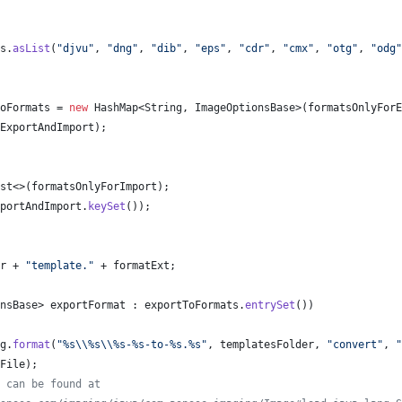
s
.
asList
(
"djvu"
, 
"dng"
, 
"dib"
, 
"eps"
, 
"cdr"
, 
"cmx"
, 
"otg"
, 
"odg"
oFormats
 = 
new
HashMap
<
String
, 
ImageOptionsBase
>(
formatsOnlyForE
ExportAndImport
);
st
<>(
formatsOnlyForImport
);
portAndImport
.
keySet
());
r
 + 
"template."
 + 
formatExt
;
nsBase
> 
exportFormat
 : 
exportToFormats
.
entrySet
())
g
.
format
(
"%s
\\
%s
\\
%s-%s-to-%s.%s"
, 
templatesFolder
, 
"convert"
, 
"
File
);
 can be found at