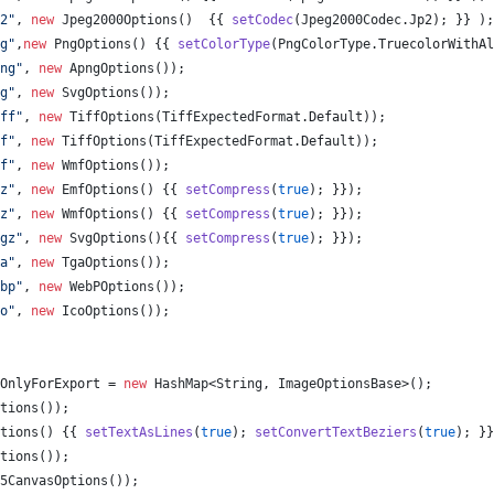
2"
, 
new
Jpeg2000Options
()  {{ 
setCodec
(
Jpeg2000Codec
.
Jp2
); }} );
g"
,
new
PngOptions
() {{ 
setColorType
(
PngColorType
.
TruecolorWithAl
ng"
, 
new
ApngOptions
());
g"
, 
new
SvgOptions
());
ff"
, 
new
TiffOptions
(
TiffExpectedFormat
.
Default
));
f"
, 
new
TiffOptions
(
TiffExpectedFormat
.
Default
));
f"
, 
new
WmfOptions
());
z"
, 
new
EmfOptions
() {{ 
setCompress
(
true
); }});
z"
, 
new
WmfOptions
() {{ 
setCompress
(
true
); }});
gz"
, 
new
SvgOptions
(){{ 
setCompress
(
true
); }});
a"
, 
new
TgaOptions
());
bp"
, 
new
WebPOptions
());
o"
, 
new
IcoOptions
());
OnlyForExport
 = 
new
HashMap
<
String
, 
ImageOptionsBase
>();
tions
());
tions
() {{ 
setTextAsLines
(
true
); 
setConvertTextBeziers
(
true
); }}
tions
());
5CanvasOptions
());