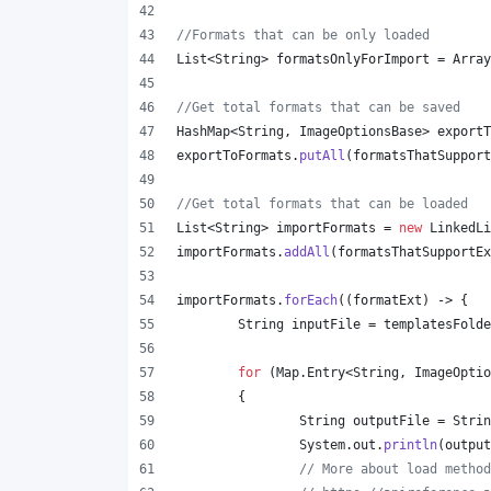
//Formats that can be only loaded
List
<
String
> 
formatsOnlyForImport
 = 
Array
//Get total formats that can be saved
HashMap
<
String
, 
ImageOptionsBase
> 
exportT
exportToFormats
.
putAll
(
formatsThatSupport
//Get total formats that can be loaded
List
<
String
> 
importFormats
 = 
new
LinkedLi
importFormats
.
addAll
(
formatsThatSupportEx
importFormats
.
forEach
((
formatExt
) -> {
String
inputFile
 = 
templatesFolde
for
 (
Map
.
Entry
<
String
, 
ImageOptio
	{
String
outputFile
 = 
Strin
System
.
out
.
println
(
output
// More about load method