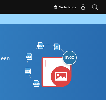
Nederlands
HTML
JPG
 een
PDF
SVGZ
XML
APNG