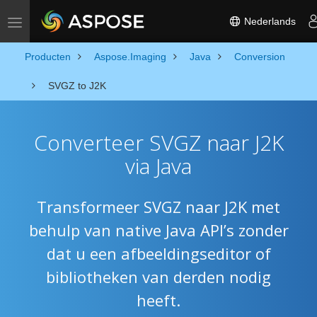
Nederlands
Toggle navigation
Producten
Aspose.Imaging
Java
Conversion
SVGZ to J2K
Converteer SVGZ naar J2K
via Java
Transformeer SVGZ naar J2K met
behulp van native Java API’s zonder
dat u een afbeeldingseditor of
bibliotheken van derden nodig
heeft.