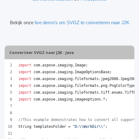
Bekijk onze
live demo’s om SVGZ te converteren naar J2K
Converteer SVGZ naar J2K - Java
import
com
.
aspose
.
imaging
.
Image
;
import
com
.
aspose
.
imaging
.
ImageOptionsBase
;
import
com
.
aspose
.
imaging
.
fileformats
.
jpeg2000
.
Jpeg2000
import
com
.
aspose
.
imaging
.
fileformats
.
png
.
PngColorType
;
import
com
.
aspose
.
imaging
.
fileformats
.
tiff
.
enums
.
TiffEx
import
com
.
aspose
.
imaging
.
imageoptions
.*;
//This example demonstrates how to convert all supporte
String
templatesFolder
 = 
"D:
\\
WorkDir
\\
"
;