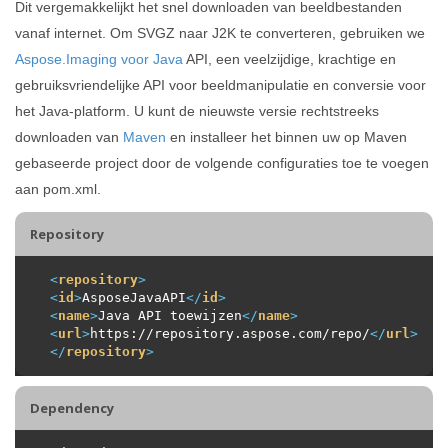
Dit vergemakkelijkt het snel downloaden van beeldbestanden
vanaf internet. Om SVGZ naar J2K te converteren, gebruiken we
Aspose.Imaging voor Java
API, een veelzijdige, krachtige en
gebruiksvriendelijke API voor beeldmanipulatie en conversie voor
het Java-platform. U kunt de nieuwste versie rechtstreeks
downloaden van
Maven
en installeer het binnen uw op Maven
gebaseerde project door de volgende configuraties toe te voegen
aan pom.xml.
Repository
<
repository
>
<
id
>
AsposeJavaAPI
</
id
>
<
name
>
Java API toewijzen
</
name
>
<
url
>
https://repository.aspose.com/repo/
</
url
>
</
repository
>
Dependency