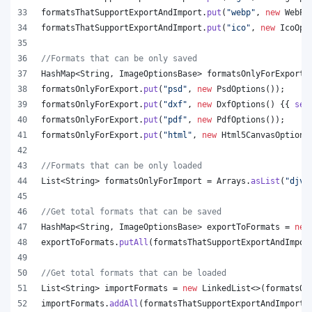
formatsThatSupportExportAndImport
.
put
(
"webp"
, 
new
WebPO
formatsThatSupportExportAndImport
.
put
(
"ico"
, 
new
IcoOpt
//Formats that can be only saved
HashMap
<
String
, 
ImageOptionsBase
> 
formatsOnlyForExport
 
formatsOnlyForExport
.
put
(
"psd"
, 
new
PsdOptions
());
formatsOnlyForExport
.
put
(
"dxf"
, 
new
DxfOptions
() {{ 
set
formatsOnlyForExport
.
put
(
"pdf"
, 
new
PdfOptions
());
formatsOnlyForExport
.
put
(
"html"
, 
new
Html5CanvasOptions
//Formats that can be only loaded
List
<
String
> 
formatsOnlyForImport
 = 
Arrays
.
asList
(
"djvu
//Get total formats that can be saved
HashMap
<
String
, 
ImageOptionsBase
> 
exportToFormats
 = 
new
exportToFormats
.
putAll
(
formatsThatSupportExportAndImpor
//Get total formats that can be loaded
List
<
String
> 
importFormats
 = 
new
LinkedList
<>(
formatsOn
importFormats
.
addAll
(
formatsThatSupportExportAndImport
.