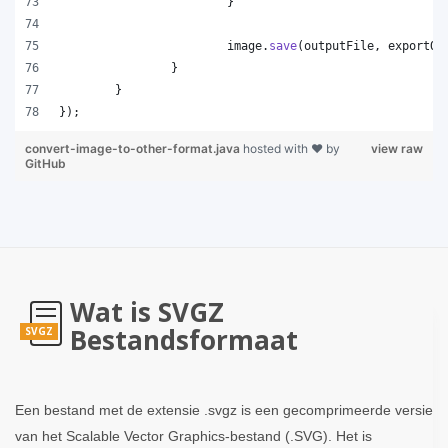
			}
image
.
save
(
outputFile
, 
exportOp
		}
	}
});
convert-image-to-other-format.java
hosted with ❤ by
view raw
GitHub
Wat is SVGZ
Bestandsformaat
SVGZ
Een bestand met de extensie .svgz is een gecomprimeerde versie
van het Scalable Vector Graphics-bestand (.SVG). Het is