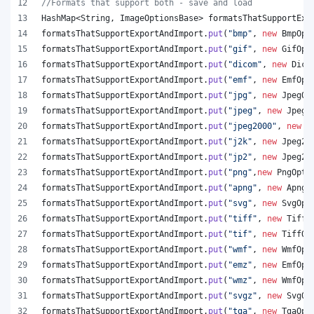
//Formats that support both - save and load
HashMap
<
String
, 
ImageOptionsBase
> 
formatsThatSupportExp
formatsThatSupportExportAndImport
.
put
(
"bmp"
, 
new
BmpOpt
formatsThatSupportExportAndImport
.
put
(
"gif"
, 
new
GifOpt
formatsThatSupportExportAndImport
.
put
(
"dicom"
, 
new
Dico
formatsThatSupportExportAndImport
.
put
(
"emf"
, 
new
EmfOpt
formatsThatSupportExportAndImport
.
put
(
"jpg"
, 
new
JpegOp
formatsThatSupportExportAndImport
.
put
(
"jpeg"
, 
new
JpegO
formatsThatSupportExportAndImport
.
put
(
"jpeg2000"
, 
new
J
formatsThatSupportExportAndImport
.
put
(
"j2k"
, 
new
Jpeg20
formatsThatSupportExportAndImport
.
put
(
"jp2"
, 
new
Jpeg20
formatsThatSupportExportAndImport
.
put
(
"png"
,
new
PngOpti
formatsThatSupportExportAndImport
.
put
(
"apng"
, 
new
ApngO
formatsThatSupportExportAndImport
.
put
(
"svg"
, 
new
SvgOpt
formatsThatSupportExportAndImport
.
put
(
"tiff"
, 
new
TiffO
formatsThatSupportExportAndImport
.
put
(
"tif"
, 
new
TiffOp
formatsThatSupportExportAndImport
.
put
(
"wmf"
, 
new
WmfOpt
formatsThatSupportExportAndImport
.
put
(
"emz"
, 
new
EmfOpt
formatsThatSupportExportAndImport
.
put
(
"wmz"
, 
new
WmfOpt
formatsThatSupportExportAndImport
.
put
(
"svgz"
, 
new
SvgOp
formatsThatSupportExportAndImport
.
put
(
"tga"
, 
new
TgaOpt