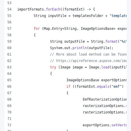
importFormats
.
forEach
((
formatExt
) -> {
String
inputFile
 = 
templatesFolder
 + 
"template.
for
 (
Map
.
Entry
<
String
, 
ImageOptionsBase
> 
export
	{
String
outputFile
 = 
String
.
format
(
"%s
\\
System
.
out
.
println
(
outputFile
);
// More about load method can be found 
// https://apireference.aspose.com/imag
try
 (
Image
image
 = 
Image
.
load
(
inputFile
		{
ImageOptionsBase
exportOptions
 
if
 ((
formatExt
.
equals
(
"emf"
) ||
			{
EmfRasterizationOptions
rasterizationOptions
.
se
rasterizationOptions
.
se
exportOptions
.
setVector