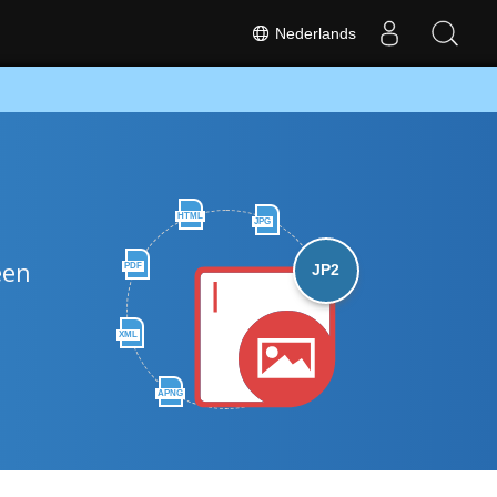
Nederlands
HTML
JPG
een
PDF
JP2
XML
APNG