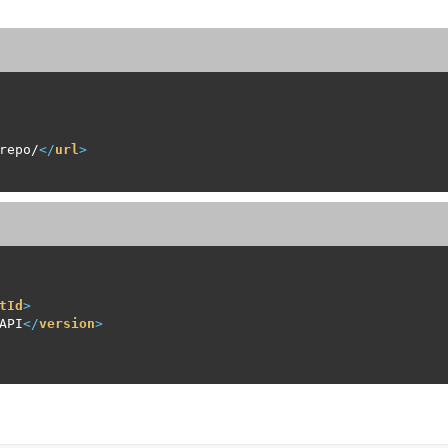
repo/
</
url
>
tId
>
API
</
version
>