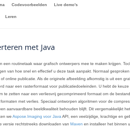
ina
Codevoorbeelden
Live demo's
Leren
rteren met Java
n een routinetaak waar grafisch ontwerpers mee te maken krijgen. Toch
gen van hoe snel en effectief u deze taak aanpakt. Normaal gesproke
f online publicatie. Als de originele afbeelding afkomstig is uit een graf
d naar een rasterformaat voor publicatiedoeleinden. U hebt de keuze o
m te zetten naar een verliesvrij gecomprimeerd formaat om de bestands
 formaten met verlies. Speciaal ontworpen algoritmen voor de compre
l een aanvaardbare beeldkwaliteit behouden blijft. Dit vergemakkelijkt
iken we
Aspose.Imaging voor Java
API, een veelzijdige, krachtige en ge
te versie rechtstreeks downloaden van
Maven
en installeer het binnen