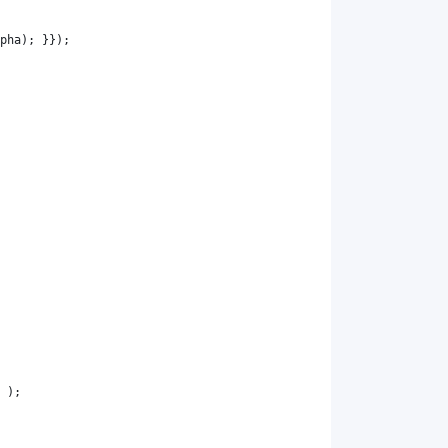
pha
); }});
 );