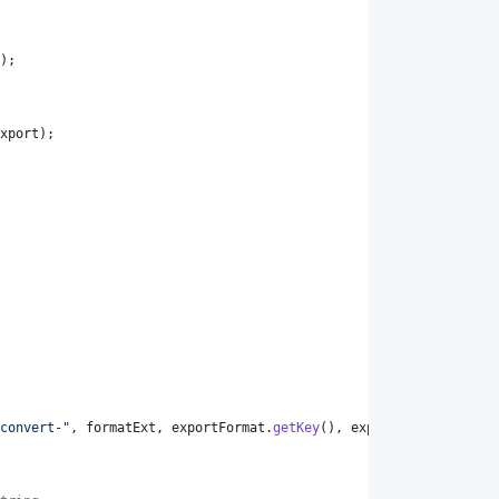
);
xport
);
convert-"
, 
formatExt
, 
exportFormat
.
getKey
(), 
exportFormat
.
getKey