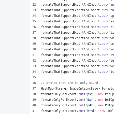
formatsThatSupportExportAndImport
.
put
(
"jp
formatsThatSupportExportAndImport
.
put
(
"pn
formatsThatSupportExportAndImport
.
put
(
"ap
formatsThatSupportExportAndImport
.
put
(
"sv
formatsThatSupportExportAndImport
.
put
(
"ti
formatsThatSupportExportAndImport
.
put
(
"ti
formatsThatSupportExportAndImport
.
put
(
"wm
formatsThatSupportExportAndImport
.
put
(
"em
formatsThatSupportExportAndImport
.
put
(
"wm
formatsThatSupportExportAndImport
.
put
(
"sv
formatsThatSupportExportAndImport
.
put
(
"tg
formatsThatSupportExportAndImport
.
put
(
"we
formatsThatSupportExportAndImport
.
put
(
"ic
//Formats that can be only saved
HashMap
<
String
, 
ImageOptionsBase
> 
formats
formatsOnlyForExport
.
put
(
"psd"
, 
new
PsdOp
formatsOnlyForExport
.
put
(
"dxf"
, 
new
DxfOp
formatsOnlyForExport
.
put
(
"pdf"
, 
new
PdfOp
formatsOnlyForExport
.
put
(
"html"
, 
new
Html