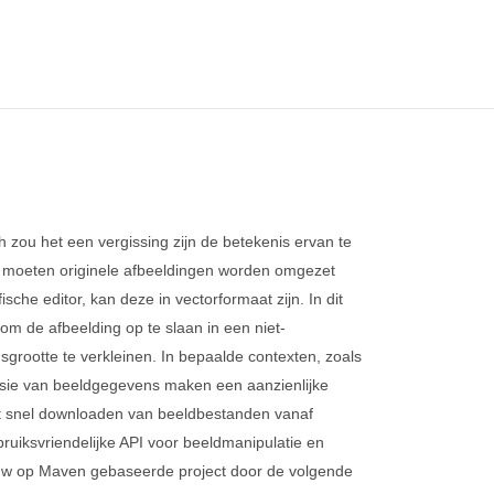
 zou het een vergissing zijn de betekenis ervan te
n moeten originele afbeeldingen worden omgezet
ische editor, kan deze in vectorformaat zijn. In dit
m de afbeelding op te slaan in een niet-
grootte te verkleinen. In bepaalde contexten, zoals
ssie van beeldgegevens maken een aanzienlijke
 het snel downloaden van beeldbestanden vanaf
bruiksvriendelijke API voor beeldmanipulatie en
 uw op Maven gebaseerde project door de volgende