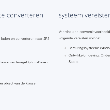
te converteren
systeem vereiste
Voordat u de conversievoorbeeld
volgende vereisten voldoet.
 laden en converteren naar JP2
Besturingssysteem: Window
e
Ontwikkelomgeving: Onders
Studio.
bklasse van ImageOptionsBase in
n object van de klasse