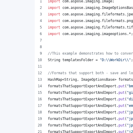
import
com
.
aspose
.
imaging
.
Image
;
import
com
.
aspose
.
imaging
.
ImageOptionsBas
import
com
.
aspose
.
imaging
.
fileformats
.
jpe
import
com
.
aspose
.
imaging
.
fileformats
.
png
import
com
.
aspose
.
imaging
.
fileformats
.
tif
import
com
.
aspose
.
imaging
.
imageoptions
.*;
//This example demonstrates how to conver
String
templatesFolder
 = 
"D:
\\
WorkDir
\\
"
;
//Formats that support both - save and lo
HashMap
<
String
, 
ImageOptionsBase
> 
formats
formatsThatSupportExportAndImport
.
put
(
"bm
formatsThatSupportExportAndImport
.
put
(
"gi
formatsThatSupportExportAndImport
.
put
(
"di
formatsThatSupportExportAndImport
.
put
(
"em
formatsThatSupportExportAndImport
.
put
(
"jp
formatsThatSupportExportAndImport
.
put
(
"jp
formatsThatSupportExportAndImport
.
put
(
"jp
formatsThatSupportExportAndImport
.
put
(
"j2