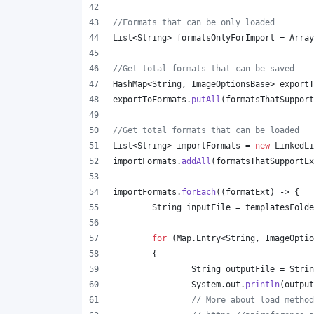
//Formats that can be only loaded
List
<
String
> 
formatsOnlyForImport
 = 
Array
//Get total formats that can be saved
HashMap
<
String
, 
ImageOptionsBase
> 
exportT
exportToFormats
.
putAll
(
formatsThatSupport
//Get total formats that can be loaded
List
<
String
> 
importFormats
 = 
new
LinkedLi
importFormats
.
addAll
(
formatsThatSupportEx
importFormats
.
forEach
((
formatExt
) -> {
String
inputFile
 = 
templatesFolde
for
 (
Map
.
Entry
<
String
, 
ImageOptio
	{
String
outputFile
 = 
Strin
System
.
out
.
println
(
output
// More about load method