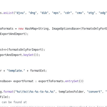
s
.
asList
(
"djvu"
, 
"dng"
, 
"dib"
, 
"eps"
, 
"cdr"
, 
"cmx"
, 
"otg"
, 
"odg"
oFormats
 = 
new
HashMap
<
String
, 
ImageOptionsBase
>(
formatsOnlyForE
ExportAndImport
);
st
<>(
formatsOnlyForImport
);
portAndImport
.
keySet
());
r
 + 
"template."
 + 
formatExt
;
nsBase
> 
exportFormat
 : 
exportToFormats
.
entrySet
())
g
.
format
(
"%s
\\
%s
\\
%s-%s-to-%s.%s"
, 
templatesFolder
, 
"convert"
, 
"
File
);
 can be found at