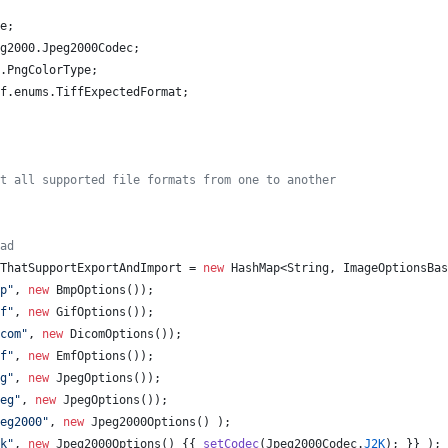
e
;
g2000
.
Jpeg2000Codec
;
.
PngColorType
;
f
.
enums
.
TiffExpectedFormat
;
t all supported file formats from one to another
ad
ThatSupportExportAndImport
 = 
new
HashMap
<
String
, 
ImageOptionsBas
p"
, 
new
BmpOptions
());
f"
, 
new
GifOptions
());
com"
, 
new
DicomOptions
());
f"
, 
new
EmfOptions
());
g"
, 
new
JpegOptions
());
eg"
, 
new
JpegOptions
());
eg2000"
, 
new
Jpeg2000Options
() );
k"
, 
new
Jpeg2000Options
() {{ 
setCodec
(
Jpeg2000Codec
.
J2K
); }} );