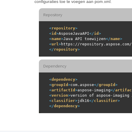
configuraties toe te voegen aan pom.xml.
Repository
<
repository
>
<
id
>
AsposeJavaAPI
</
id
>
<
name
>
Java API toewijzen
</
name
>
<
url
>
https://repository.aspose.com/
</
repository
>
Dependency
<
dependency
>
<
groupId
>
com.aspose
</
groupId
>
<
artifactId
>
aspose-imaging
</
artifac
<
version
>
version of aspose-imaging 
<
classifier
>
jdk16
</
classifier
>
</
dependency
>