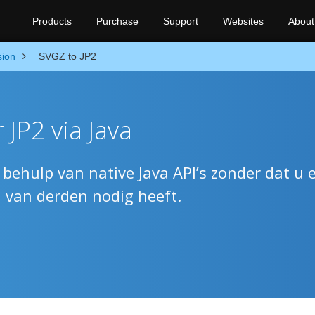
Products
Purchase
Support
Websites
About
sion
SVGZ to JP2
JP2 via Java
behulp van native Java API’s zonder dat u 
n van derden nodig heeft.