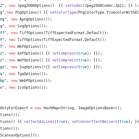
2"
, 
new
Jpeg2000Options
()  {{ 
setCodec
(
Jpeg2000Codec
.
Jp2
); }} );
g"
,
new
PngOptions
() {{ 
setColorType
(
PngColorType
.
TruecolorWithAl
ng"
, 
new
ApngOptions
());
g"
, 
new
SvgOptions
());
ff"
, 
new
TiffOptions
(
TiffExpectedFormat
.
Default
));
f"
, 
new
TiffOptions
(
TiffExpectedFormat
.
Default
));
f"
, 
new
WmfOptions
());
z"
, 
new
EmfOptions
() {{ 
setCompress
(
true
); }});
z"
, 
new
WmfOptions
() {{ 
setCompress
(
true
); }});
gz"
, 
new
SvgOptions
(){{ 
setCompress
(
true
); }});
a"
, 
new
TgaOptions
());
bp"
, 
new
WebPOptions
());
o"
, 
new
IcoOptions
());
OnlyForExport
 = 
new
HashMap
<
String
, 
ImageOptionsBase
>();
tions
());
tions
() {{ 
setTextAsLines
(
true
); 
setConvertTextBeziers
(
true
); }}
tions
());
5CanvasOptions
());