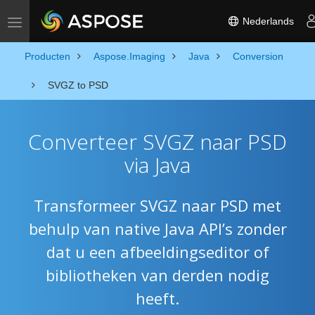
Nederlands
Toggle navigation
Producten
Aspose.Imaging
Java
Conversion
SVGZ to PSD
Converteer SVGZ naar PSD
via Java
Transformeer SVGZ naar PSD met
behulp van native Java API’s zonder
dat u een afbeeldingseditor of
bibliotheken van derden nodig
heeft.