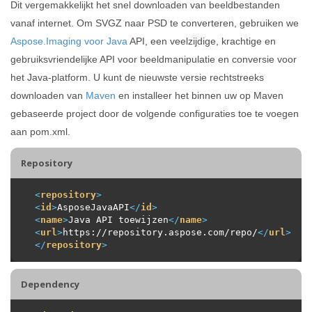
Dit vergemakkelijkt het snel downloaden van beeldbestanden
vanaf internet. Om SVGZ naar PSD te converteren, gebruiken we
Aspose.Imaging voor Java
API, een veelzijdige, krachtige en
gebruiksvriendelijke API voor beeldmanipulatie en conversie voor
het Java-platform. U kunt de nieuwste versie rechtstreeks
downloaden van
Maven
en installeer het binnen uw op Maven
gebaseerde project door de volgende configuraties toe te voegen
aan pom.xml.
Repository
<
repository
>
<
id
>
AsposeJavaAPI
</
id
>
<
name
>
Java API toewijzen
</
name
>
<
url
>
https://repository.aspose.com/repo/
</
url
>
</
repository
>
Dependency