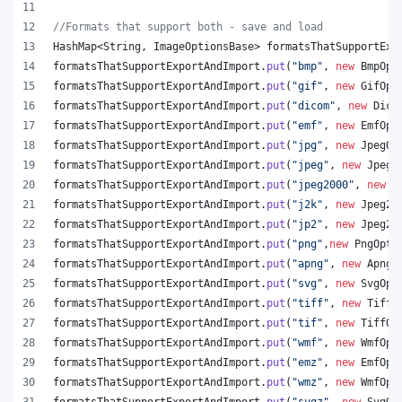
//Formats that support both - save and load
HashMap
<
String
, 
ImageOptionsBase
> 
formatsThatSupportExp
formatsThatSupportExportAndImport
.
put
(
"bmp"
, 
new
BmpOpt
formatsThatSupportExportAndImport
.
put
(
"gif"
, 
new
GifOpt
formatsThatSupportExportAndImport
.
put
(
"dicom"
, 
new
Dico
formatsThatSupportExportAndImport
.
put
(
"emf"
, 
new
EmfOpt
formatsThatSupportExportAndImport
.
put
(
"jpg"
, 
new
JpegOp
formatsThatSupportExportAndImport
.
put
(
"jpeg"
, 
new
JpegO
formatsThatSupportExportAndImport
.
put
(
"jpeg2000"
, 
new
J
formatsThatSupportExportAndImport
.
put
(
"j2k"
, 
new
Jpeg20
formatsThatSupportExportAndImport
.
put
(
"jp2"
, 
new
Jpeg20
formatsThatSupportExportAndImport
.
put
(
"png"
,
new
PngOpti
formatsThatSupportExportAndImport
.
put
(
"apng"
, 
new
ApngO
formatsThatSupportExportAndImport
.
put
(
"svg"
, 
new
SvgOpt
formatsThatSupportExportAndImport
.
put
(
"tiff"
, 
new
TiffO
formatsThatSupportExportAndImport
.
put
(
"tif"
, 
new
TiffOp
formatsThatSupportExportAndImport
.
put
(
"wmf"
, 
new
WmfOpt
formatsThatSupportExportAndImport
.
put
(
"emz"
, 
new
EmfOpt
formatsThatSupportExportAndImport
.
put
(
"wmz"
, 
new
WmfOpt
formatsThatSupportExportAndImport
.
put
(
"svgz"
, 
new
SvgOp