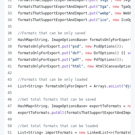
formatsThatSupportExportAndImport
.
put
(
"tga"
, 
new
TgaOpt
formatsThatSupportExportAndImport
.
put
(
"webp"
, 
new
WebPO
formatsThatSupportExportAndImport
.
put
(
"ico"
, 
new
IcoOpt
//Formats that can be only saved
HashMap
<
String
, 
ImageOptionsBase
> 
formatsOnlyForExport
 
formatsOnlyForExport
.
put
(
"psd"
, 
new
PsdOptions
());
formatsOnlyForExport
.
put
(
"dxf"
, 
new
DxfOptions
() {{ 
set
formatsOnlyForExport
.
put
(
"pdf"
, 
new
PdfOptions
());
formatsOnlyForExport
.
put
(
"html"
, 
new
Html5CanvasOptions
//Formats that can be only loaded
List
<
String
> 
formatsOnlyForImport
 = 
Arrays
.
asList
(
"djvu
//Get total formats that can be saved
HashMap
<
String
, 
ImageOptionsBase
> 
exportToFormats
 = 
new
exportToFormats
.
putAll
(
formatsThatSupportExportAndImpor
//Get total formats that can be loaded
List
<
String
> 
importFormats
 = 
new
LinkedList
<>(
formatsOn