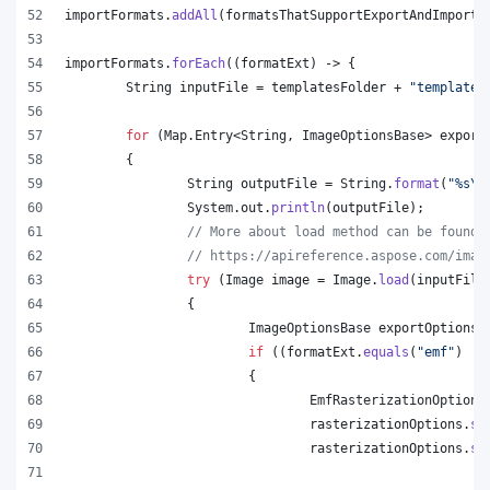
importFormats
.
addAll
(
formatsThatSupportExportAndImport
.
importFormats
.
forEach
((
formatExt
) -> {
String
inputFile
 = 
templatesFolder
 + 
"template.
for
 (
Map
.
Entry
<
String
, 
ImageOptionsBase
> 
export
	{
String
outputFile
 = 
String
.
format
(
"%s
\\
System
.
out
.
println
(
outputFile
);
// More about load method can be found 
// https://apireference.aspose.com/imag
try
 (
Image
image
 = 
Image
.
load
(
inputFile
		{
ImageOptionsBase
exportOptions
 
if
 ((
formatExt
.
equals
(
"emf"
) ||
			{
EmfRasterizationOptions
rasterizationOptions
.
se
rasterizationOptions
.
se