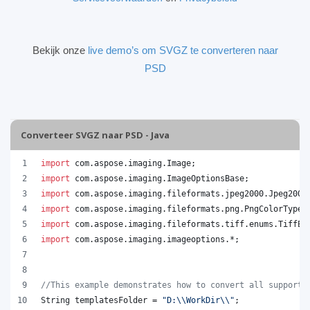
Bekijk onze
live demo’s om SVGZ te converteren naar
PSD
Converteer SVGZ naar PSD - Java
import
com
.
aspose
.
imaging
.
Image
;
import
com
.
aspose
.
imaging
.
ImageOptionsBase
;
import
com
.
aspose
.
imaging
.
fileformats
.
jpeg2000
.
Jpeg2000
import
com
.
aspose
.
imaging
.
fileformats
.
png
.
PngColorType
;
import
com
.
aspose
.
imaging
.
fileformats
.
tiff
.
enums
.
TiffEx
import
com
.
aspose
.
imaging
.
imageoptions
.*;
//This example demonstrates how to convert all supporte
String
templatesFolder
 = 
"D:
\\
WorkDir
\\
"
;