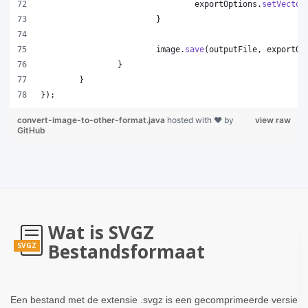
exportOptions
.
setVector
			}
image
.
save
(
outputFile
, 
exportOp
		}
	}
});
convert-image-to-other-format.java
hosted with ❤ by
view raw
GitHub
Wat is SVGZ
Bestandsformaat
SVGZ
Een bestand met de extensie .svgz is een gecomprimeerde versie