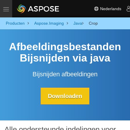
Nederlands
Toggle navigation
Producten
Aspose.Imaging
Java
Crop
Afbeeldingsbestanden
Bijsnijden via java
Bijsnijden afbeeldingen
Downloaden
Alle ondersteunde indelingen voor