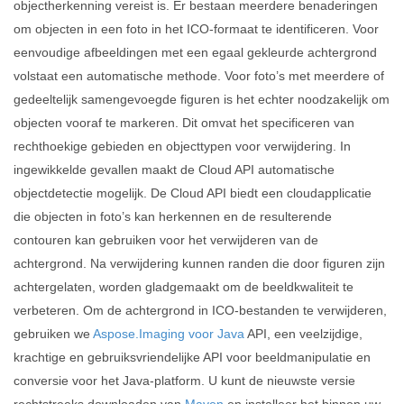
objectherkenning vereist is. Er bestaan ​​meerdere benaderingen
om objecten in een foto in het ICO-formaat te identificeren. Voor
eenvoudige afbeeldingen met een egaal gekleurde achtergrond
volstaat een automatische methode. Voor foto’s met meerdere of
gedeeltelijk samengevoegde figuren is het echter noodzakelijk om
objecten vooraf te markeren. Dit omvat het specificeren van
rechthoekige gebieden en objecttypen voor verwijdering. In
ingewikkelde gevallen maakt de Cloud API automatische
objectdetectie mogelijk. De Cloud API biedt een cloudapplicatie
die objecten in foto’s kan herkennen en de resulterende
contouren kan gebruiken voor het verwijderen van de
achtergrond. Na verwijdering kunnen randen die door figuren zijn
achtergelaten, worden gladgemaakt om de beeldkwaliteit te
verbeteren. Om de achtergrond in ICO-bestanden te verwijderen,
gebruiken we
Aspose.Imaging voor Java
API, een veelzijdige,
krachtige en gebruiksvriendelijke API voor beeldmanipulatie en
conversie voor het Java-platform. U kunt de nieuwste versie
rechtstreeks downloaden van
Maven
en installeer het binnen uw