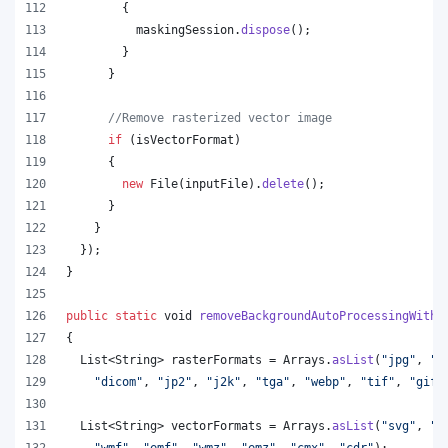
        {
maskingSession
.
dispose
();
        }
      }
//Remove rasterized vector image
if
 (
isVectorFormat
)
      {
new
File
(
inputFile
).
delete
();
      }
    }
  });
}
public
static
void
removeBackgroundAutoProcessingWithA
{
List
<
String
> 
rasterFormats
 = 
Arrays
.
asList
(
"jpg"
, 
"p
"dicom"
, 
"jp2"
, 
"j2k"
, 
"tga"
, 
"webp"
, 
"tif"
, 
"gif"
List
<
String
> 
vectorFormats
 = 
Arrays
.
asList
(
"svg"
, 
"o
"wmf"
, 
"emf"
, 
"wmz"
, 
"emz"
, 
"cmx"
, 
"cdr"
);