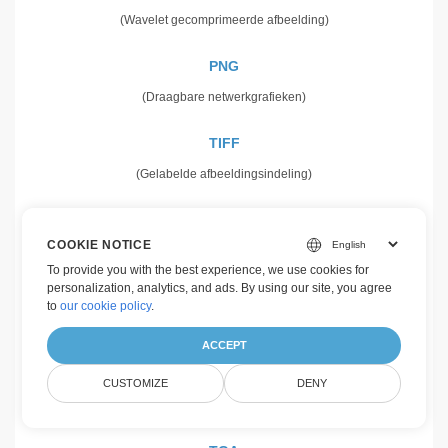
(Wavelet gecomprimeerde afbeelding)
PNG
(Draagbare netwerkgrafieken)
TIFF
(Gelabelde afbeeldingsindeling)
WEBP
COOKIE NOTICE
(Rasterwebafbeelding)
To provide you with the best experience, we use cookies for
personalization, analytics, and ads. By using our site, you agree
WMF
to
our cookie policy
.
(Microsoft Windows-metabestand)
ACCEPT
WMZ
CUSTOMIZE
DENY
(Gecomprimeerde Windows Media Player-skin)