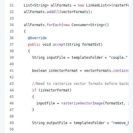
List
<
String
> 
allFormats
 = 
new
LinkedList
<>(
rasterFor
allFormats
.
addAll
(
vectorFormats
);
allFormats
.
forEach
(
new
Consumer
<
String
>()
  {
@
Override
public
void
accept
(
String
formatExt
)
    {
String
inputFile
 = 
templatesFolder
 + 
"couple."
 +
boolean
isVectorFormat
 = 
vectorFormats
.
contains
(
//Need to rasterize vector formats before backgr
if
 (
isVectorFormat
)
      {
inputFile
 = 
rasterizeVectorImage
(
formatExt
, 
in
      }
String
outputFile
 = 
templatesFolder
 + 
"remove_ba