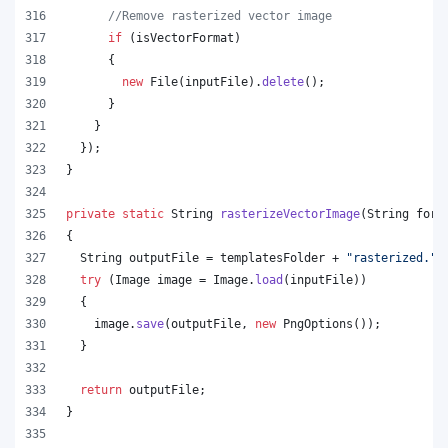
//Remove rasterized vector image
if
 (
isVectorFormat
)
      {
new
File
(
inputFile
).
delete
();
      }
    }
  });
}
private
static
String
rasterizeVectorImage
(
String
form
{
String
outputFile
 = 
templatesFolder
 + 
"rasterized."
+
try
 (
Image
image
 = 
Image
.
load
(
inputFile
))
  {
image
.
save
(
outputFile
, 
new
PngOptions
());
  }
return
outputFile
;
}