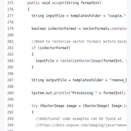
public
void
accept
(
String
formatExt
)
    {
String
inputFile
 = 
templatesFolder
 + 
"couple."
 +
boolean
isVectorFormat
 = 
vectorFormats
.
contains
(
//Need to rasterize vector formats before backgr
if
 (
isVectorFormat
)
      {
inputFile
 = 
rasterizeVectorImage
(
formatExt
, 
in
      }
String
outputFile
 = 
templatesFolder
 + 
"remove_ba
System
.
out
.
println
(
"Processing "
 + 
formatExt
);
try
 (
RasterImage
image
 = (
RasterImage
) 
Image
.
loa
      {
//Additional code examples can be found at
//https://docs.aspose.com/imaging/java/remove-