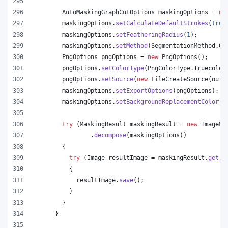
AutoMaskingGraphCutOptions
maskingOptions
 = 
ne
maskingOptions
.
setCalculateDefaultStrokes
(
true
maskingOptions
.
setFeatheringRadius
(
1
);
maskingOptions
.
setMethod
(
SegmentationMethod
.
Gr
PngOptions
pngOptions
 = 
new
PngOptions
();
pngOptions
.
setColorType
(
PngColorType
.
Truecolor
pngOptions
.
setSource
(
new
FileCreateSource
(
outp
maskingOptions
.
setExportOptions
(
pngOptions
);
maskingOptions
.
setBackgroundReplacementColor
(
C
try
 (
MaskingResult
maskingResult
 = 
new
ImageMa
                .
decompose
(
maskingOptions
))
        {
try
 (
Image
resultImage
 = 
maskingResult
.
get_I
          {
resultImage
.
save
();
          }
        }
      }