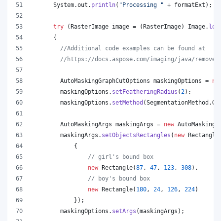
System
.
out
.
println
(
"Processing "
 + 
formatExt
);
try
 (
RasterImage
image
 = (
RasterImage
) 
Image
.
loa
      {
//Additional code examples can be found at
//https://docs.aspose.com/imaging/java/remove-
AutoMaskingGraphCutOptions
maskingOptions
 = 
ne
maskingOptions
.
setFeatheringRadius
(
2
);
maskingOptions
.
setMethod
(
SegmentationMethod
.
Gr
AutoMaskingArgs
maskingArgs
 = 
new
AutoMaskingA
maskingArgs
.
setObjectsRectangles
(
new
Rectangle
            {
// girl's bound box
new
Rectangle
(
87
, 
47
, 
123
, 
308
),
// boy's bound box
new
Rectangle
(
180
, 
24
, 
126
, 
224
)
            });
maskingOptions
.
setArgs
(
maskingArgs
);