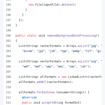
new
File
(
inputFile
).
delete
();
      }
    }
  });
}
public
static
void
removeBackgroundAutoProcessing
()
{
List
<
String
> 
rasterFormats
 = 
Arrays
.
asList
(
"jpg"
, 
"p
"dicom"
, 
"jp2"
, 
"j2k"
, 
"tga"
, 
"webp"
, 
"tif"
, 
"gif"
List
<
String
> 
vectorFormats
 = 
Arrays
.
asList
(
"svg"
, 
"o
"wmf"
, 
"emf"
, 
"wmz"
, 
"emz"
, 
"cmx"
, 
"cdr"
);
List
<
String
> 
allFormats
 = 
new
LinkedList
<>(
rasterFor
allFormats
.
addAll
(
vectorFormats
);
allFormats
.
forEach
(
new
Consumer
<
String
>() {
@
Override
public
void
accept
(
String
formatExt
)