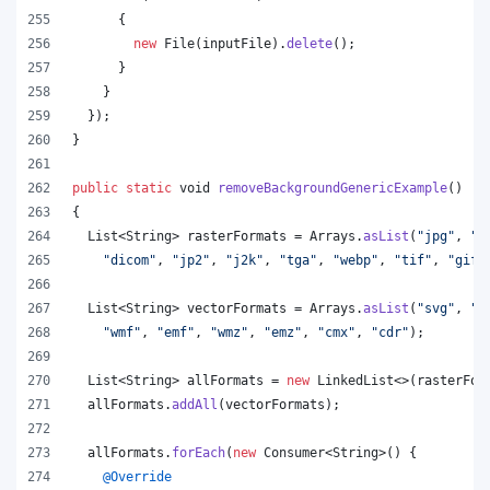
      {
new
File
(
inputFile
).
delete
();
      }
    }
  });
}
public
static
void
removeBackgroundGenericExample
()
{
List
<
String
> 
rasterFormats
 = 
Arrays
.
asList
(
"jpg"
, 
"p
"dicom"
, 
"jp2"
, 
"j2k"
, 
"tga"
, 
"webp"
, 
"tif"
, 
"gif"
List
<
String
> 
vectorFormats
 = 
Arrays
.
asList
(
"svg"
, 
"o
"wmf"
, 
"emf"
, 
"wmz"
, 
"emz"
, 
"cmx"
, 
"cdr"
);
List
<
String
> 
allFormats
 = 
new
LinkedList
<>(
rasterFor
allFormats
.
addAll
(
vectorFormats
);
allFormats
.
forEach
(
new
Consumer
<
String
>() {
@
Override