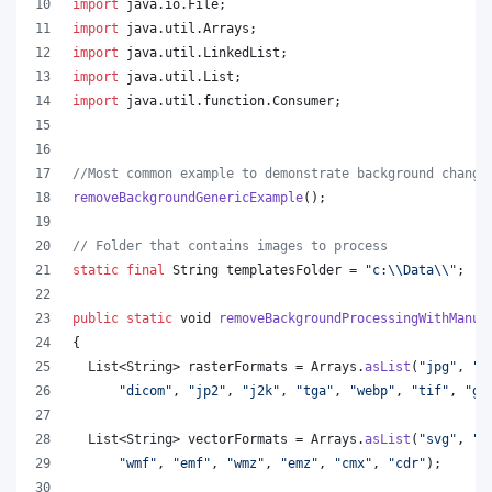
import
java
.
io
.
File
;
import
java
.
util
.
Arrays
;
import
java
.
util
.
LinkedList
;
import
java
.
util
.
List
;
import
java
.
util
.
function
.
Consumer
;
//Most common example to demonstrate background change
removeBackgroundGenericExample
();
// Folder that contains images to process
static
final
String
templatesFolder
 = 
"c:
\\
Data
\\
"
;
public
static
void
removeBackgroundProcessingWithManua
{
List
<
String
> 
rasterFormats
 = 
Arrays
.
asList
(
"jpg"
, 
"p
"dicom"
, 
"jp2"
, 
"j2k"
, 
"tga"
, 
"webp"
, 
"tif"
, 
"gi
List
<
String
> 
vectorFormats
 = 
Arrays
.
asList
(
"svg"
, 
"o
"wmf"
, 
"emf"
, 
"wmz"
, 
"emz"
, 
"cmx"
, 
"cdr"
);