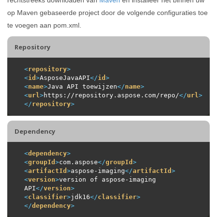
op Maven gebaseerde project door de volgende configuraties toe
te voegen aan pom.xml.
Repository
<
repository
>
<
id
>
AsposeJavaAPI
</
id
>
<
name
>
Java API toewijzen
</
name
>
<
url
>
https://repository.aspose.com/repo/
</
url
>
</
repository
>
Dependency
<
dependency
>
<
groupId
>
com.aspose
</
groupId
>
<
artifactId
>
aspose-imaging
</
artifactId
>
<
version
>
version of aspose-imaging 
API
</
version
>
<
classifier
>
jdk16
</
classifier
>
</
dependency
>