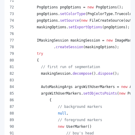
PngOptions
pngOptions
 = 
new
PngOptions
();
pngOptions
.
setColorType
(
PngColorType
.
Truecolor
pngOptions
.
setSource
(
new
FileCreateSource
(
outp
maskingOptions
.
setExportOptions
(
pngOptions
);
IMaskingSession
maskingSession
 = 
new
ImageMask
                .
createSession
(
maskingOptions
);
try
        {
// first run of segmentation
maskingSession
.
decompose
().
dispose
();
AutoMaskingArgs
argsWithUserMarkers
 = 
new
Au
argsWithUserMarkers
.
setObjectsPoints
(
new
Poi
              {
// background markers
null
,
// foreground markers
new
UserMarker
()
// boy's head