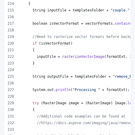
    {
String
inputFile
 = 
templatesFolder
 + 
"couple."
 +
boolean
isVectorFormat
 = 
vectorFormats
.
contains
(
//Need to rasterize vector formats before backgr
if
 (
isVectorFormat
)
      {
inputFile
 = 
rasterizeVectorImage
(
formatExt
, 
in
      }
String
outputFile
 = 
templatesFolder
 + 
"remove_ba
System
.
out
.
println
(
"Processing "
 + 
formatExt
);
try
 (
RasterImage
image
 = (
RasterImage
) 
Image
.
loa
      {
//Additional code examples can be found at
//https://docs.aspose.com/imaging/java/remove-