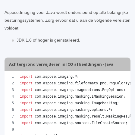
Aspose.Imaging voor Java wordt ondersteund op alle belangrijke
besturingssystemen. Zorg ervoor dat u aan de volgende vereisten
voldoet.
JDK 1.6 of hoger is geïnstalleerd.
Achtergrond verwijderen in ICO afbeeldingen - Java
import
com
.
aspose
.
imaging
.*;
import
com
.
aspose
.
imaging
.
fileformats
.
png
.
PngColorType
import
com
.
aspose
.
imaging
.
imageoptions
.
PngOptions
;
import
com
.
aspose
.
imaging
.
masking
.
IMaskingSession
;
import
com
.
aspose
.
imaging
.
masking
.
ImageMasking
;
import
com
.
aspose
.
imaging
.
masking
.
options
.*;
import
com
.
aspose
.
imaging
.
masking
.
result
.
MaskingResult
import
com
.
aspose
.
imaging
.
sources
.
FileCreateSource
;