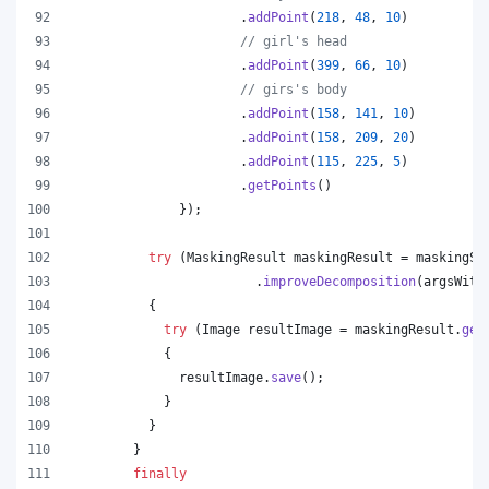
                      .
addPoint
(
218
, 
48
, 
10
)
// girl's head
                      .
addPoint
(
399
, 
66
, 
10
)
// girs's body
                      .
addPoint
(
158
, 
141
, 
10
)
                      .
addPoint
(
158
, 
209
, 
20
)
                      .
addPoint
(
115
, 
225
, 
5
)
                      .
getPoints
()
              });
try
 (
MaskingResult
maskingResult
 = 
maskingSe
                        .
improveDecomposition
(
argsWith
          {
try
 (
Image
resultImage
 = 
maskingResult
.
get
            {
resultImage
.
save
();
            }
          }
        }
finally