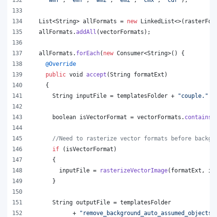
List
<
String
> 
allFormats
 = 
new
LinkedList
<>(
rasterFor
allFormats
.
addAll
(
vectorFormats
);
allFormats
.
forEach
(
new
Consumer
<
String
>() {
@
Override
public
void
accept
(
String
formatExt
)
    {
String
inputFile
 = 
templatesFolder
 + 
"couple."
 +
boolean
isVectorFormat
 = 
vectorFormats
.
contains
(
//Need to rasterize vector formats before backgr
if
 (
isVectorFormat
)
      {
inputFile
 = 
rasterizeVectorImage
(
formatExt
, 
in
      }
String
outputFile
 = 
templatesFolder
            + 
"remove_background_auto_assumed_objects.