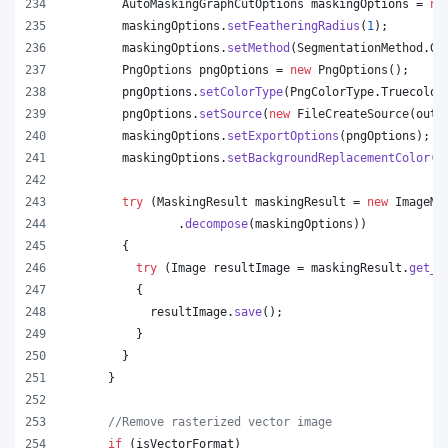
AutoMaskingGraphCutOptions
maskingOptions
 = 
ne
maskingOptions
.
setFeatheringRadius
(
1
);
maskingOptions
.
setMethod
(
SegmentationMethod
.
Gr
PngOptions
pngOptions
 = 
new
PngOptions
();
pngOptions
.
setColorType
(
PngColorType
.
Truecolor
pngOptions
.
setSource
(
new
FileCreateSource
(
outp
maskingOptions
.
setExportOptions
(
pngOptions
);
maskingOptions
.
setBackgroundReplacementColor
(
C
try
 (
MaskingResult
maskingResult
 = 
new
ImageMa
                .
decompose
(
maskingOptions
))
        {
try
 (
Image
resultImage
 = 
maskingResult
.
get_I
          {
resultImage
.
save
();
          }
        }
      }
//Remove rasterized vector image
if
 (
isVectorFormat
)