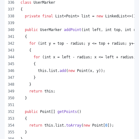
class
UserMarker
{
private
final
List
<
Point
> 
list
 = 
new
LinkedList
<>();
public
UserMarker
addPoint
(
int
left
, 
int
top
, 
int
ra
  {
for
 (
int
y
 = 
top
 - 
radius
; 
y
 <= 
top
 + 
radius
; 
y
++)
    {
for
 (
int
x
 = 
left
 - 
radius
; 
x
 <= 
left
 + 
radius
; 
      {
this
.
list
.
add
(
new
Point
(
x
, 
y
));
      }
    }
return
this
;
  }
public
Point
[] 
getPoints
()
  {
return
this
.
list
.
toArray
(
new
Point
[
0
]);
  }
}