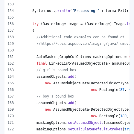
System
.
out
.
println
(
"Processing "
 + 
formatExt
);
try
 (
RasterImage
image
 = (
RasterImage
) 
Image
.
loa
      {
//Additional code examples can be found at
//https://docs.aspose.com/imaging/java/remove-
AutoMaskingGraphCutOptions
maskingOptions
 = 
ne
final
LinkedList
<
AssumedObjectData
> 
assumedObj
// girl's bound box
assumedObjects
.
add
(
new
AssumedObjectData
(
DetectedObjectType
.
H
new
Rectangle
(
87
, 
47
// boy's bound box
assumedObjects
.
add
(
new
AssumedObjectData
(
DetectedObjectType
.
H
new
Rectangle
(
180
, 
2
maskingOptions
.
setAssumedObjects
(
assumedObject
maskingOptions
.
setCalculateDefaultStrokes
(
true