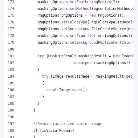
maskingOptions
.
setFeatheringRadius
(
1
);
maskingOptions
.
setMethod
(
SegmentationMethod
.
Gr
PngOptions
pngOptions
 = 
new
PngOptions
();
pngOptions
.
setColorType
(
PngColorType
.
Truecolor
pngOptions
.
setSource
(
new
FileCreateSource
(
outp
maskingOptions
.
setExportOptions
(
pngOptions
);
maskingOptions
.
setBackgroundReplacementColor
(
C
try
 (
MaskingResult
maskingResult
 = 
new
ImageMa
                        .
decompose
(
maskingOptions
))
        {
try
 (
Image
resultImage
 = 
maskingResult
.
get_I
          {
resultImage
.
save
();
          }
        }
      }
//Remove rasterized vector image
if
 (
isVectorFormat
)
      {