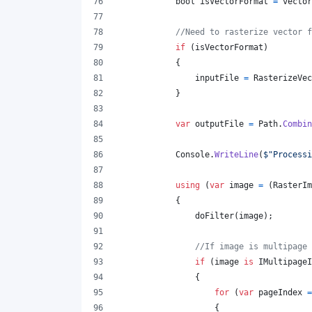
bool
isVectorFormat
=
vector
//Need to rasterize vector f
if
(
isVectorFormat
)
{
inputFile
=
RasterizeVec
}
var
outputFile
=
Path
.
Combin
Console
.
WriteLine
(
$
"Processi
using
(
var
image
=
(
RasterIm
{
doFilter
(
image
)
;
//If image is multipage 
if
(
image
is
IMultipageI
{
for
(
var
pageIndex
=
{