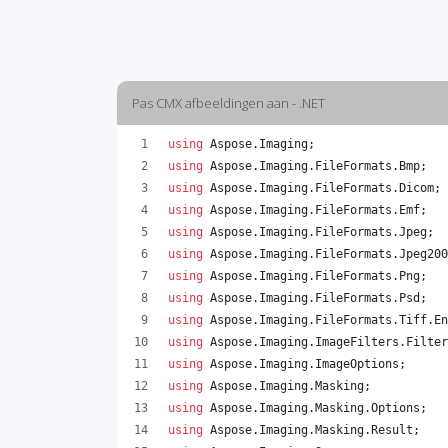
Pas CMX afbeeldingen aan - .NET
using
Aspose
.
Imaging
;
using
Aspose
.
Imaging
.
FileFormats
.
Bmp
;
using
Aspose
.
Imaging
.
FileFormats
.
Dicom
;
using
Aspose
.
Imaging
.
FileFormats
.
Emf
;
using
Aspose
.
Imaging
.
FileFormats
.
Jpeg
;
using
Aspose
.
Imaging
.
FileFormats
.
Jpeg200
using
Aspose
.
Imaging
.
FileFormats
.
Png
;
using
Aspose
.
Imaging
.
FileFormats
.
Psd
;
using
Aspose
.
Imaging
.
FileFormats
.
Tiff
.
En
using
Aspose
.
Imaging
.
ImageFilters
.
Filter
using
Aspose
.
Imaging
.
ImageOptions
;
using
Aspose
.
Imaging
.
Masking
;
using
Aspose
.
Imaging
.
Masking
.
Options
;
using
Aspose
.
Imaging
.
Masking
.
Result
;