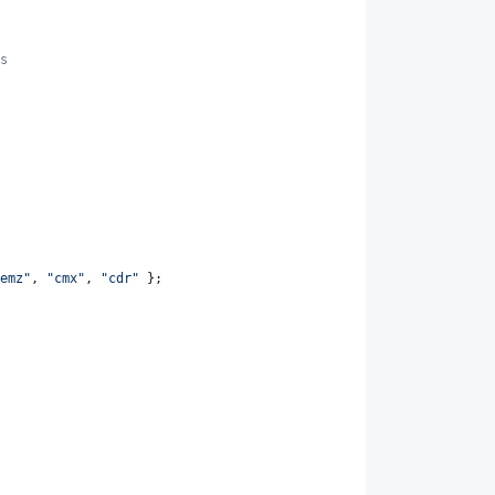
s
emz"
,
"cmx"
,
"cdr"
}
;