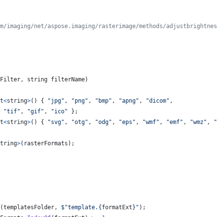
m/imaging/net/aspose.imaging/rasterimage/methods/adjustbrightnes
Filter
,
string
filterName
)
t
<
string
>
(
)
{
"jpg"
,
"png"
,
"bmp"
,
"apng"
,
"dicom"
,
"tif"
,
"gif"
,
"ico"
}
;
t
<
string
>
(
)
{
"svg"
,
"otg"
,
"odg"
,
"eps"
,
"wmf"
,
"emf"
,
"wmz"
,
"
tring
>
(
rasterFormats
)
;
(
templatesFolder
,
$
"template.
{
formatExt
}
"
)
;