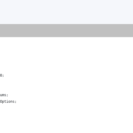
0
;
ums
;
Options
;