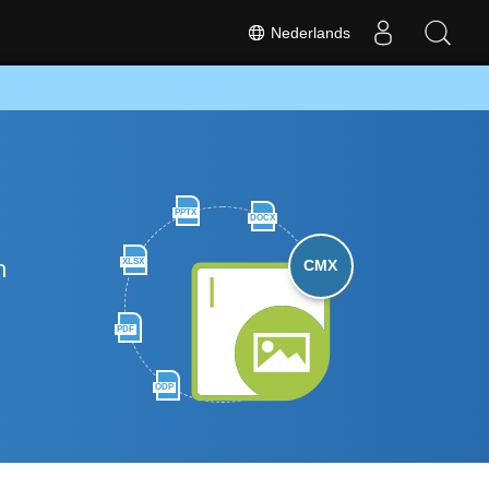
Nederlands
PPTX
DOCX
n
XLSX
CMX
PDF
ODP