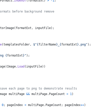
Formats
.
IndexOf
(
formatExt
)
>
-
1
;
ormats before background remove
torImage
(
formatExt
,
inputFile
)
;
e
(
templatesFolder
,
$
"
{
filterName
}
_
{
formatExt
}
.png"
)
;
ng 
{
formatExt
}
"
)
;
age
)
Image
.
Load
(
inputFile
)
)
save each page to png to demonstrate results
mage
multiPage
&&
multiPage
.
PageCount
>
1
)
0
;
pageIndex
<
multiPage
.
PageCount
;
pageIndex
++
)