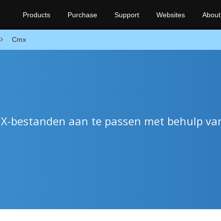
Products
Purchase
Support
Websites
About
Cmx
X-bestanden aan te passen met behulp va