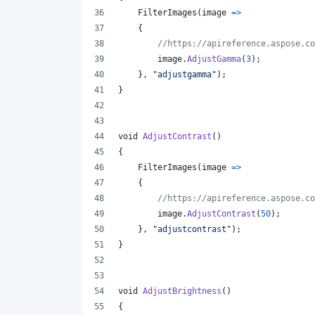
FilterImages
(
image 
=>
{
//https://apireference.aspose.co
image
.
AdjustGamma
(
3
)
;
}
,
"adjustgamma"
)
;
}
void
AdjustContrast
(
)
{
FilterImages
(
image 
=>
{
//https://apireference.aspose.co
image
.
AdjustContrast
(
50
)
;
}
,
"adjustcontrast"
)
;
}
void
AdjustBrightness
(
)
{