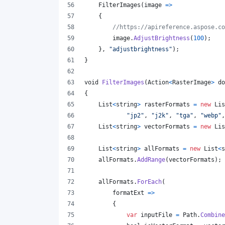
FilterImages
(
image 
=>
{
//https://apireference.aspose.co
image
.
AdjustBrightness
(
100
)
;
}
,
"adjustbrightness"
)
;
}
void
FilterImages
(
Action
<
RasterImage
>
do
{
List
<
string
>
rasterFormats
=
new
Lis
"jp2"
,
"j2k"
,
"tga"
,
"webp"
,
List
<
string
>
vectorFormats
=
new
Lis
List
<
string
>
allFormats
=
new
List
<
s
allFormats
.
AddRange
(
vectorFormats
)
;
allFormats
.
ForEach
(
        formatExt 
=>
{
var
inputFile
=
Path
.
Combine