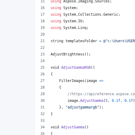
using
Aspose
.
Imaging
.
Sources
;
using
System
;
using
System
.
Collections
.
Generic
;
using
System
.
IO
;
using
System
.
Linq
;
string
templatesFolder
=
@"c:\Users\USE
AdjustBrightness
(
)
;
void
AdjustGammaRGB
(
)
{
FilterImages
(
image 
=>
{
//https://apireference.aspose.co
image
.
AdjustGamma
(
5
,
0.1f
,
0.1f
)
}
,
"adjustgammargb"
)
;
}
void
AdjustGamma
(
)
{