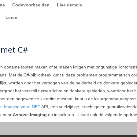
ina
Codevoorbeelden
Live demo's
Leren
 met C#
en opname fouten maken of te maken krijgen met ongunstige lichtomstan
kans. Met de C#-bibliotheek kunt u deze problemen programmatisch corr
lijkt, worden door het verhogen van de helderheid de donkere gebieden
rgroot het verschil tussen lichte en donkere gebieden, waardoor het h
door een ongewenste kleurtint ontstaat, kunt u de kleurgamma-aanpass
e.Imaging voor .NET
API, een veelzijdige, krachtige en gebruiksvriend
k naar
Aspose.Imaging
en installeren. U kunt ook de volgende opdra