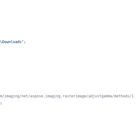
R\Downloads"
;
m/imaging/net/aspose.imaging.rasterimage/adjustgamma/methods/1
;