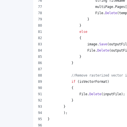
string
fileName
multiPage
.
Pages
[
File
.
Delete
(
temp
}
}
else
{
image
.
Save
(
outputFil
File
.
Delete
(
outputFi
}
}
//Remove rasterized vector i
if
(
isVectorFormat
)
{
File
.
Delete
(
inputFile
)
;
}
}
)
;
}