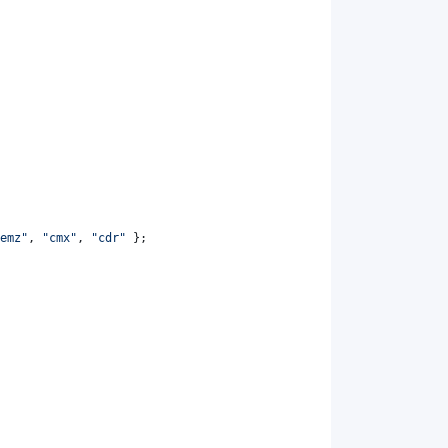
emz"
,
"cmx"
,
"cdr"
}
;