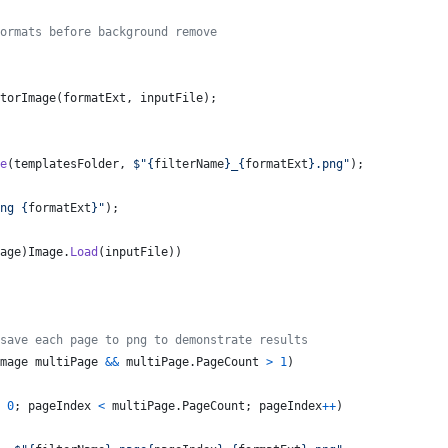
ormats before background remove
torImage
(
formatExt
,
inputFile
)
;
e
(
templatesFolder
,
$
"
{
filterName
}
_
{
formatExt
}
.png"
)
;
ng 
{
formatExt
}
"
)
;
age
)
Image
.
Load
(
inputFile
)
)
save each page to png to demonstrate results
mage
multiPage
&&
multiPage
.
PageCount
>
1
)
0
;
pageIndex
<
multiPage
.
PageCount
;
pageIndex
++
)