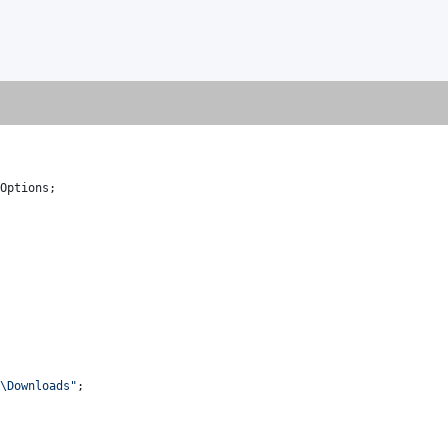
Options
;
R\Downloads"
;