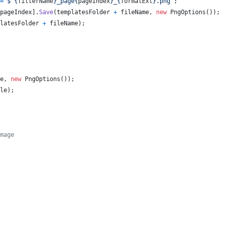
=
$
"
{
filterName
}
_page
{
pageIndex
}
_
{
formatExt
}
.png"
;
pageIndex
]
.
Save
(
templatesFolder
+
fileName
,
new
PngOptions
(
)
)
;
latesFolder
+
fileName
)
;
e
,
new
PngOptions
(
)
)
;
le
)
;
mage