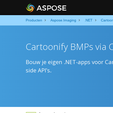
Producten
Aspose.Imaging
.NET
Cartoon
Cartoonify BMPs via 
Bouw je eigen .NET-apps voor Ca
side API’s.