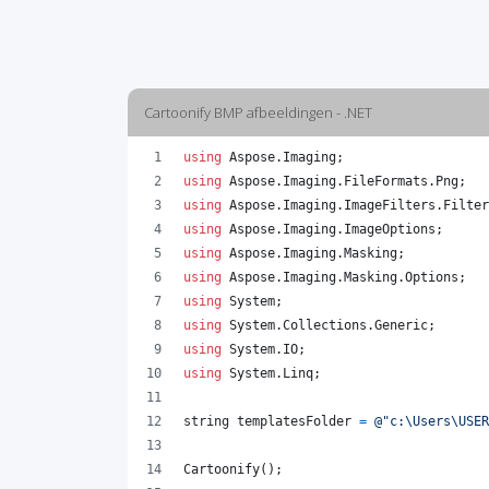
Cartoonify BMP afbeeldingen - .NET
using
Aspose
.
Imaging
;
using
Aspose
.
Imaging
.
FileFormats
.
Png
;
using
Aspose
.
Imaging
.
ImageFilters
.
Filter
using
Aspose
.
Imaging
.
ImageOptions
;
using
Aspose
.
Imaging
.
Masking
;
using
Aspose
.
Imaging
.
Masking
.
Options
;
using
System
;
using
System
.
Collections
.
Generic
;
using
System
.
IO
;
using
System
.
Linq
;
string
templatesFolder
=
@"c:\Users\USE
Cartoonify
(
)
;