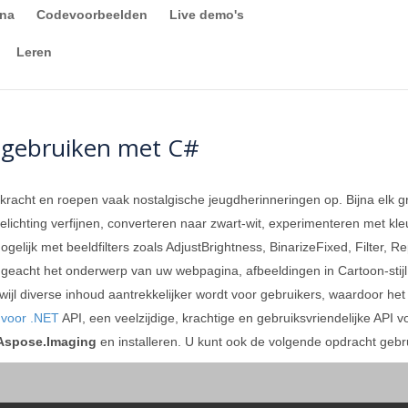
ina
Codevoorbeelden
Live demo's
Leren
 gebruiken met C#
racht en roepen vaak nostalgische jeugdherinneringen op. Bijna elk gra
belichting verfijnen, converteren naar zwart-wit, experimenteren met k
elijk met beeldfilters zoals AdjustBrightness, BinarizeFixed, Filter, 
geacht het onderwerp van uw webpagina, afbeeldingen in Cartoon-stijl z
terwijl diverse inhoud aantrekkelijker wordt voor gebruikers, waardoor 
 voor .NET
API, een veelzijdige, krachtige en gebruiksvriendelijke API 
Aspose.Imaging
en installeren. U kunt ook de volgende opdracht geb