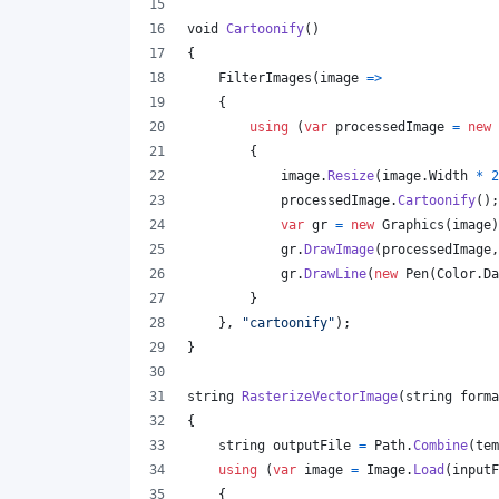
void
Cartoonify
(
)
{
FilterImages
(
image 
=>
{
using
(
var
processedImage
=
new
{
image
.
Resize
(
image
.
Width
*
2
processedImage
.
Cartoonify
(
)
;
var
gr
=
new
Graphics
(
image
)
gr
.
DrawImage
(
processedImage
,
gr
.
DrawLine
(
new
Pen
(
Color
.
Da
}
}
,
"cartoonify"
)
;
}
string
RasterizeVectorImage
(
string
forma
{
string
outputFile
=
Path
.
Combine
(
tem
using
(
var
image
=
Image
.
Load
(
inputF
{