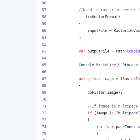
//Need to rasterize vector f
if
(
isVectorFormat
)
{
inputFile
=
RasterizeVec
}
var
outputFile
=
Path
.
Combin
Console
.
WriteLine
(
$
"Processi
using
(
var
image
=
(
RasterIm
{
doFilter
(
image
)
;
//If image is multipage 
if
(
image
is
IMultipageI
{
for
(
var
pageIndex
=
{