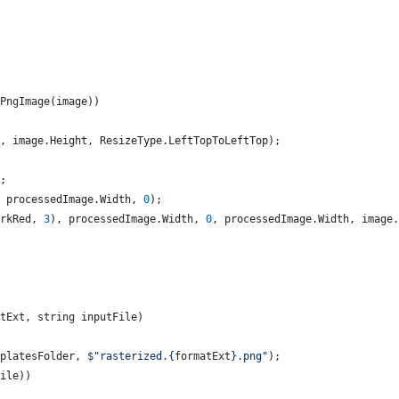
PngImage
(
image
)
)
,
image
.
Height
,
ResizeType
.
LeftTopToLeftTop
)
;
;
processedImage
.
Width
,
0
)
;
rkRed
,
3
)
,
processedImage
.
Width
,
0
,
processedImage
.
Width
,
image
.
tExt
,
string
inputFile
)
platesFolder
,
$
"rasterized.
{
formatExt
}
.png"
)
;
ile
)
)