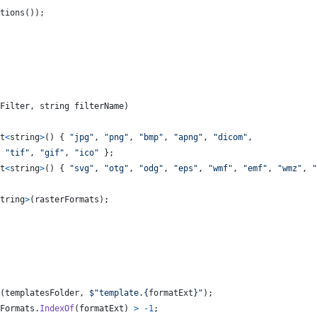
tions
(
)
)
;
Filter
,
string
filterName
)
t
<
string
>
(
)
{
"jpg"
,
"png"
,
"bmp"
,
"apng"
,
"dicom"
,
"tif"
,
"gif"
,
"ico"
}
;
t
<
string
>
(
)
{
"svg"
,
"otg"
,
"odg"
,
"eps"
,
"wmf"
,
"emf"
,
"wmz"
,
"
tring
>
(
rasterFormats
)
;
(
templatesFolder
,
$
"template.
{
formatExt
}
"
)
;
Formats
.
IndexOf
(
formatExt
)
>
-
1
;