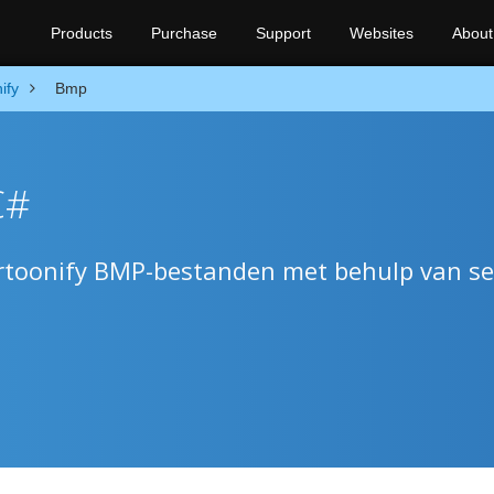
Products
Purchase
Support
Websites
About
ify
Bmp
C#
rtoonify BMP-bestanden met behulp van se