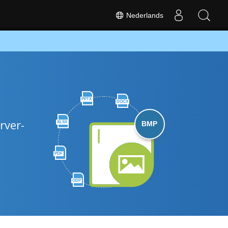
Nederlands
PPTX
DOCX
rver-
XLSX
BMP
PDF
ODP