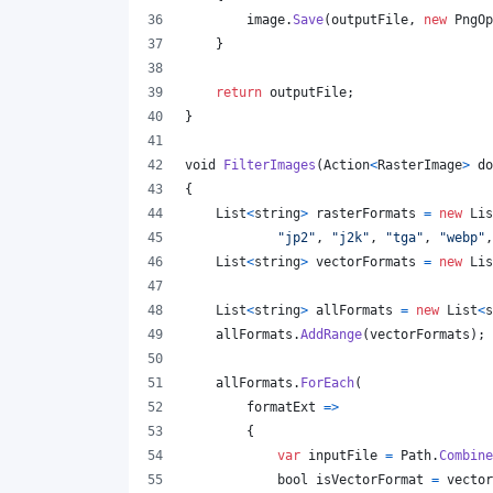
image
.
Save
(
outputFile
,
new
PngOp
}
return
outputFile
;
}
void
FilterImages
(
Action
<
RasterImage
>
do
{
List
<
string
>
rasterFormats
=
new
Lis
"jp2"
,
"j2k"
,
"tga"
,
"webp"
,
List
<
string
>
vectorFormats
=
new
Lis
List
<
string
>
allFormats
=
new
List
<
s
allFormats
.
AddRange
(
vectorFormats
)
;
allFormats
.
ForEach
(
        formatExt 
=>
{
var
inputFile
=
Path
.
Combine
bool
isVectorFormat
=
vector