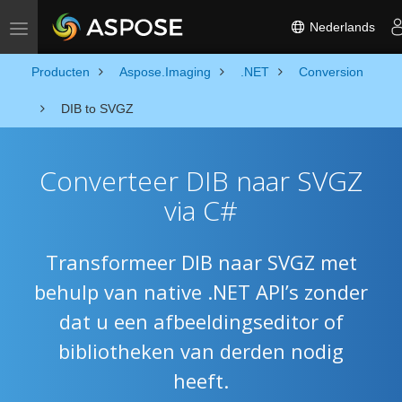
Nederlands
Toggle navigation
Producten
Aspose.Imaging
.NET
Conversion
DIB to SVGZ
Converteer DIB naar SVGZ
via C#
Transformeer DIB naar SVGZ met
behulp van native .NET API’s zonder
dat u een afbeeldingseditor of
bibliotheken van derden nodig
heeft.