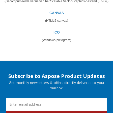
(Gecomprimeerde versie van het Scalable Vector Graphics-bestand (.SVG).)
CANVAS
(HTML5-canvas)
ICO
(Windows-pictogram)
Subscribe to Aspose Product Updates
Get monthly newsletters & offers directly delivered to your
mailbox.