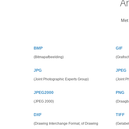
A
Met 
BMP
GIF
(Bitmapafbeelding)
(Grafisc
JPG
JPEG
(Joint Photographic Experts Group)
(Joint P
JPEG2000
PNG
(JPEG 2000)
(Draagb
DXF
TIFF
(Drawing Interchange Format, of Drawing
(Gelabel