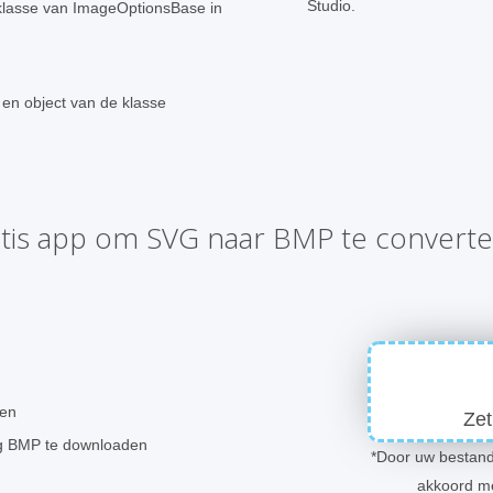
Studio.
bklasse van ImageOptionsBase in
en object van de klasse
tis app om SVG naar BMP te convert
ren
Zet
ng BMP te downloaden
*Door uw bestand
akkoord m