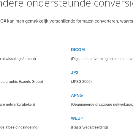
ndere ondersteunde conversi
C# kan men gemakkelijk verschillende formaten converteren, waaro
DICOM
h uitwisselingsformaat)
(Digitale beeldvorming en communicat
JP2
hotographic Experts Group)
(JPEG 2000)
APNG
are netwerkgrafieken)
(Geanimeerde draagbare netwerkgrap
WEBP
de afbeeldingsindeling)
(Rasterwebafbeelding)