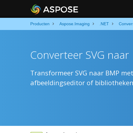
Producten
Aspose.Imaging
.NET
Conver
Converteer SVG naar
Transformeer SVG naar BMP met b
afbeeldingseditor of bibliotheke