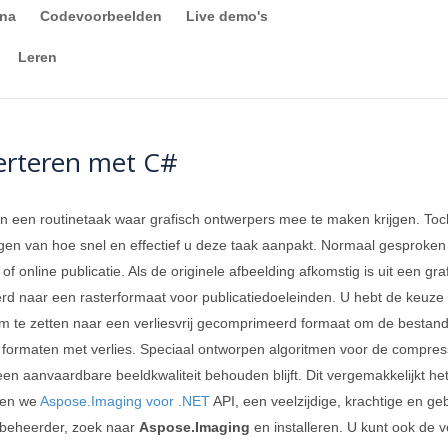
ina
Codevoorbeelden
Live demo's
Leren
erteren met C#
n een routinetaak waar grafisch ontwerpers mee te maken krijgen. Toch
gen van hoe snel en effectief u deze taak aanpakt. Normaal gesproke
f online publicatie. Als de originele afbeelding afkomstig is uit een graf
d naar een rasterformaat voor publicatiedoeleinden. U hebt de keuze o
m te zetten naar een verliesvrij gecomprimeerd formaat om de bestands
 formaten met verlies. Speciaal ontworpen algoritmen voor de compre
l een aanvaardbare beeldkwaliteit behouden blijft. Dit vergemakkelijkt
ken we
Aspose.Imaging voor .NET
API, een veelzijdige, krachtige en ge
beheerder, zoek naar
Aspose.Imaging
en installeren. U kunt ook de 