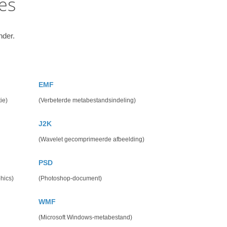
es
nder.
EMF
ie)
(Verbeterde metabestandsindeling)
J2K
(Wavelet gecomprimeerde afbeelding)
PSD
hics)
(Photoshop-document)
WMF
(Microsoft Windows-metabestand)