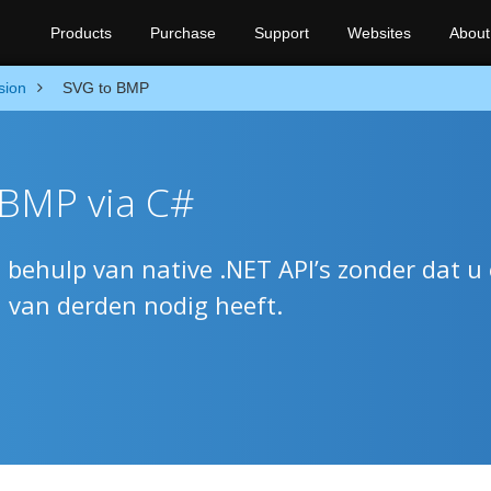
Products
Purchase
Support
Websites
About
sion
SVG to BMP
 BMP via C#
ehulp van native .NET API’s zonder dat u
n van derden nodig heeft.