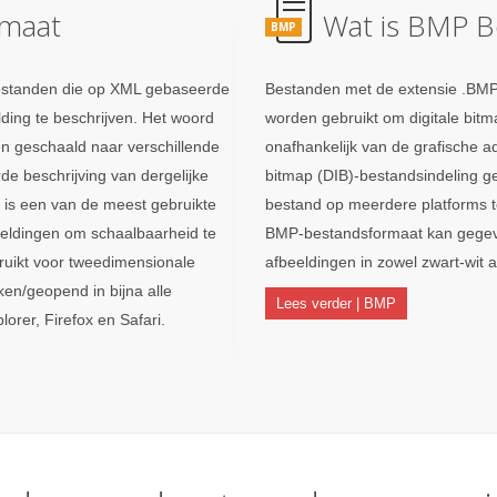
rmaat
Wat is BMP B
BMP
bestanden die op XML gebaseerde
Bestanden met de extensie .BM
lding te beschrijven. Het woord
worden gebruikt om digitale bitm
en geschaald naar verschillende
onafhankelijk van de grafische 
de beschrijving van dergelijke
bitmap (DIB)-bestandsindeling g
t is een van de meest gebruikte
bestand op meerdere platforms 
eeldingen om schaalbaarheid te
BMP-bestandsformaat kan gegeve
ruikt voor tweedimensionale
afbeeldingen in zowel zwart-wit a
n/geopend in bijna alle
Lees verder | BMP
rer, Firefox en Safari.