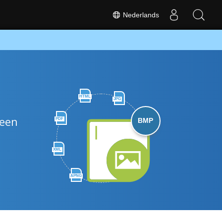
Nederlands
HTML
JPG
 een
PDF
BMP
XML
APNG