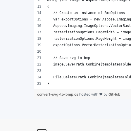
}
convert-svg-to-bmp.cs
hosted with ❤ by
GitHub