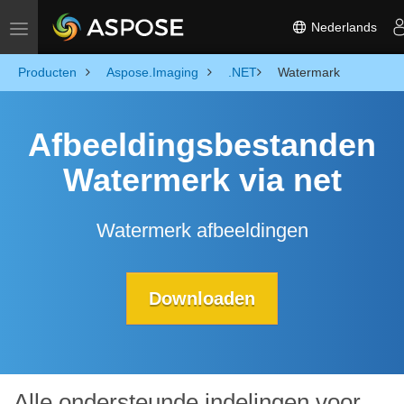
Nederlands
Toggle navigation
Producten
Aspose.Imaging
.NET
Watermark
Afbeeldingsbestanden
Watermerk via net
Watermerk afbeeldingen
Downloaden
Alle ondersteunde indelingen voor