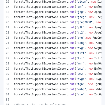
formatsThatSupportExportAndImport
.
put
(
"dicom"
, 
new
Dico
formatsThatSupportExportAndImport
.
put
(
"emf"
, 
new
EmfOpt
formatsThatSupportExportAndImport
.
put
(
"jpg"
, 
new
JpegOp
formatsThatSupportExportAndImport
.
put
(
"jpeg"
, 
new
JpegO
formatsThatSupportExportAndImport
.
put
(
"jpeg2000"
, 
new
J
formatsThatSupportExportAndImport
.
put
(
"j2k"
, 
new
Jpeg20
formatsThatSupportExportAndImport
.
put
(
"jp2"
, 
new
Jpeg20
formatsThatSupportExportAndImport
.
put
(
"png"
,
new
PngOpti
formatsThatSupportExportAndImport
.
put
(
"apng"
, 
new
ApngO
formatsThatSupportExportAndImport
.
put
(
"svg"
, 
new
SvgOpt
formatsThatSupportExportAndImport
.
put
(
"tiff"
, 
new
TiffO
formatsThatSupportExportAndImport
.
put
(
"tif"
, 
new
TiffOp
formatsThatSupportExportAndImport
.
put
(
"wmf"
, 
new
WmfOpt
formatsThatSupportExportAndImport
.
put
(
"emz"
, 
new
EmfOpt
formatsThatSupportExportAndImport
.
put
(
"wmz"
, 
new
WmfOpt
formatsThatSupportExportAndImport
.
put
(
"svgz"
, 
new
SvgOp
formatsThatSupportExportAndImport
.
put
(
"tga"
, 
new
TgaOpt
formatsThatSupportExportAndImport
.
put
(
"webp"
, 
new
WebPO
formatsThatSupportExportAndImport
.
put
(
"ico"
, 
new
IcoOpt
//Formats that can be only saved