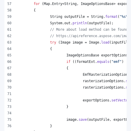
for
 (
Map
.
Entry
<
String
, 
ImageOptionsBase
> 
export
	{
String
outputFile
 = 
String
.
format
(
"%s
\\
System
.
out
.
println
(
outputFile
);
// More about load method can be found 
// https://apireference.aspose.com/imag
try
 (
Image
image
 = 
Image
.
load
(
inputFile
		{
ImageOptionsBase
exportOptions
 
if
 ((
formatExt
.
equals
(
"emf"
) ||
			{
EmfRasterizationOptions
rasterizationOptions
.
se
rasterizationOptions
.
se
exportOptions
.
setVector
			}
image
.
save
(
outputFile
, 
exportOp
		}