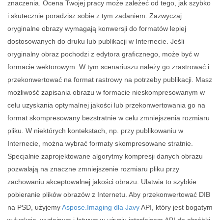
znaczenia. Ocena Twojej pracy może zależeć od tego, jak szybko
i skutecznie poradzisz sobie z tym zadaniem. Zazwyczaj
oryginalne obrazy wymagają konwersji do formatów lepiej
dostosowanych do druku lub publikacji w Internecie. Jeśli
oryginalny obraz pochodzi z edytora graficznego, może być w
formacie wektorowym. W tym scenariuszu należy go zrastrować i
przekonwertować na format rastrowy na potrzeby publikacji. Masz
możliwość zapisania obrazu w formacie nieskompresowanym w
celu uzyskania optymalnej jakości lub przekonwertowania go na
format skompresowany bezstratnie w celu zmniejszenia rozmiaru
pliku. W niektórych kontekstach, np. przy publikowaniu w
Internecie, można wybrać formaty skompresowane stratnie.
Specjalnie zaprojektowane algorytmy kompresji danych obrazu
pozwalają na znaczne zmniejszenie rozmiaru pliku przy
zachowaniu akceptowalnej jakości obrazu. Ułatwia to szybkie
pobieranie plików obrazów z Internetu. Aby przekonwertować DIB
na PSD, użyjemy
Aspose.Imaging dla Javy
API, który jest bogatym
w funkcje, wydajnym i łatwym w użyciu interfejsem API do obróbki