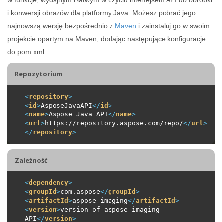
i konwersji obrazów dla platformy Java. Możesz pobrać jego
najnowszą wersję bezpośrednio z
Maven
i zainstaluj go w swoim
projekcie opartym na Maven, dodając następujące konfiguracje
do pom.xml.
Repozytorium
<
repository
>
<
id
>
AsposeJavaAPI
</
id
>
<
name
>
Aspose Java API
</
name
>
<
url
>
https://repository.aspose.com/repo/
</
url
>
</
repository
>
Zależność
<
dependency
>
<
groupId
>
com.aspose
</
groupId
>
<
artifactId
>
aspose-imaging
</
artifactId
>
<
version
>
version of aspose-imaging 
API
</
version
>