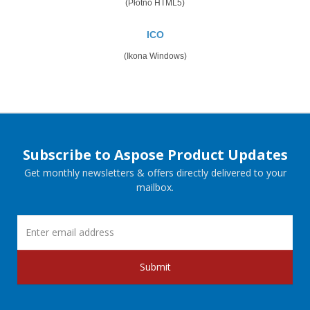
(Płótno HTML5)
ICO
(Ikona Windows)
Subscribe to Aspose Product Updates
Get monthly newsletters & offers directly delivered to your
mailbox.
Submit