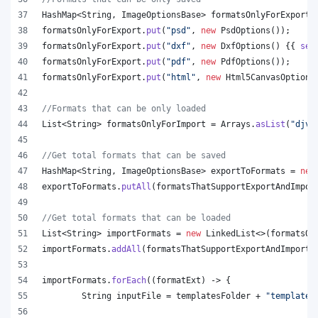
HashMap
<
String
, 
ImageOptionsBase
> 
formatsOnlyForExport
 
formatsOnlyForExport
.
put
(
"psd"
, 
new
PsdOptions
());
formatsOnlyForExport
.
put
(
"dxf"
, 
new
DxfOptions
() {{ 
set
formatsOnlyForExport
.
put
(
"pdf"
, 
new
PdfOptions
());
formatsOnlyForExport
.
put
(
"html"
, 
new
Html5CanvasOptions
//Formats that can be only loaded
List
<
String
> 
formatsOnlyForImport
 = 
Arrays
.
asList
(
"djvu
//Get total formats that can be saved
HashMap
<
String
, 
ImageOptionsBase
> 
exportToFormats
 = 
new
exportToFormats
.
putAll
(
formatsThatSupportExportAndImpor
//Get total formats that can be loaded
List
<
String
> 
importFormats
 = 
new
LinkedList
<>(
formatsOn
importFormats
.
addAll
(
formatsThatSupportExportAndImport
.
importFormats
.
forEach
((
formatExt
) -> {
String
inputFile
 = 
templatesFolder
 + 
"template.