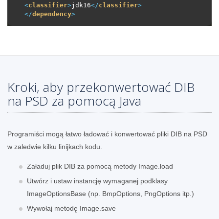
<
classifier
>
jdk16
</
classifier
>
</
dependency
>
Kroki, aby przekonwertować DIB
na PSD za pomocą Java
Programiści mogą łatwo ładować i konwertować pliki DIB na PSD
w zaledwie kilku linijkach kodu.
Załaduj plik DIB za pomocą metody Image.load
Utwórz i ustaw instancję wymaganej podklasy
ImageOptionsBase (np. BmpOptions, PngOptions itp.)
Wywołaj metodę Image.save