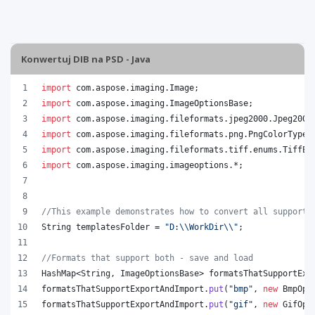
Konwertuj DIB na PSD - Java
import
com
.
aspose
.
imaging
.
Image
;
import
com
.
aspose
.
imaging
.
ImageOptionsBase
;
import
com
.
aspose
.
imaging
.
fileformats
.
jpeg2000
.
Jpeg2000
import
com
.
aspose
.
imaging
.
fileformats
.
png
.
PngColorType
;
import
com
.
aspose
.
imaging
.
fileformats
.
tiff
.
enums
.
TiffEx
import
com
.
aspose
.
imaging
.
imageoptions
.*;
//This example demonstrates how to convert all supporte
String
templatesFolder
 = 
"D:
\\
WorkDir
\\
"
;
//Formats that support both - save and load
HashMap
<
String
, 
ImageOptionsBase
> 
formatsThatSupportExp
formatsThatSupportExportAndImport
.
put
(
"bmp"
, 
new
BmpOpt
formatsThatSupportExportAndImport
.
put
(
"gif"
, 
new
GifOpt