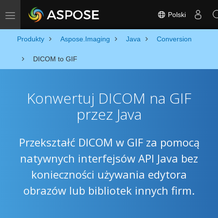
Polski
Toggle navigation
Produkty
Aspose.Imaging
Java
Conversion
DICOM to GIF
Konwertuj DICOM na GIF
przez Java
Przekształć DICOM w GIF za pomocą
natywnych interfejsów API Java bez
konieczności używania edytora
obrazów lub bibliotek innych firm.