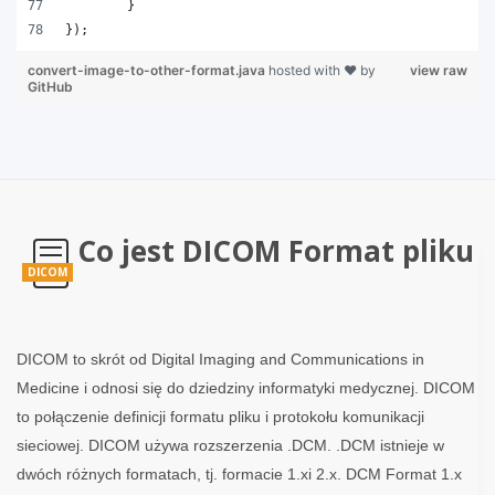
	}
});
convert-image-to-other-format.java
hosted with ❤ by
view raw
GitHub
Co jest DICOM Format pliku
DICOM
DICOM to skrót od Digital Imaging and Communications in
Medicine i odnosi się do dziedziny informatyki medycznej. DICOM
to połączenie definicji formatu pliku i protokołu komunikacji
sieciowej. DICOM używa rozszerzenia .DCM. .DCM istnieje w
dwóch różnych formatach, tj. formacie 1.xi 2.x. DCM Format 1.x