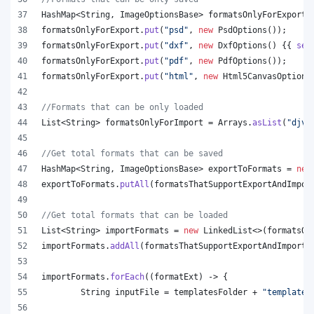
HashMap
<
String
, 
ImageOptionsBase
> 
formatsOnlyForExport
 
formatsOnlyForExport
.
put
(
"psd"
, 
new
PsdOptions
());
formatsOnlyForExport
.
put
(
"dxf"
, 
new
DxfOptions
() {{ 
set
formatsOnlyForExport
.
put
(
"pdf"
, 
new
PdfOptions
());
formatsOnlyForExport
.
put
(
"html"
, 
new
Html5CanvasOptions
//Formats that can be only loaded
List
<
String
> 
formatsOnlyForImport
 = 
Arrays
.
asList
(
"djvu
//Get total formats that can be saved
HashMap
<
String
, 
ImageOptionsBase
> 
exportToFormats
 = 
new
exportToFormats
.
putAll
(
formatsThatSupportExportAndImpor
//Get total formats that can be loaded
List
<
String
> 
importFormats
 = 
new
LinkedList
<>(
formatsOn
importFormats
.
addAll
(
formatsThatSupportExportAndImport
.
importFormats
.
forEach
((
formatExt
) -> {
String
inputFile
 = 
templatesFolder
 + 
"template.