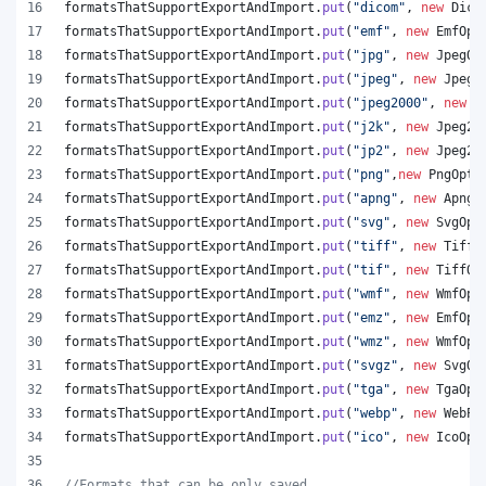
formatsThatSupportExportAndImport
.
put
(
"dicom"
, 
new
Dico
formatsThatSupportExportAndImport
.
put
(
"emf"
, 
new
EmfOpt
formatsThatSupportExportAndImport
.
put
(
"jpg"
, 
new
JpegOp
formatsThatSupportExportAndImport
.
put
(
"jpeg"
, 
new
JpegO
formatsThatSupportExportAndImport
.
put
(
"jpeg2000"
, 
new
J
formatsThatSupportExportAndImport
.
put
(
"j2k"
, 
new
Jpeg20
formatsThatSupportExportAndImport
.
put
(
"jp2"
, 
new
Jpeg20
formatsThatSupportExportAndImport
.
put
(
"png"
,
new
PngOpti
formatsThatSupportExportAndImport
.
put
(
"apng"
, 
new
ApngO
formatsThatSupportExportAndImport
.
put
(
"svg"
, 
new
SvgOpt
formatsThatSupportExportAndImport
.
put
(
"tiff"
, 
new
TiffO
formatsThatSupportExportAndImport
.
put
(
"tif"
, 
new
TiffOp
formatsThatSupportExportAndImport
.
put
(
"wmf"
, 
new
WmfOpt
formatsThatSupportExportAndImport
.
put
(
"emz"
, 
new
EmfOpt
formatsThatSupportExportAndImport
.
put
(
"wmz"
, 
new
WmfOpt
formatsThatSupportExportAndImport
.
put
(
"svgz"
, 
new
SvgOp
formatsThatSupportExportAndImport
.
put
(
"tga"
, 
new
TgaOpt
formatsThatSupportExportAndImport
.
put
(
"webp"
, 
new
WebPO
formatsThatSupportExportAndImport
.
put
(
"ico"
, 
new
IcoOpt
//Formats that can be only saved