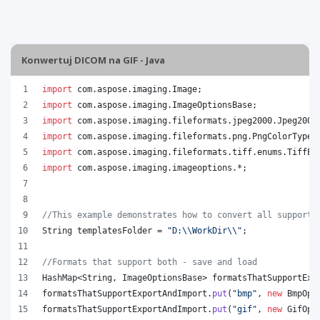
Konwertuj DICOM na GIF - Java
import
com
.
aspose
.
imaging
.
Image
;
import
com
.
aspose
.
imaging
.
ImageOptionsBase
;
import
com
.
aspose
.
imaging
.
fileformats
.
jpeg2000
.
Jpeg2000
import
com
.
aspose
.
imaging
.
fileformats
.
png
.
PngColorType
;
import
com
.
aspose
.
imaging
.
fileformats
.
tiff
.
enums
.
TiffEx
import
com
.
aspose
.
imaging
.
imageoptions
.*;
//This example demonstrates how to convert all supporte
String
templatesFolder
 = 
"D:
\\
WorkDir
\\
"
;
//Formats that support both - save and load
HashMap
<
String
, 
ImageOptionsBase
> 
formatsThatSupportExp
formatsThatSupportExportAndImport
.
put
(
"bmp"
, 
new
BmpOpt
formatsThatSupportExportAndImport
.
put
(
"gif"
, 
new
GifOpt