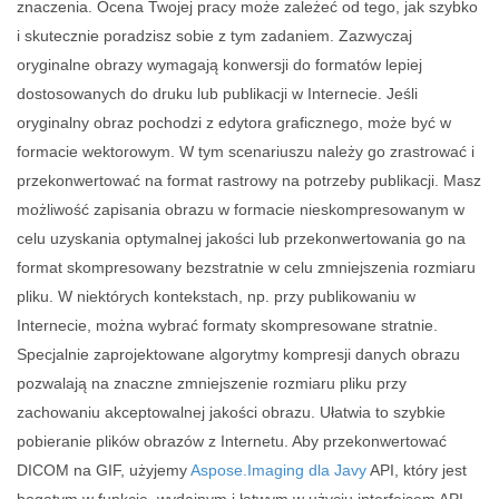
znaczenia. Ocena Twojej pracy może zależeć od tego, jak szybko
i skutecznie poradzisz sobie z tym zadaniem. Zazwyczaj
oryginalne obrazy wymagają konwersji do formatów lepiej
dostosowanych do druku lub publikacji w Internecie. Jeśli
oryginalny obraz pochodzi z edytora graficznego, może być w
formacie wektorowym. W tym scenariuszu należy go zrastrować i
przekonwertować na format rastrowy na potrzeby publikacji. Masz
możliwość zapisania obrazu w formacie nieskompresowanym w
celu uzyskania optymalnej jakości lub przekonwertowania go na
format skompresowany bezstratnie w celu zmniejszenia rozmiaru
pliku. W niektórych kontekstach, np. przy publikowaniu w
Internecie, można wybrać formaty skompresowane stratnie.
Specjalnie zaprojektowane algorytmy kompresji danych obrazu
pozwalają na znaczne zmniejszenie rozmiaru pliku przy
zachowaniu akceptowalnej jakości obrazu. Ułatwia to szybkie
pobieranie plików obrazów z Internetu. Aby przekonwertować
DICOM na GIF, użyjemy
Aspose.Imaging dla Javy
API, który jest
bogatym w funkcje, wydajnym i łatwym w użyciu interfejsem API