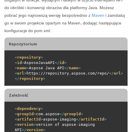
do obróbki i konwersji obrazów dla platformy Java. Możesz
pobrać jego najnowszą wersję bezpośrednio z
Maven
i zainstaluj
go w swoim projekcie opartym na Maven, dodając następujące
konfiguracje do pom.xml.
Repozytorium
<
repository
>
<
id
>
AsposeJavaAPI
</
id
>
<
name
>
Aspose Java API
</
name
>
<
url
>
https://repository.aspose.com/repo/
</
url
>
</
repository
>
Zależność
<
dependency
>
<
groupId
>
com.aspose
</
groupId
>
<
artifactId
>
aspose-imaging
</
artifactId
>
<
version
>
version of aspose-imaging 
API
</
version
>