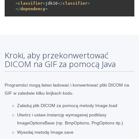
<
classifier
>
jdk16
</
classifier
>
</
dependency
>
Kroki, aby przekonwertować
DICOM na GIF za pomocą Java
Programiści mogą łatwo ładować i konwertować pliki DICOM na
GIF w zaledwie kilku linijkach kodu.
Załaduj plik DICOM za pomocą metody Image.load
Utwórz i ustaw instancję wymaganej podklasy
ImageOptionsBase (np. BmpOptions, PngOptions itp.)
Wywołaj metodę Image.save