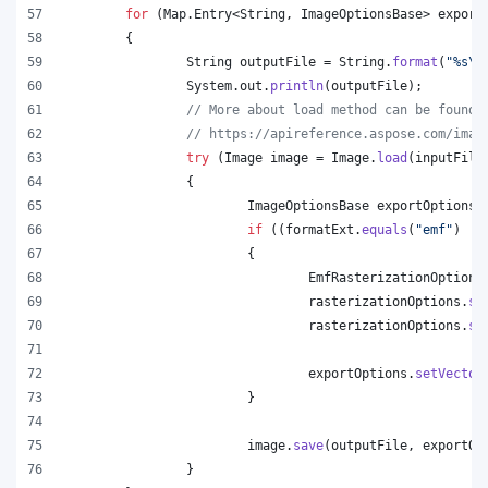
for
 (
Map
.
Entry
<
String
, 
ImageOptionsBase
> 
export
	{
String
outputFile
 = 
String
.
format
(
"%s
\\
System
.
out
.
println
(
outputFile
);
// More about load method can be found 
// https://apireference.aspose.com/imag
try
 (
Image
image
 = 
Image
.
load
(
inputFile
		{
ImageOptionsBase
exportOptions
 
if
 ((
formatExt
.
equals
(
"emf"
) ||
			{
EmfRasterizationOptions
rasterizationOptions
.
se
rasterizationOptions
.
se
exportOptions
.
setVector
			}
image
.
save
(
outputFile
, 
exportOp
		}