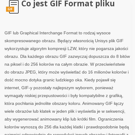
Co jest GIF Format pliku
GIF
GIF lub Graphical Interchange Format to rodzaj wysoce
skompresowanego obrazu. Będący własnością Unisys plik GIF
wykorzystuje algorytm kompresji LZW, który nie pogarsza jakości
obrazu. Dla każdego obrazu GIF zazwyczaj dopuszcza do 8 bitów
na piksel i do 256 kolorów na całym obrazie. W przeciwieństwie
do obrazu JPEG, który może wyświetlać do 16 milionów kolorów i
dość mocno dotyka granic ludzkiego oka. Kiedy pojawił się
internet, GIF-y pozostały najlepszym wyborem, ponieważ
wymagały niskiej przepustowości i były kompatybilne z grafiką,
która pochłania jednolite obszary koloru. Animowany GIF łączy
wiele obrazów lub klatek w jeden plik i wyświetla je w sekwencji,
aby wygenerować animowany klip lub krótki film. Ograniczenia
kolorów wynoszą do 256 dla każdej klatki i prawdopodobnie będą
najmniej odpowiednie do reprodukcji innych obrazów i fotografii z