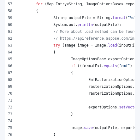
for
 (
Map
.
Entry
<
String
, 
ImageOptionsBase
> 
export
	{
String
outputFile
 = 
String
.
format
(
"%s
\\
System
.
out
.
println
(
outputFile
);
// More about load method can be found 
// https://apireference.aspose.com/imag
try
 (
Image
image
 = 
Image
.
load
(
inputFile
		{
ImageOptionsBase
exportOptions
 
if
 ((
formatExt
.
equals
(
"emf"
) ||
			{
EmfRasterizationOptions
rasterizationOptions
.
se
rasterizationOptions
.
se
exportOptions
.
setVector
			}
image
.
save
(
outputFile
, 
exportOp
		}