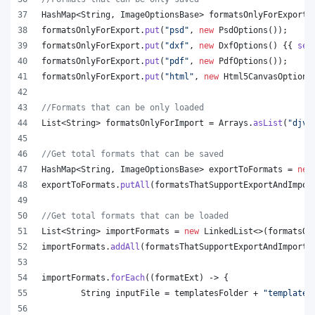
HashMap
<
String
, 
ImageOptionsBase
> 
formatsOnlyForExport
 
formatsOnlyForExport
.
put
(
"psd"
, 
new
PsdOptions
());
formatsOnlyForExport
.
put
(
"dxf"
, 
new
DxfOptions
() {{ 
set
formatsOnlyForExport
.
put
(
"pdf"
, 
new
PdfOptions
());
formatsOnlyForExport
.
put
(
"html"
, 
new
Html5CanvasOptions
//Formats that can be only loaded
List
<
String
> 
formatsOnlyForImport
 = 
Arrays
.
asList
(
"djvu
//Get total formats that can be saved
HashMap
<
String
, 
ImageOptionsBase
> 
exportToFormats
 = 
new
exportToFormats
.
putAll
(
formatsThatSupportExportAndImpor
//Get total formats that can be loaded
List
<
String
> 
importFormats
 = 
new
LinkedList
<>(
formatsOn
importFormats
.
addAll
(
formatsThatSupportExportAndImport
.
importFormats
.
forEach
((
formatExt
) -> {
String
inputFile
 = 
templatesFolder
 + 
"template.