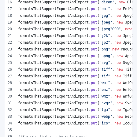
formatsThatSupportExportAndImport
.
put
(
"dicom"
, 
new
Dico
formatsThatSupportExportAndImport
.
put
(
"emf"
, 
new
EmfOpt
formatsThatSupportExportAndImport
.
put
(
"jpg"
, 
new
JpegOp
formatsThatSupportExportAndImport
.
put
(
"jpeg"
, 
new
JpegO
formatsThatSupportExportAndImport
.
put
(
"jpeg2000"
, 
new
J
formatsThatSupportExportAndImport
.
put
(
"j2k"
, 
new
Jpeg20
formatsThatSupportExportAndImport
.
put
(
"jp2"
, 
new
Jpeg20
formatsThatSupportExportAndImport
.
put
(
"png"
,
new
PngOpti
formatsThatSupportExportAndImport
.
put
(
"apng"
, 
new
ApngO
formatsThatSupportExportAndImport
.
put
(
"svg"
, 
new
SvgOpt
formatsThatSupportExportAndImport
.
put
(
"tiff"
, 
new
TiffO
formatsThatSupportExportAndImport
.
put
(
"tif"
, 
new
TiffOp
formatsThatSupportExportAndImport
.
put
(
"wmf"
, 
new
WmfOpt
formatsThatSupportExportAndImport
.
put
(
"emz"
, 
new
EmfOpt
formatsThatSupportExportAndImport
.
put
(
"wmz"
, 
new
WmfOpt
formatsThatSupportExportAndImport
.
put
(
"svgz"
, 
new
SvgOp
formatsThatSupportExportAndImport
.
put
(
"tga"
, 
new
TgaOpt
formatsThatSupportExportAndImport
.
put
(
"webp"
, 
new
WebPO
formatsThatSupportExportAndImport
.
put
(
"ico"
, 
new
IcoOpt
//Formats that can be only saved