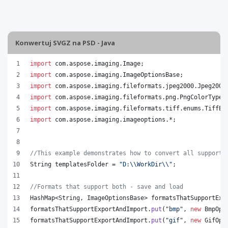
Konwertuj SVGZ na PSD - Java
import
com
.
aspose
.
imaging
.
Image
;
import
com
.
aspose
.
imaging
.
ImageOptionsBase
;
import
com
.
aspose
.
imaging
.
fileformats
.
jpeg2000
.
Jpeg2000
import
com
.
aspose
.
imaging
.
fileformats
.
png
.
PngColorType
;
import
com
.
aspose
.
imaging
.
fileformats
.
tiff
.
enums
.
TiffEx
import
com
.
aspose
.
imaging
.
imageoptions
.*;
//This example demonstrates how to convert all supporte
String
templatesFolder
 = 
"D:
\\
WorkDir
\\
"
;
//Formats that support both - save and load
HashMap
<
String
, 
ImageOptionsBase
> 
formatsThatSupportExp
formatsThatSupportExportAndImport
.
put
(
"bmp"
, 
new
BmpOpt
formatsThatSupportExportAndImport
.
put
(
"gif"
, 
new
GifOpt