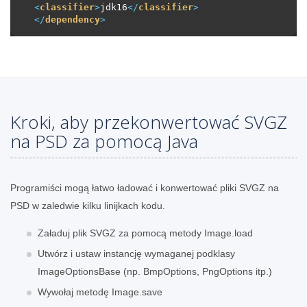
<
classifier
>
jdk16
</
classifier
>
</
dependency
>
Kroki, aby przekonwertować SVGZ
na PSD za pomocą Java
Programiści mogą łatwo ładować i konwertować pliki SVGZ na
PSD w zaledwie kilku linijkach kodu.
Załaduj plik SVGZ za pomocą metody Image.load
Utwórz i ustaw instancję wymaganej podklasy
ImageOptionsBase (np. BmpOptions, PngOptions itp.)
Wywołaj metodę Image.save