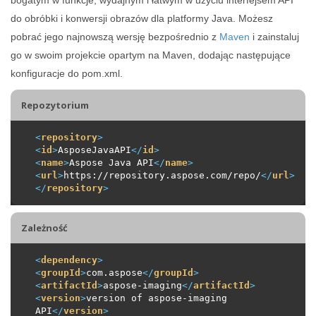
do obróbki i konwersji obrazów dla platformy Java. Możesz
pobrać jego najnowszą wersję bezpośrednio z
Maven
i zainstaluj
go w swoim projekcie opartym na Maven, dodając następujące
konfiguracje do pom.xml.
Repozytorium
<
repository
>
<
id
>
AsposeJavaAPI
</
id
>
<
name
>
Aspose Java API
</
name
>
<
url
>
https://repository.aspose.com/repo/
</
url
>
</
repository
>
Zależność
<
dependency
>
<
groupId
>
com.aspose
</
groupId
>
<
artifactId
>
aspose-imaging
</
artifactId
>
<
version
>
version of aspose-imaging 
API
</
version
>