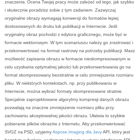
znaczenia. Ocena Twojej pracy może zależeć od tego, jak szybko
i skutecznie poradzisz sobie z tym zadaniem. Zazwyczaj
oryginalne obrazy wymagają konwersji do formatów lepiej
dostosowanych do druku lub publikacji w Internecie. Jeśli
oryginalny obraz pochodzi z edytora graficznego, może być w
formacie wektorowym. W tym scenariuszu należy go zrastrować i
przekonwertować na format rastrowy na potrzeby publikacji. Masz
możliwość zapisania obrazu w formacie nieskompresowanym w
celu uzyskania optymalnej jakości lub przekonwertowania go na
format skompresowany bezstratnie w celu zmniejszenia rozmiaru
pliku. W niektórych kontekstach, np. przy publikowaniu w
Internecie, można wybrać formaty skompresowane stratnie.
Specjalnie zaprojektowane algorytmy kompresji danych obrazu
pozwalają na znaczne zmniejszenie rozmiaru pliku przy
zachowaniu akceptowalnej jakości obrazu. Ułatwia to szybkie
pobieranie plików obrazów z Internetu. Aby przekonwertować
SVGZ na PSD, użyjemy
Aspose.Imaging dla Javy
API, który jest
bogatym w funkcje, wydajnym i łatwym w użyciu interfejsem API