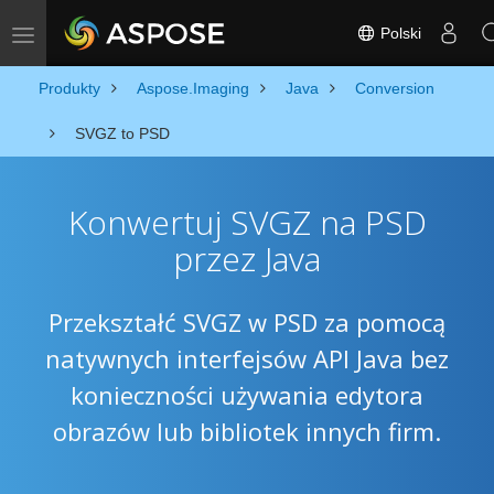
Polski
Toggle navigation
Produkty
Aspose.Imaging
Java
Conversion
SVGZ to PSD
Konwertuj SVGZ na PSD
przez Java
Przekształć SVGZ w PSD za pomocą
natywnych interfejsów API Java bez
konieczności używania edytora
obrazów lub bibliotek innych firm.