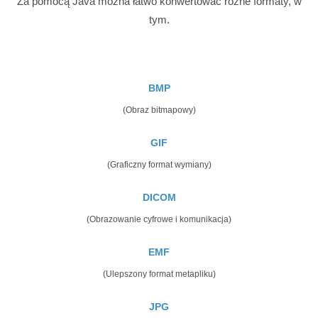
Za pomocą Java można łatwo konwertować różne formaty, w
tym.
BMP
(Obraz bitmapowy)
GIF
(Graficzny format wymiany)
DICOM
(Obrazowanie cyfrowe i komunikacja)
EMF
(Ulepszony format metapliku)
JPG