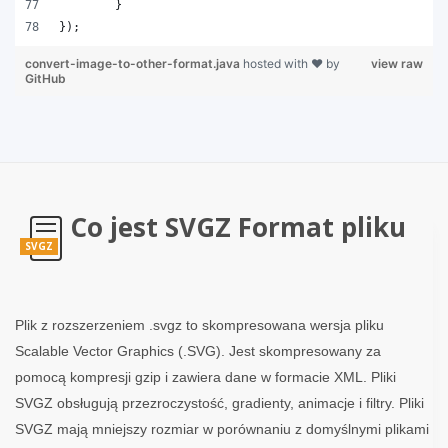
	}
});
convert-image-to-other-format.java
hosted with ❤ by
view raw
GitHub
Co jest SVGZ Format pliku
SVGZ
Plik z rozszerzeniem .svgz to skompresowana wersja pliku
Scalable Vector Graphics (.SVG). Jest skompresowany za
pomocą kompresji gzip i zawiera dane w formacie XML. Pliki
SVGZ obsługują przezroczystość, gradienty, animacje i filtry. Pliki
SVGZ mają mniejszy rozmiar w porównaniu z domyślnymi plikami