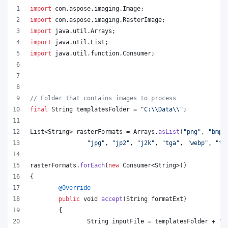
import
com
.
aspose
.
imaging
.
Image
;
import
com
.
aspose
.
imaging
.
RasterImage
;
import
java
.
util
.
Arrays
;
import
java
.
util
.
List
;
import
java
.
util
.
function
.
Consumer
;
// Folder that contains images to process
final
String
templatesFolder
 = 
"C:
\\
Data
\\
"
;
List
<
String
> 
rasterFormats
 = 
Arrays
.
asList
(
"png"
, 
"bmp"
"jpg"
, 
"jp2"
, 
"j2k"
, 
"tga"
, 
"webp"
, 
"ti
rasterFormats
.
forEach
(
new
Consumer
<
String
>()
{
@
Override
public
void
accept
(
String
formatExt
)
	{
String
inputFile
 = 
templatesFolder
 + 
"t