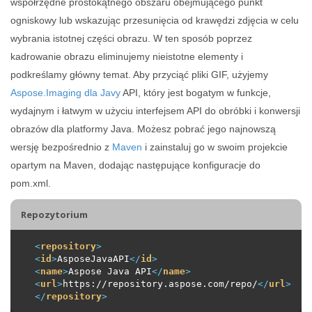
współrzędne prostokątnego obszaru obejmującego punkt
ogniskowy lub wskazując przesunięcia od krawędzi zdjęcia w celu
wybrania istotnej części obrazu. W ten sposób poprzez
kadrowanie obrazu eliminujemy nieistotne elementy i
podkreślamy główny temat. Aby przyciąć pliki GIF, użyjemy
Aspose.Imaging dla Javy
API, który jest bogatym w funkcje,
wydajnym i łatwym w użyciu interfejsem API do obróbki i konwersji
obrazów dla platformy Java. Możesz pobrać jego najnowszą
wersję bezpośrednio z
Maven
i zainstaluj go w swoim projekcie
opartym na Maven, dodając następujące konfiguracje do
pom.xml.
Repozytorium
<
repository
>
<
id
>
AsposeJavaAPI
</
id
>
<
name
>
Aspose Java API
</
name
>
<
url
>
https://repository.aspose.com/repo/
</
url
>
</
repository
>