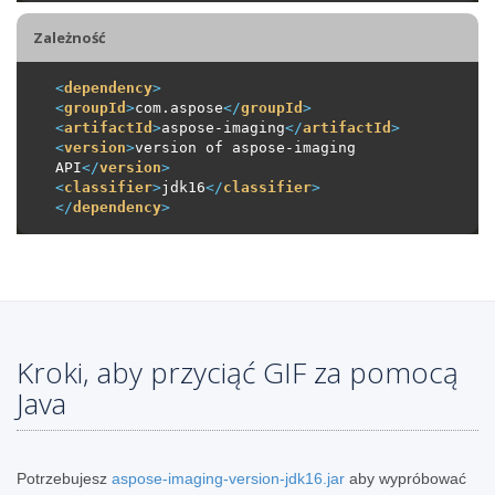
Zależność
<
dependency
>
<
groupId
>
com.aspose
</
groupId
>
<
artifactId
>
aspose-imaging
</
artifactId
>
<
version
>
version of aspose-imaging 
API
</
version
>
<
classifier
>
jdk16
</
classifier
>
</
dependency
>
Kroki, aby przyciąć GIF za pomocą
Java
Potrzebujesz
aspose-imaging-version-jdk16.jar
aby wypróbować