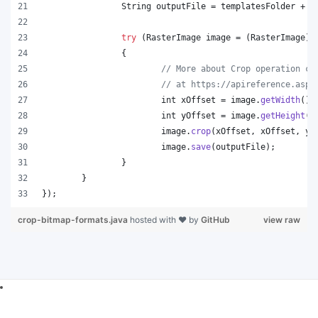
String
outputFile
 = 
templatesFolder
 + 
"
try
 (
RasterImage
image
 = (
RasterImage
)
I
		{
// More about Crop operation ca
// at https://apireference.aspo
int
xOffset
 = 
image
.
getWidth
() 
int
yOffset
 = 
image
.
getHeight
()
image
.
crop
(
xOffset
, 
xOffset
, 
yO
image
.
save
(
outputFile
);
		}
	}
});
crop-bitmap-formats.java
hosted with ❤ by
GitHub
view raw