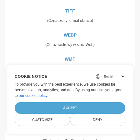
TIFF
(Oznaczony format obrazu)
WEBP
(Obraz rastrowy w sieci Web)
WMF
(Metaplik Microsoft Windows)
COOKIE NOTICE
WMZ
To provide you with the best experience, we use cookies for
personalization, analytics, and ads. By using our site, you agree
(Skompresowana skórka Windows Media Player)
to
our cookie policy
.
TGA
ACCEPT
(Targa grafika)
CUSTOMIZE
DENY
SVG