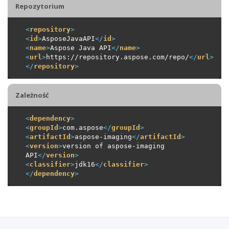
Repozytorium
<
repository
>
<
id
>
AsposeJavaAPI
</
id
>
<
name
>
Aspose Java API
</
name
>
<
url
>
https://repository.aspose.com/repo/
</
url
>
</
repository
>
Zależność
<
dependency
>
<
groupId
>
com.aspose
</
groupId
>
<
artifactId
>
aspose-imaging
</
artifactId
>
<
version
>
version of aspose-imaging 
API
</
version
>
<
classifier
>
jdk16
</
classifier
>
</
dependency
>