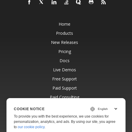
Home
Products
New Releases
Pricing
Docs
Live Demos
Free Support
Paid Support
Paid Consulting
Blog
COOKIE NOTICE
Websites
To provide you with the best experience, we use cookies for
personalization, analytics, and ads. By using our site, you agree
About
to
our cookie policy
.