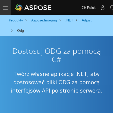
Polski
Toggle navigation
Produkty
Aspose.Imaging
.NET
Adjust
Odg
Dostosuj ODG za pomocą
C#
Twórz własne aplikacje .NET, aby
dostosować pliki ODG za pomocą
interfejsów API po stronie serwera.