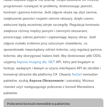
programowo rozwiązać te problemy, dostosowując jasność,
kontrast i gamma kolorów. Jeśli zdjęcie okaże się zbyt ciemne,
zwiększenie jasności rozjaśni ciemne obszary, dzięki czemu
widoczne będą wcześniej ukryte szczegóły. Regulacja kontrastu
zwiększa różnicę między jasnymi i ciemnymi obszarami,
poszerzając zakres jasności i zapewniając lepszy obraz. Jeśli
zdjęcie zostało zrobione przy sztucznym oświetleniu, co
spowodowało niepożądany odcień kolorów, użyj regulacji gamma
kolorów, aby skorygować balans bieli. Aby dostosować pliki ODG,
użyjemy
Aspose.Imaging dla .NET
API, który jest bogatym w
funkcje, wydajnym i łatwym w użyciu interfejsem API do obróbki i
konwersji obrazów dla platformy C#. Otwarty
NuGet
menedżer
pakietów, szukaj
Aspose.Obrazowanie
i zainstaluj. Możesz
również użyć następującego polecenia z konsoli Menedżera
pakietów.
Polecenie konsoli menedżera pakietów