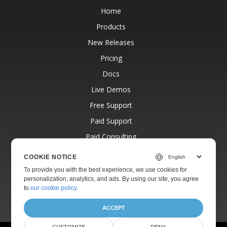
Home
Products
New Releases
Pricing
Docs
Live Demos
Free Support
Paid Support
Paid Consulting
Blog
COOKIE NOTICE
Websites
To provide you with the best experience, we use cookies for
personalization, analytics, and ads. By using our site, you agree
About
to
our cookie policy
.
ACCEPT