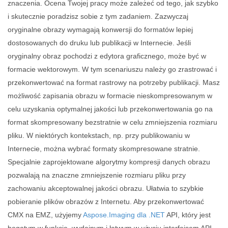
znaczenia. Ocena Twojej pracy może zależeć od tego, jak szybko
i skutecznie poradzisz sobie z tym zadaniem. Zazwyczaj
oryginalne obrazy wymagają konwersji do formatów lepiej
dostosowanych do druku lub publikacji w Internecie. Jeśli
oryginalny obraz pochodzi z edytora graficznego, może być w
formacie wektorowym. W tym scenariuszu należy go zrastrować i
przekonwertować na format rastrowy na potrzeby publikacji. Masz
możliwość zapisania obrazu w formacie nieskompresowanym w
celu uzyskania optymalnej jakości lub przekonwertowania go na
format skompresowany bezstratnie w celu zmniejszenia rozmiaru
pliku. W niektórych kontekstach, np. przy publikowaniu w
Internecie, można wybrać formaty skompresowane stratnie.
Specjalnie zaprojektowane algorytmy kompresji danych obrazu
pozwalają na znaczne zmniejszenie rozmiaru pliku przy
zachowaniu akceptowalnej jakości obrazu. Ułatwia to szybkie
pobieranie plików obrazów z Internetu. Aby przekonwertować
CMX na EMZ, użyjemy
Aspose.Imaging dla .NET
API, który jest
bogatym w funkcje, wydajnym i łatwym w użyciu interfejsem API