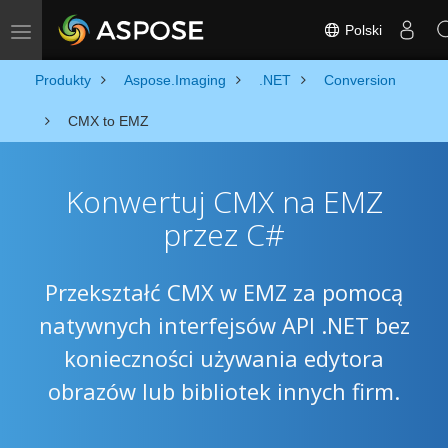
Polski
Toggle navigation
Produkty
Aspose.Imaging
.NET
Conversion
CMX to EMZ
Konwertuj CMX na EMZ
przez C#
Przekształć CMX w EMZ za pomocą
natywnych interfejsów API .NET bez
konieczności używania edytora
obrazów lub bibliotek innych firm.