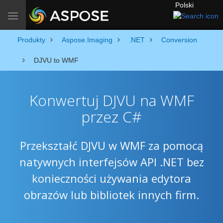
Polski
Toggle navigation
Produkty
Aspose.Imaging
.NET
Conversion
DJVU to WMF
Konwertuj DJVU na WMF
przez C#
Przekształć DJVU w WMF za pomocą
natywnych interfejsów API .NET bez
konieczności używania edytora
obrazów lub bibliotek innych firm.