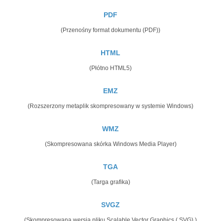
PDF
(Przenośny format dokumentu (PDF))
HTML
(Płótno HTML5)
EMZ
(Rozszerzony metaplik skompresowany w systemie Windows)
WMZ
(Skompresowana skórka Windows Media Player)
TGA
(Targa grafika)
SVGZ
(Skompresowana wersja pliku Scalable Vector Graphics (.SVG).)