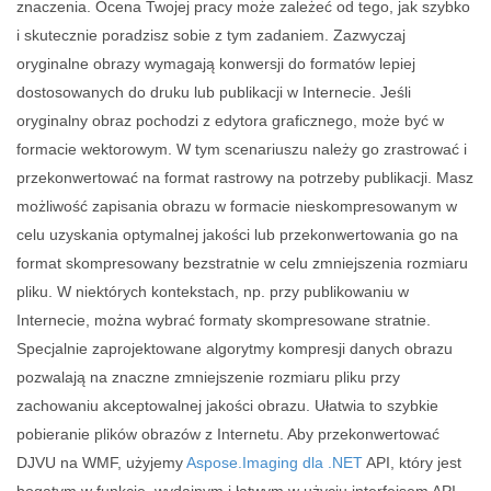
znaczenia. Ocena Twojej pracy może zależeć od tego, jak szybko
i skutecznie poradzisz sobie z tym zadaniem. Zazwyczaj
oryginalne obrazy wymagają konwersji do formatów lepiej
dostosowanych do druku lub publikacji w Internecie. Jeśli
oryginalny obraz pochodzi z edytora graficznego, może być w
formacie wektorowym. W tym scenariuszu należy go zrastrować i
przekonwertować na format rastrowy na potrzeby publikacji. Masz
możliwość zapisania obrazu w formacie nieskompresowanym w
celu uzyskania optymalnej jakości lub przekonwertowania go na
format skompresowany bezstratnie w celu zmniejszenia rozmiaru
pliku. W niektórych kontekstach, np. przy publikowaniu w
Internecie, można wybrać formaty skompresowane stratnie.
Specjalnie zaprojektowane algorytmy kompresji danych obrazu
pozwalają na znaczne zmniejszenie rozmiaru pliku przy
zachowaniu akceptowalnej jakości obrazu. Ułatwia to szybkie
pobieranie plików obrazów z Internetu. Aby przekonwertować
DJVU na WMF, użyjemy
Aspose.Imaging dla .NET
API, który jest
bogatym w funkcje, wydajnym i łatwym w użyciu interfejsem API