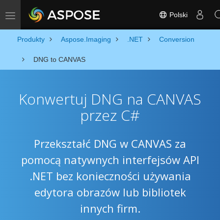
Polski
Toggle navigation
Produkty
Aspose.Imaging
.NET
Conversion
DNG to CANVAS
Konwertuj DNG na CANVAS
przez C#
Przekształć DNG w CANVAS za
pomocą natywnych interfejsów API
.NET bez konieczności używania
edytora obrazów lub bibliotek
innych firm.