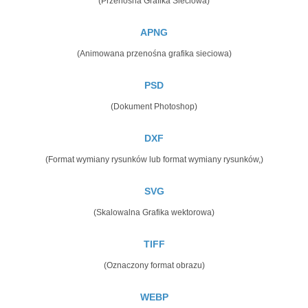
(Przenośna Grafika Sieciowa)
APNG
(Animowana przenośna grafika sieciowa)
PSD
(Dokument Photoshop)
DXF
(Format wymiany rysunków lub format wymiany rysunków,)
SVG
(Skalowalna Grafika wektorowa)
TIFF
(Oznaczony format obrazu)
WEBP