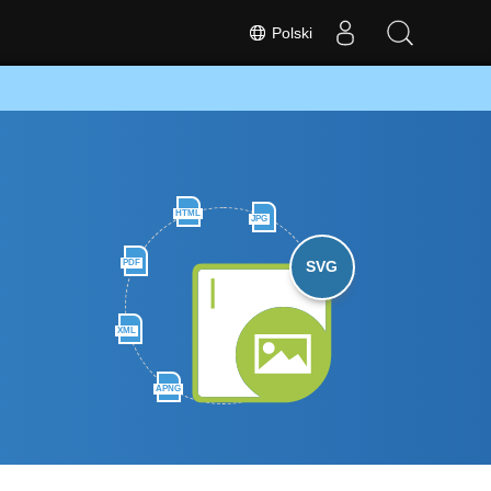
Polski
HTML
JPG
PDF
SVG
XML
APNG