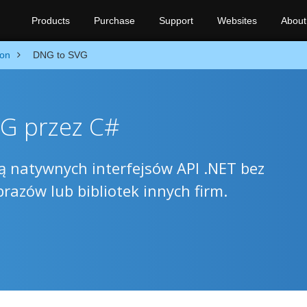
Products
Purchase
Support
Websites
About
ion
DNG to SVG
G przez C#
 natywnych interfejsów API .NET bez
razów lub bibliotek innych firm.