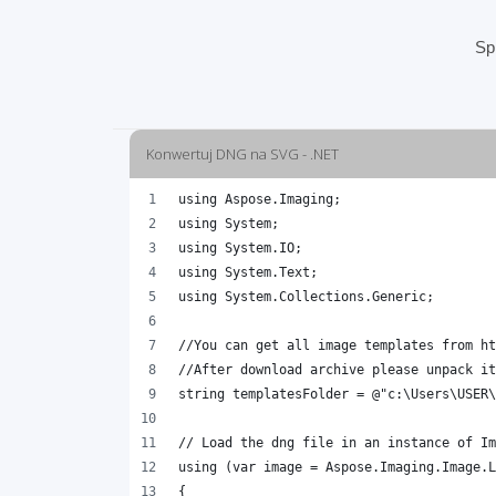
Sp
Konwertuj DNG na SVG - .NET