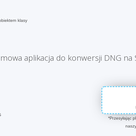
obiektem klasy
mowa aplikacja do konwersji DNG na
G
*Przesyłając pl
nasz