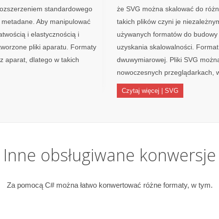
t rozszerzeniem standardowego
że SVG można skalować do różnyc
e metadane. Aby manipulować
takich plików czyni je niezależnym
wością i elastycznością i
używanych formatów do budowy st
tworzone pliki aparatu. Formaty
uzyskania skalowalności. Format
 aparat, dlatego w takich
dwuwymiarowej. Pliki SVG można
nowoczesnych przeglądarkach, w t
Czytaj więcej | SVG
Inne obsługiwane konwersje
Za pomocą C# można łatwo konwertować różne formaty, w tym.