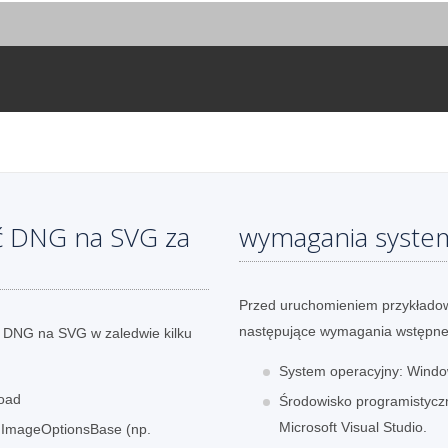
ć DNG na SVG za
wymagania syst
Przed uruchomieniem przykładow
następujące wymagania wstępne
i DNG na SVG w zaledwie kilku
System operacyjny: Window
oad
Środowisko programistyczn
Microsoft Visual Studio.
y ImageOptionsBase (np.