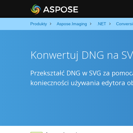
Produkty
Aspose.Imaging
.NET
Convers
Konwertuj DNG na SV
Przekształć DNG w SVG za pomocą
konieczności używania edytora ob