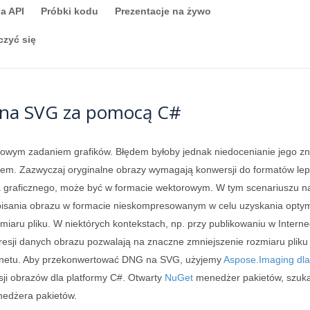
a API
Próbki kodu
Prezentacje na żywo
czyć się
na SVG za pomocą C#
owym zadaniem grafików. Błędem byłoby jednak niedocenianie jego zn
niem. Zazwyczaj oryginalne obrazy wymagają konwersji do formatów lep
ora graficznego, może być w formacie wektorowym. W tym scenariuszu n
apisania obrazu w formacie nieskompresowanym w celu uzyskania optym
miaru pliku. W niektórych kontekstach, np. przy publikowaniu w Inte
resji danych obrazu pozwalają na znaczne zmniejszenie rozmiaru pliku
ternetu. Aby przekonwertować DNG na SVG, użyjemy
Aspose.Imaging dl
sji obrazów dla platformy C#. Otwarty
NuGet
menedżer pakietów, szuk
nedżera pakietów.