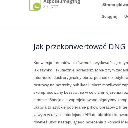
Aspose.Imaging
Strona główn
dla .NET
Ściągnij
U
Jak przekonwertować DNG 
Konwersja formatów plików może wydawać się rutyn
jak szybko i skutecznie poradzisz sobie z tym zada
Internecie. Jeśli oryginalny obraz pochodzi z edyt
rastrowy na potrzeby publikacji. Masz możliwość z
skompresowany bezstratnie w celu zmniejszenia roz
stratnie. Specjalnie zaprojektowane algorytmy komp
Ułatwia to szybkie pobieranie plików obrazów z In
łatwym w użyciu interfejsem API do obróbki i konwer
również użyć następującego polecenia z konsoli Me