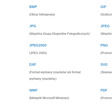
BMP
GIF
(Obraz bitmapowy)
(Graficz
JPG
JPEG
(Wspólna Grupa Ekspertów Fotograficznych)
(Wspóln
JPEG2000
PNG
(JPEG 2000)
(Przeno
DXF
SVG
(Format wymiany rysunków lub format
(Skalow
wymiany rysunków,)
WMF
PDF
(Metaplik Microsoft Windows)
(Przeno