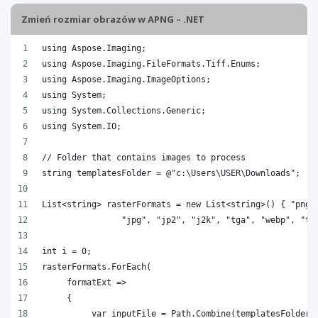
Zmień rozmiar obrazów w APNG – .NET