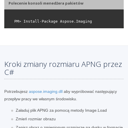
Polecenie konsoli menedżera pakietów
Kroki zmiany rozmiaru APNG przez
C#
Potrzebujesz
aspose.imaging.dll
aby wypróbować następujący
przepływ pracy we własnym środowisku.
Załaduj plik APNG za pomocą metody Image.Load
Zmień rozmiar obrazu
Zapisz obraz o zmienionym rozmiarze na dysku w formacie