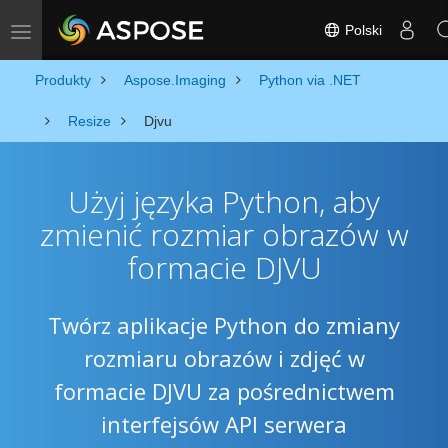
Polski
Toggle navigation
Produkty
Aspose.Imaging
Python via .NET
Resize
Djvu
Użyj języka Python, aby
zmienić rozmiar obrazów w
formacie DJVU
Twórz aplikacje Python do zmiany
rozmiaru obrazów i zdjęć w
formacie DJVU za pośrednictwem
interfejsów API serwera