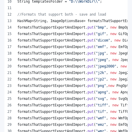
String
templatesFolder
 = 
"D:
\\
WorkDir
\\
"
;
//Formats that support both - save and load
HashMap
<
String
, 
ImageOptionsBase
> 
formatsThatSupportExp
formatsThatSupportExportAndImport
.
put
(
"bmp"
, 
new
BmpOpt
formatsThatSupportExportAndImport
.
put
(
"gif"
, 
new
GifOpt
formatsThatSupportExportAndImport
.
put
(
"dicom"
, 
new
Dico
formatsThatSupportExportAndImport
.
put
(
"emf"
, 
new
EmfOpt
formatsThatSupportExportAndImport
.
put
(
"jpg"
, 
new
JpegOp
formatsThatSupportExportAndImport
.
put
(
"jpeg"
, 
new
JpegO
formatsThatSupportExportAndImport
.
put
(
"jpeg2000"
, 
new
J
formatsThatSupportExportAndImport
.
put
(
"j2k"
, 
new
Jpeg20
formatsThatSupportExportAndImport
.
put
(
"jp2"
, 
new
Jpeg20
formatsThatSupportExportAndImport
.
put
(
"png"
,
new
PngOpti
formatsThatSupportExportAndImport
.
put
(
"apng"
, 
new
ApngO
formatsThatSupportExportAndImport
.
put
(
"svg"
, 
new
SvgOpt
formatsThatSupportExportAndImport
.
put
(
"tiff"
, 
new
TiffO
formatsThatSupportExportAndImport
.
put
(
"tif"
, 
new
TiffOp
formatsThatSupportExportAndImport
.
put
(
"wmf"
, 
new
WmfOpt
formatsThatSupportExportAndImport
.
put
(
"emz"
, 
new
EmfOpt
formatsThatSupportExportAndImport
.
put
(
"wmz"
, 
new
WmfOpt