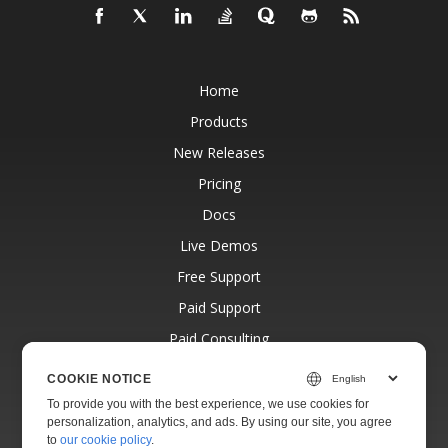
Home
Products
New Releases
Pricing
Docs
Live Demos
Free Support
Paid Support
Paid Consulting
Blog
COOKIE NOTICE
Websites
To provide you with the best experience, we use cookies for
personalization, analytics, and ads. By using our site, you agree
About
to
our cookie policy
.