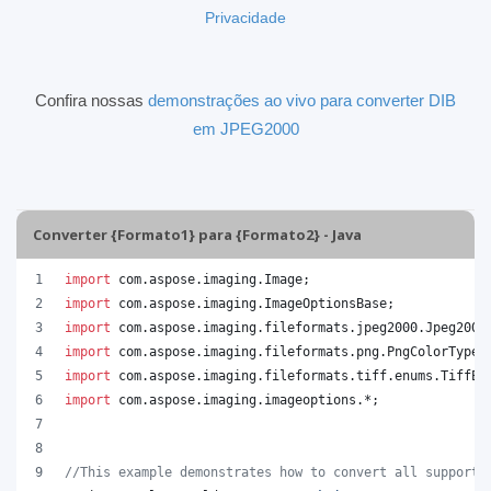
Privacidade
Confira nossas
demonstrações ao vivo para converter DIB
em JPEG2000
Converter {Formato1} para {Formato2} - Java
import
com
.
aspose
.
imaging
.
Image
;
import
com
.
aspose
.
imaging
.
ImageOptionsBase
;
import
com
.
aspose
.
imaging
.
fileformats
.
jpeg2000
.
Jpeg2000
import
com
.
aspose
.
imaging
.
fileformats
.
png
.
PngColorType
;
import
com
.
aspose
.
imaging
.
fileformats
.
tiff
.
enums
.
TiffEx
import
com
.
aspose
.
imaging
.
imageoptions
.*;
//This example demonstrates how to convert all supporte