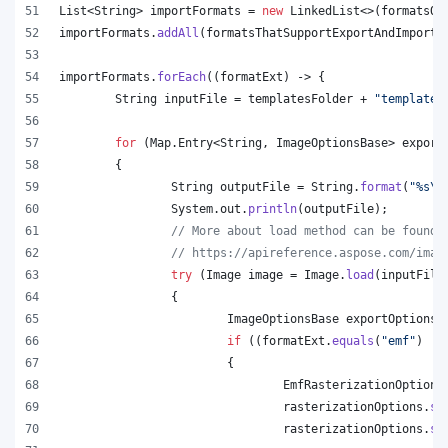
List
<
String
> 
importFormats
 = 
new
LinkedList
<>(
formatsOn
importFormats
.
addAll
(
formatsThatSupportExportAndImport
.
importFormats
.
forEach
((
formatExt
) -> {
String
inputFile
 = 
templatesFolder
 + 
"template.
for
 (
Map
.
Entry
<
String
, 
ImageOptionsBase
> 
export
	{
String
outputFile
 = 
String
.
format
(
"%s
\\
System
.
out
.
println
(
outputFile
);
// More about load method can be found 
// https://apireference.aspose.com/imag
try
 (
Image
image
 = 
Image
.
load
(
inputFile
		{
ImageOptionsBase
exportOptions
 
if
 ((
formatExt
.
equals
(
"emf"
) ||
			{
EmfRasterizationOptions
rasterizationOptions
.
se
rasterizationOptions
.
se