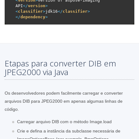
<
version
>
version of aspose-imaging 
API
</
version
>
<
classifier
>
jdk16
</
classifier
>
</
dependency
>
Etapas para converter DIB em
JPEG2000 via Java
Os desenvolvedores podem facilmente carregar e converter
arquivos DIB para JPEG2000 em apenas algumas linhas de
código.
Carregar arquivo DIB com o método Image.load
Crie e defina a instância da subclasse necessária de
ImageOptionsBase (por exemplo, BmpOptions,