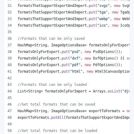
formatsThatSupportExportAndImport
.
put
(
"svgz"
, 
new
SvgOp
formatsThatSupportExportAndImport
.
put
(
"tga"
, 
new
TgaOpt
formatsThatSupportExportAndImport
.
put
(
"webp"
, 
new
WebPO
formatsThatSupportExportAndImport
.
put
(
"ico"
, 
new
IcoOpt
//Formats that can be only saved
HashMap
<
String
, 
ImageOptionsBase
> 
formatsOnlyForExport
 
formatsOnlyForExport
.
put
(
"psd"
, 
new
PsdOptions
());
formatsOnlyForExport
.
put
(
"dxf"
, 
new
DxfOptions
() {{ 
set
formatsOnlyForExport
.
put
(
"pdf"
, 
new
PdfOptions
());
formatsOnlyForExport
.
put
(
"html"
, 
new
Html5CanvasOptions
//Formats that can be only loaded
List
<
String
> 
formatsOnlyForImport
 = 
Arrays
.
asList
(
"djvu
//Get total formats that can be saved
HashMap
<
String
, 
ImageOptionsBase
> 
exportToFormats
 = 
new
exportToFormats
.
putAll
(
formatsThatSupportExportAndImpor
//Get total formats that can be loaded