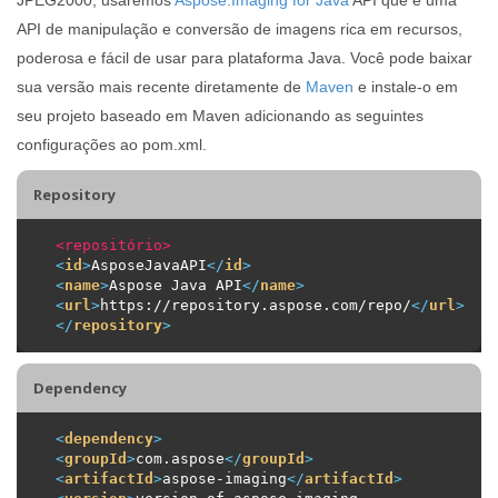
API de manipulação e conversão de imagens rica em recursos,
poderosa e fácil de usar para plataforma Java. Você pode baixar
sua versão mais recente diretamente de
Maven
e instale-o em
seu projeto baseado em Maven adicionando as seguintes
configurações ao pom.xml.
Repository
<repositório>
<
id
>
AsposeJavaAPI
</
id
>
<
name
>
Aspose Java API
</
name
>
<
url
>
https://repository.aspose.com/repo/
</
url
>
</
repository
>
Dependency
<
dependency
>
<
groupId
>
com.aspose
</
groupId
>
<
artifactId
>
aspose-imaging
</
artifactId
>