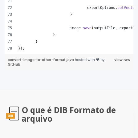
exportOptions
.
setVector
			}
image
.
save
(
outputFile
, 
exportOp
		}
	}
});
convert-image-to-other-format.java
hosted with ❤ by
view raw
GitHub
O que é DIB Formato de
arquivo
DIB