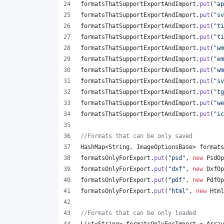
formatsThatSupportExportAndImport
.
put
(
"ap
formatsThatSupportExportAndImport
.
put
(
"sv
formatsThatSupportExportAndImport
.
put
(
"ti
formatsThatSupportExportAndImport
.
put
(
"ti
formatsThatSupportExportAndImport
.
put
(
"wm
formatsThatSupportExportAndImport
.
put
(
"em
formatsThatSupportExportAndImport
.
put
(
"wm
formatsThatSupportExportAndImport
.
put
(
"sv
formatsThatSupportExportAndImport
.
put
(
"tg
formatsThatSupportExportAndImport
.
put
(
"we
formatsThatSupportExportAndImport
.
put
(
"ic
//Formats that can be only saved
HashMap
<
String
, 
ImageOptionsBase
> 
formats
formatsOnlyForExport
.
put
(
"psd"
, 
new
PsdOp
formatsOnlyForExport
.
put
(
"dxf"
, 
new
DxfOp
formatsOnlyForExport
.
put
(
"pdf"
, 
new
PdfOp
formatsOnlyForExport
.
put
(
"html"
, 
new
Html
//Formats that can be only loaded