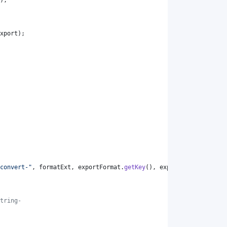
);
xport
);
convert-"
, 
formatExt
, 
exportFormat
.
getKey
(), 
exportFormat
.
getKey
tring-