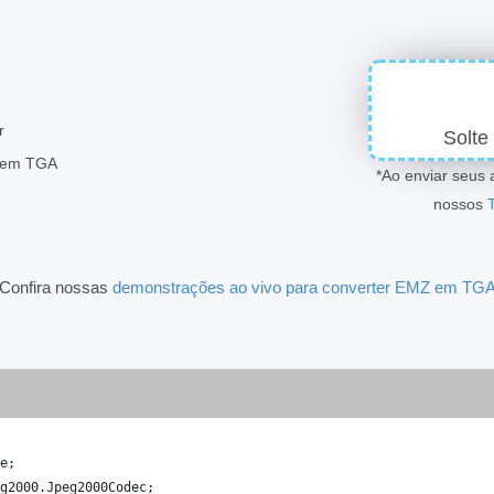
r
Solte
agem TGA
*Ao enviar seus 
nossos
Confira nossas
demonstrações ao vivo para converter EMZ em TG
e
;
g2000
.
Jpeg2000Codec
;