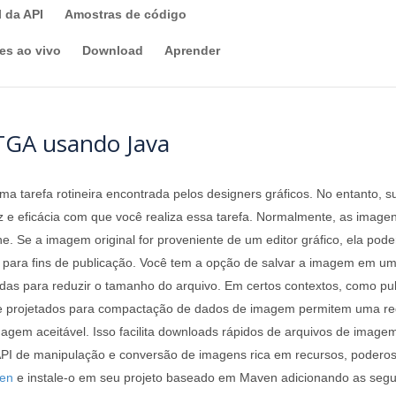
l da API
Amostras de código
s ao vivo
Download
Aprender
TGA usando Java
a tarefa rotineira encontrada pelos designers gráficos. No entanto, su
 e eficácia com que você realiza essa tarefa. Normalmente, as imagen
 Se a imagem original for proveniente de um editor gráfico, ela poder
er para fins de publicação. Você tem a opção de salvar a imagem em u
as para reduzir o tamanho do arquivo. Em certos contextos, como pub
 projetados para compactação de dados de imagem permitem uma redu
em aceitável. Isso facilita downloads rápidos de arquivos de image
I de manipulação e conversão de imagens rica em recursos, poderosa
en
e instale-o em seu projeto baseado em Maven adicionando as segu