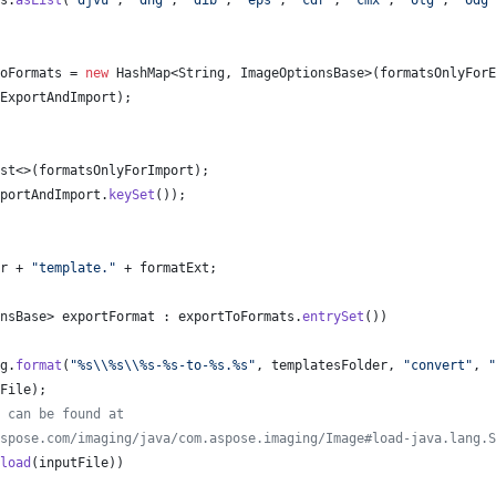
s
.
asList
(
"djvu"
, 
"dng"
, 
"dib"
, 
"eps"
, 
"cdr"
, 
"cmx"
, 
"otg"
, 
"odg"
oFormats
 = 
new
HashMap
<
String
, 
ImageOptionsBase
>(
formatsOnlyForE
ExportAndImport
);
st
<>(
formatsOnlyForImport
);
portAndImport
.
keySet
());
r
 + 
"template."
 + 
formatExt
;
nsBase
> 
exportFormat
 : 
exportToFormats
.
entrySet
())
g
.
format
(
"%s
\\
%s
\\
%s-%s-to-%s.%s"
, 
templatesFolder
, 
"convert"
, 
"
File
);
 can be found at
spose.com/imaging/java/com.aspose.imaging/Image#load-java.lang.S
load
(
inputFile
))