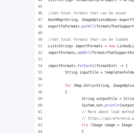
List
<
String
> 
formatsOnlyForImport
 = 
Array
//Get total formats that can be saved
HashMap
<
String
, 
ImageOptionsBase
> 
exportT
exportToFormats
.
putAll
(
formatsThatSupport
//Get total formats that can be loaded
List
<
String
> 
importFormats
 = 
new
LinkedLi
importFormats
.
addAll
(
formatsThatSupportEx
importFormats
.
forEach
((
formatExt
) -> {
String
inputFile
 = 
templatesFolde
for
 (
Map
.
Entry
<
String
, 
ImageOptio
	{
String
outputFile
 = 
Strin
System
.
out
.
println
(
output
// More about load method
// https://apireference.a
try
 (
Image
image
 = 
Image
.
		{