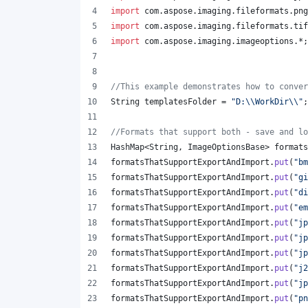
import
com
.
aspose
.
imaging
.
fileformats
.
png
import
com
.
aspose
.
imaging
.
fileformats
.
tif
import
com
.
aspose
.
imaging
.
imageoptions
.*;
//This example demonstrates how to conver
String
templatesFolder
 = 
"D:
\\
WorkDir
\\
"
;
//Formats that support both - save and lo
HashMap
<
String
, 
ImageOptionsBase
> 
formats
formatsThatSupportExportAndImport
.
put
(
"bm
formatsThatSupportExportAndImport
.
put
(
"gi
formatsThatSupportExportAndImport
.
put
(
"di
formatsThatSupportExportAndImport
.
put
(
"em
formatsThatSupportExportAndImport
.
put
(
"jp
formatsThatSupportExportAndImport
.
put
(
"jp
formatsThatSupportExportAndImport
.
put
(
"jp
formatsThatSupportExportAndImport
.
put
(
"j2
formatsThatSupportExportAndImport
.
put
(
"jp
formatsThatSupportExportAndImport
.
put
(
"pn