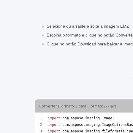
Selecione ou arraste e solte a imagem EMZ
Escolha o formato e clique no botão Converte
Clique no botão Download para baixar a im
Converter {Formato1} para {Formato2} - Java
import
com
.
aspose
.
imaging
.
Image
;
import
com
.
aspose
.
imaging
.
ImageOptionsBas
import
com
.
aspose
.
imaging
.
fileformats
.
jpe