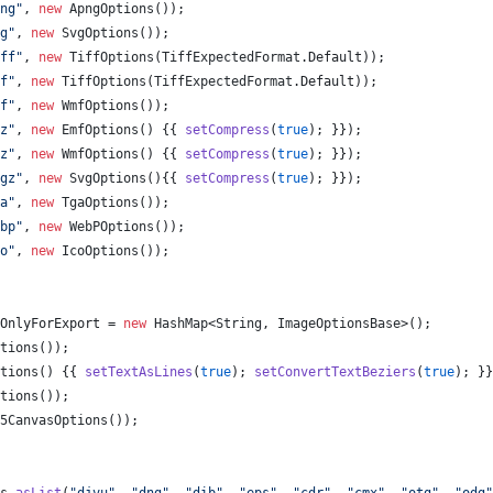
ng"
, 
new
ApngOptions
());
g"
, 
new
SvgOptions
());
ff"
, 
new
TiffOptions
(
TiffExpectedFormat
.
Default
));
f"
, 
new
TiffOptions
(
TiffExpectedFormat
.
Default
));
f"
, 
new
WmfOptions
());
z"
, 
new
EmfOptions
() {{ 
setCompress
(
true
); }});
z"
, 
new
WmfOptions
() {{ 
setCompress
(
true
); }});
gz"
, 
new
SvgOptions
(){{ 
setCompress
(
true
); }});
a"
, 
new
TgaOptions
());
bp"
, 
new
WebPOptions
());
o"
, 
new
IcoOptions
());
OnlyForExport
 = 
new
HashMap
<
String
, 
ImageOptionsBase
>();
tions
());
tions
() {{ 
setTextAsLines
(
true
); 
setConvertTextBeziers
(
true
); }}
tions
());
5CanvasOptions
());