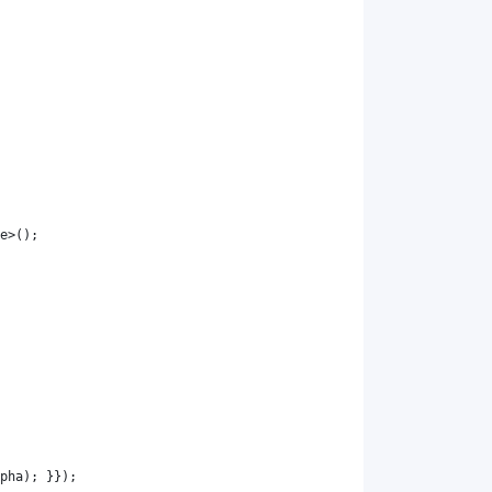
e
>();
pha
); }});