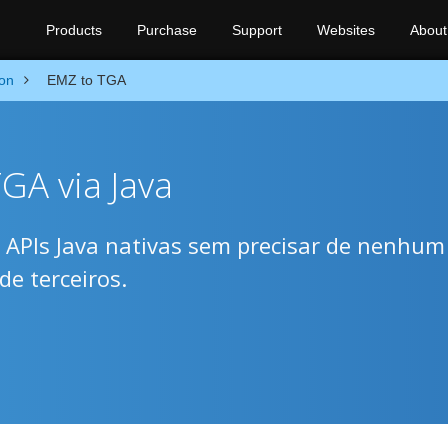
Products
Purchase
Support
Websites
About
on
EMZ to TGA
GA via Java
PIs Java nativas sem precisar de nenhum
de terceiros.