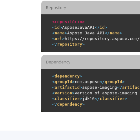
Repository
<repositório>
<
id
>
AsposeJavaAPI
</
id
>
<
name
>
Aspose Java API
</
name
>
<
url
>
https://repository.aspose.com/
</
repository
>
Dependency
<
dependency
>
<
groupId
>
com.aspose
</
groupId
>
<
artifactId
>
aspose-imaging
</
artifac
<
version
>
version of aspose-imaging 
<
classifier
>
jdk16
</
classifier
>
</
dependency
>