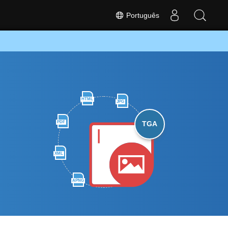
Português
HTML
JPG
PDF
TGA
XML
APNG