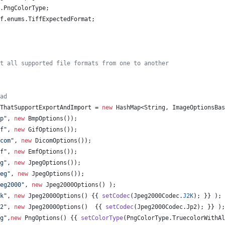
.
PngColorType
;
f
.
enums
.
TiffExpectedFormat
;
t all supported file formats from one to another
ad
ThatSupportExportAndImport
 = 
new
HashMap
<
String
, 
ImageOptionsBas
p"
, 
new
BmpOptions
());
f"
, 
new
GifOptions
());
com"
, 
new
DicomOptions
());
f"
, 
new
EmfOptions
());
g"
, 
new
JpegOptions
());
eg"
, 
new
JpegOptions
());
eg2000"
, 
new
Jpeg2000Options
() );
k"
, 
new
Jpeg2000Options
() {{ 
setCodec
(
Jpeg2000Codec
.
J2K
); }} );
2"
, 
new
Jpeg2000Options
()  {{ 
setCodec
(
Jpeg2000Codec
.
Jp2
); }} );
g"
,
new
PngOptions
() {{ 
setColorType
(
PngColorType
.
TruecolorWithAl