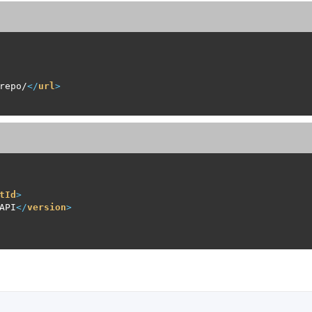
repo/
</
url
>
tId
>
API
</
version
>