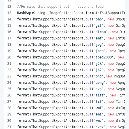
//Formats that support both - save and load
HashMap
<
String
, 
ImageOptionsBase
> 
formatsThatSupportExp
formatsThatSupportExportAndImport
.
put
(
"bmp"
, 
new
BmpOpt
formatsThatSupportExportAndImport
.
put
(
"gif"
, 
new
GifOpt
formatsThatSupportExportAndImport
.
put
(
"dicom"
, 
new
Dico
formatsThatSupportExportAndImport
.
put
(
"emf"
, 
new
EmfOpt
formatsThatSupportExportAndImport
.
put
(
"jpg"
, 
new
JpegOp
formatsThatSupportExportAndImport
.
put
(
"jpeg"
, 
new
JpegO
formatsThatSupportExportAndImport
.
put
(
"jpeg2000"
, 
new
J
formatsThatSupportExportAndImport
.
put
(
"j2k"
, 
new
Jpeg20
formatsThatSupportExportAndImport
.
put
(
"jp2"
, 
new
Jpeg20
formatsThatSupportExportAndImport
.
put
(
"png"
,
new
PngOpti
formatsThatSupportExportAndImport
.
put
(
"apng"
, 
new
ApngO
formatsThatSupportExportAndImport
.
put
(
"svg"
, 
new
SvgOpt
formatsThatSupportExportAndImport
.
put
(
"tiff"
, 
new
TiffO
formatsThatSupportExportAndImport
.
put
(
"tif"
, 
new
TiffOp
formatsThatSupportExportAndImport
.
put
(
"wmf"
, 
new
WmfOpt
formatsThatSupportExportAndImport
.
put
(
"emz"
, 
new
EmfOpt
formatsThatSupportExportAndImport
.
put
(
"wmz"
, 
new
WmfOpt
formatsThatSupportExportAndImport
.
put
(
"svgz"
, 
new
SvgOp