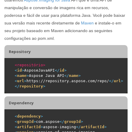
manipulação e conversão de imagens rica em recursos,
poderosa e fácil de usar para plataforma Java. Você pode baixar
sua versão mais recente diretamente de
Maven
e instale-o em
seu projeto baseado em Maven adicionando as seguintes
configurações ao pom.xml.
Repository
<repositório>
<
id
>
AsposeJavaAPI
</
id
>
<
name
>
Aspose Java API
</
name
>
<
url
>
https://repository.aspose.com/repo/
</
url
>
</
repository
>
Dependency
<
dependency
>
<
groupId
>
com.aspose
</
groupId
>
<
artifactId
>
aspose-imaging
</
artifactId
>