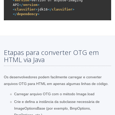
<
version
>
version of aspose-imaging 
API
</
version
>
<
classifier
>
jdk16
</
classifier
>
</
dependency
>
Etapas para converter OTG em
HTML via Java
Os desenvolvedores podem facilmente carregar e converter
arquivos OTG para HTML em apenas algumas linhas de código.
Carregar arquivo OTG com o método Image.load
Crie e defina a instância da subclasse necessária de
ImageOptionsBase (por exemplo, BmpOptions,
PngOptions, etc.)