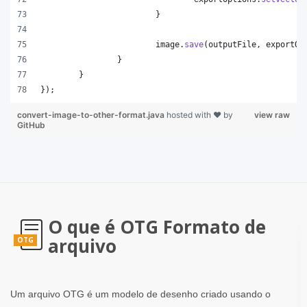
			}
image
.
save
(
outputFile
, 
exportOp
		}
	}
});
convert-image-to-other-format.java
hosted with ❤ by
view raw
GitHub
O que é OTG Formato de
arquivo
OTG
Um arquivo OTG é um modelo de desenho criado usando o