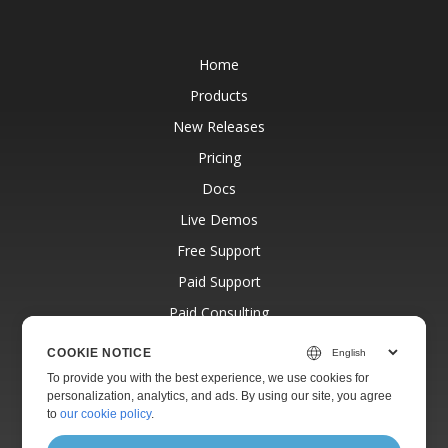
Home
Products
New Releases
Pricing
Docs
Live Demos
Free Support
Paid Support
Paid Consulting
Blog
COOKIE NOTICE
Websites
To provide you with the best experience, we use cookies for
personalization, analytics, and ads. By using our site, you agree
About
to
our cookie policy
.