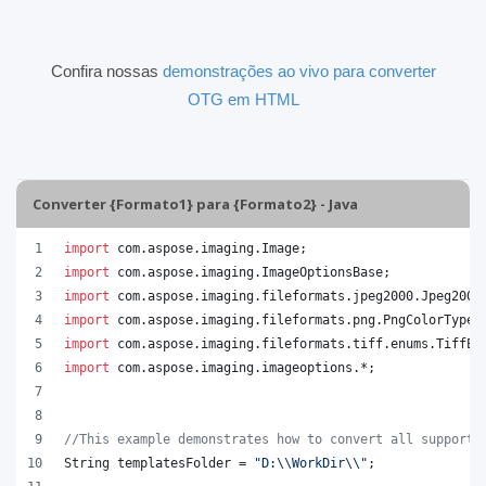
Confira nossas
demonstrações ao vivo para converter
OTG em HTML
Converter {Formato1} para {Formato2} - Java
import
com
.
aspose
.
imaging
.
Image
;
import
com
.
aspose
.
imaging
.
ImageOptionsBase
;
import
com
.
aspose
.
imaging
.
fileformats
.
jpeg2000
.
Jpeg2000
import
com
.
aspose
.
imaging
.
fileformats
.
png
.
PngColorType
;
import
com
.
aspose
.
imaging
.
fileformats
.
tiff
.
enums
.
TiffEx
import
com
.
aspose
.
imaging
.
imageoptions
.*;
//This example demonstrates how to convert all supporte
String
templatesFolder
 = 
"D:
\\
WorkDir
\\
"
;