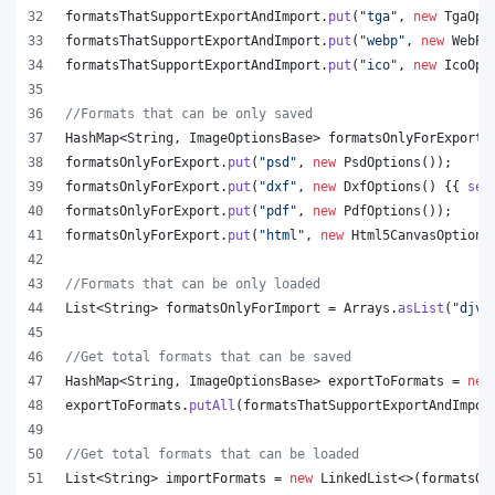
formatsThatSupportExportAndImport
.
put
(
"tga"
, 
new
TgaOpt
formatsThatSupportExportAndImport
.
put
(
"webp"
, 
new
WebPO
formatsThatSupportExportAndImport
.
put
(
"ico"
, 
new
IcoOpt
//Formats that can be only saved
HashMap
<
String
, 
ImageOptionsBase
> 
formatsOnlyForExport
 
formatsOnlyForExport
.
put
(
"psd"
, 
new
PsdOptions
());
formatsOnlyForExport
.
put
(
"dxf"
, 
new
DxfOptions
() {{ 
set
formatsOnlyForExport
.
put
(
"pdf"
, 
new
PdfOptions
());
formatsOnlyForExport
.
put
(
"html"
, 
new
Html5CanvasOptions
//Formats that can be only loaded
List
<
String
> 
formatsOnlyForImport
 = 
Arrays
.
asList
(
"djvu
//Get total formats that can be saved
HashMap
<
String
, 
ImageOptionsBase
> 
exportToFormats
 = 
new
exportToFormats
.
putAll
(
formatsThatSupportExportAndImpor
//Get total formats that can be loaded
List
<
String
> 
importFormats
 = 
new
LinkedList
<>(
formatsOn