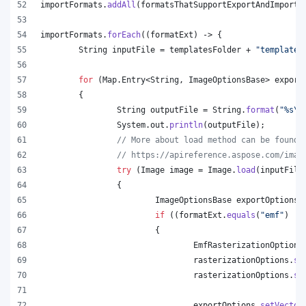
importFormats
.
addAll
(
formatsThatSupportExportAndImport
.
importFormats
.
forEach
((
formatExt
) -> {
String
inputFile
 = 
templatesFolder
 + 
"template.
for
 (
Map
.
Entry
<
String
, 
ImageOptionsBase
> 
export
	{
String
outputFile
 = 
String
.
format
(
"%s
\\
System
.
out
.
println
(
outputFile
);
// More about load method can be found 
// https://apireference.aspose.com/imag
try
 (
Image
image
 = 
Image
.
load
(
inputFile
		{
ImageOptionsBase
exportOptions
 
if
 ((
formatExt
.
equals
(
"emf"
) ||
			{
EmfRasterizationOptions
rasterizationOptions
.
se
rasterizationOptions
.
se
exportOptions
.
setVector