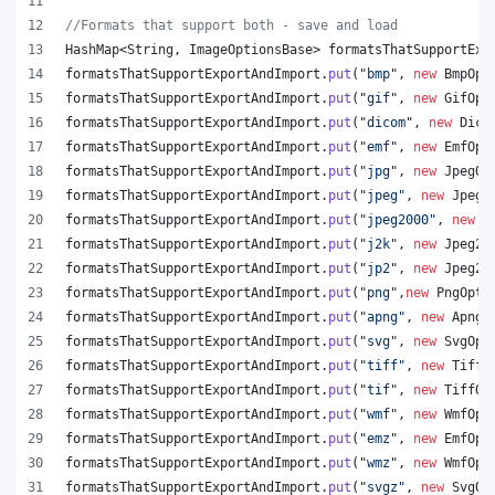
//Formats that support both - save and load
HashMap
<
String
, 
ImageOptionsBase
> 
formatsThatSupportExp
formatsThatSupportExportAndImport
.
put
(
"bmp"
, 
new
BmpOpt
formatsThatSupportExportAndImport
.
put
(
"gif"
, 
new
GifOpt
formatsThatSupportExportAndImport
.
put
(
"dicom"
, 
new
Dico
formatsThatSupportExportAndImport
.
put
(
"emf"
, 
new
EmfOpt
formatsThatSupportExportAndImport
.
put
(
"jpg"
, 
new
JpegOp
formatsThatSupportExportAndImport
.
put
(
"jpeg"
, 
new
JpegO
formatsThatSupportExportAndImport
.
put
(
"jpeg2000"
, 
new
J
formatsThatSupportExportAndImport
.
put
(
"j2k"
, 
new
Jpeg20
formatsThatSupportExportAndImport
.
put
(
"jp2"
, 
new
Jpeg20
formatsThatSupportExportAndImport
.
put
(
"png"
,
new
PngOpti
formatsThatSupportExportAndImport
.
put
(
"apng"
, 
new
ApngO
formatsThatSupportExportAndImport
.
put
(
"svg"
, 
new
SvgOpt
formatsThatSupportExportAndImport
.
put
(
"tiff"
, 
new
TiffO
formatsThatSupportExportAndImport
.
put
(
"tif"
, 
new
TiffOp
formatsThatSupportExportAndImport
.
put
(
"wmf"
, 
new
WmfOpt
formatsThatSupportExportAndImport
.
put
(
"emz"
, 
new
EmfOpt
formatsThatSupportExportAndImport
.
put
(
"wmz"
, 
new
WmfOpt
formatsThatSupportExportAndImport
.
put
(
"svgz"
, 
new
SvgOp