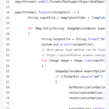
importFormats
.
addAll
(
formatsThatSupportExportAndImport
.
importFormats
.
forEach
((
formatExt
) -> {
String
inputFile
 = 
templatesFolder
 + 
"template.
for
 (
Map
.
Entry
<
String
, 
ImageOptionsBase
> 
export
	{
String
outputFile
 = 
String
.
format
(
"%s
\\
System
.
out
.
println
(
outputFile
);
// More about load method can be found 
// https://apireference.aspose.com/imag
try
 (
Image
image
 = 
Image
.
load
(
inputFile
		{
ImageOptionsBase
exportOptions
 
if
 ((
formatExt
.
equals
(
"emf"
) ||
			{
EmfRasterizationOptions
rasterizationOptions
.
se
rasterizationOptions
.
se
exportOptions
.
setVector