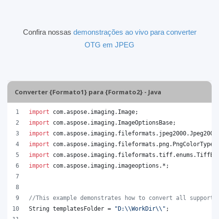
Confira nossas
demonstrações ao vivo para converter
OTG em JPEG
Converter {Formato1} para {Formato2} - Java
import
com
.
aspose
.
imaging
.
Image
;
import
com
.
aspose
.
imaging
.
ImageOptionsBase
;
import
com
.
aspose
.
imaging
.
fileformats
.
jpeg2000
.
Jpeg2000
import
com
.
aspose
.
imaging
.
fileformats
.
png
.
PngColorType
;
import
com
.
aspose
.
imaging
.
fileformats
.
tiff
.
enums
.
TiffEx
import
com
.
aspose
.
imaging
.
imageoptions
.*;
//This example demonstrates how to convert all supporte
String
templatesFolder
 = 
"D:
\\
WorkDir
\\
"
;