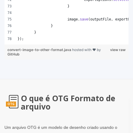
			}
image
.
save
(
outputFile
, 
exportOp
		}
	}
});
convert-image-to-other-format.java
hosted with ❤ by
view raw
GitHub
O que é OTG Formato de
arquivo
OTG
Um arquivo OTG é um modelo de desenho criado usando o