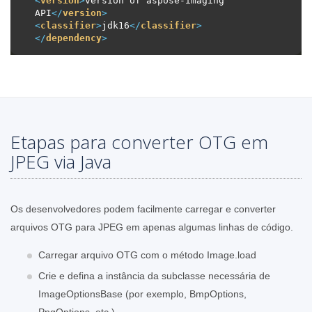
<
version
>
version of aspose-imaging 
API
</
version
>
<
classifier
>
jdk16
</
classifier
>
</
dependency
>
Etapas para converter OTG em
JPEG via Java
Os desenvolvedores podem facilmente carregar e converter
arquivos OTG para JPEG em apenas algumas linhas de código.
Carregar arquivo OTG com o método Image.load
Crie e defina a instância da subclasse necessária de
ImageOptionsBase (por exemplo, BmpOptions,
PngOptions, etc.)