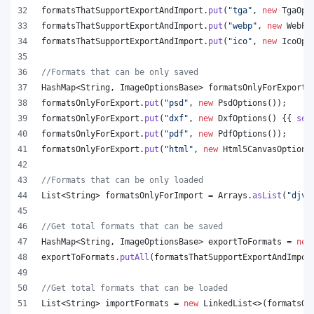
formatsThatSupportExportAndImport
.
put
(
"tga"
, 
new
TgaOpt
formatsThatSupportExportAndImport
.
put
(
"webp"
, 
new
WebPO
formatsThatSupportExportAndImport
.
put
(
"ico"
, 
new
IcoOpt
//Formats that can be only saved
HashMap
<
String
, 
ImageOptionsBase
> 
formatsOnlyForExport
 
formatsOnlyForExport
.
put
(
"psd"
, 
new
PsdOptions
());
formatsOnlyForExport
.
put
(
"dxf"
, 
new
DxfOptions
() {{ 
set
formatsOnlyForExport
.
put
(
"pdf"
, 
new
PdfOptions
());
formatsOnlyForExport
.
put
(
"html"
, 
new
Html5CanvasOptions
//Formats that can be only loaded
List
<
String
> 
formatsOnlyForImport
 = 
Arrays
.
asList
(
"djvu
//Get total formats that can be saved
HashMap
<
String
, 
ImageOptionsBase
> 
exportToFormats
 = 
new
exportToFormats
.
putAll
(
formatsThatSupportExportAndImpor
//Get total formats that can be loaded
List
<
String
> 
importFormats
 = 
new
LinkedList
<>(
formatsOn