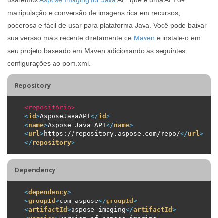
manipulação e conversão de imagens rica em recursos,
poderosa e fácil de usar para plataforma Java. Você pode baixar
sua versão mais recente diretamente de
Maven
e instale-o em
seu projeto baseado em Maven adicionando as seguintes
configurações ao pom.xml.
Repository
<repositório>
<
id
>
AsposeJavaAPI
</
id
>
<
name
>
Aspose Java API
</
name
>
<
url
>
https://repository.aspose.com/repo/
</
url
>
</
repository
>
Dependency
<
dependency
>
<
groupId
>
com.aspose
</
groupId
>
<
artifactId
>
aspose-imaging
</
artifactId
>