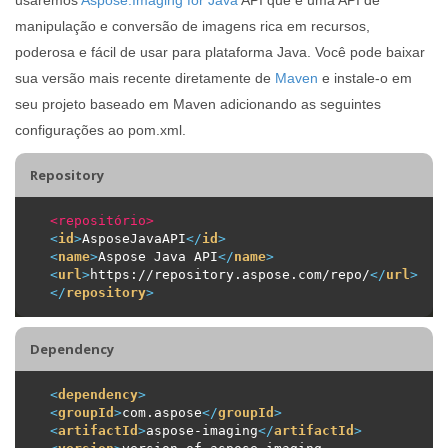
manipulação e conversão de imagens rica em recursos,
poderosa e fácil de usar para plataforma Java. Você pode baixar
sua versão mais recente diretamente de
Maven
e instale-o em
seu projeto baseado em Maven adicionando as seguintes
configurações ao pom.xml.
Repository
<repositório>
<
id
>
AsposeJavaAPI
</
id
>
<
name
>
Aspose Java API
</
name
>
<
url
>
https://repository.aspose.com/repo/
</
url
>
</
repository
>
Dependency
<
dependency
>
<
groupId
>
com.aspose
</
groupId
>
<
artifactId
>
aspose-imaging
</
artifactId
>