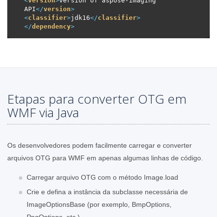
<
version
>
version of aspose-imaging 
API
</
version
>
<
classifier
>
jdk16
</
classifier
>
</
dependency
>
Etapas para converter OTG em
WMF via Java
Os desenvolvedores podem facilmente carregar e converter
arquivos OTG para WMF em apenas algumas linhas de código.
Carregar arquivo OTG com o método Image.load
Crie e defina a instância da subclasse necessária de
ImageOptionsBase (por exemplo, BmpOptions,
PngOptions, etc.)