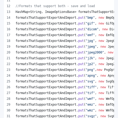
//Formats that support both - save and load
HashMap
<
String
, 
ImageOptionsBase
> 
formatsThatSupportExp
formatsThatSupportExportAndImport
.
put
(
"bmp"
, 
new
BmpOpt
formatsThatSupportExportAndImport
.
put
(
"gif"
, 
new
GifOpt
formatsThatSupportExportAndImport
.
put
(
"dicom"
, 
new
Dico
formatsThatSupportExportAndImport
.
put
(
"emf"
, 
new
EmfOpt
formatsThatSupportExportAndImport
.
put
(
"jpg"
, 
new
JpegOp
formatsThatSupportExportAndImport
.
put
(
"jpeg"
, 
new
JpegO
formatsThatSupportExportAndImport
.
put
(
"jpeg2000"
, 
new
J
formatsThatSupportExportAndImport
.
put
(
"j2k"
, 
new
Jpeg20
formatsThatSupportExportAndImport
.
put
(
"jp2"
, 
new
Jpeg20
formatsThatSupportExportAndImport
.
put
(
"png"
,
new
PngOpti
formatsThatSupportExportAndImport
.
put
(
"apng"
, 
new
ApngO
formatsThatSupportExportAndImport
.
put
(
"svg"
, 
new
SvgOpt
formatsThatSupportExportAndImport
.
put
(
"tiff"
, 
new
TiffO
formatsThatSupportExportAndImport
.
put
(
"tif"
, 
new
TiffOp
formatsThatSupportExportAndImport
.
put
(
"wmf"
, 
new
WmfOpt
formatsThatSupportExportAndImport
.
put
(
"emz"
, 
new
EmfOpt
formatsThatSupportExportAndImport
.
put
(
"wmz"
, 
new
WmfOpt
formatsThatSupportExportAndImport
.
put
(
"svgz"
, 
new
SvgOp