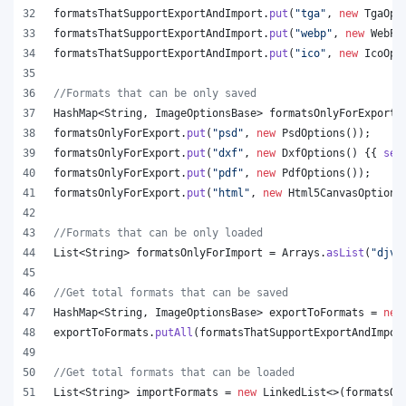
formatsThatSupportExportAndImport
.
put
(
"tga"
, 
new
TgaOpt
formatsThatSupportExportAndImport
.
put
(
"webp"
, 
new
WebPO
formatsThatSupportExportAndImport
.
put
(
"ico"
, 
new
IcoOpt
//Formats that can be only saved
HashMap
<
String
, 
ImageOptionsBase
> 
formatsOnlyForExport
 
formatsOnlyForExport
.
put
(
"psd"
, 
new
PsdOptions
());
formatsOnlyForExport
.
put
(
"dxf"
, 
new
DxfOptions
() {{ 
set
formatsOnlyForExport
.
put
(
"pdf"
, 
new
PdfOptions
());
formatsOnlyForExport
.
put
(
"html"
, 
new
Html5CanvasOptions
//Formats that can be only loaded
List
<
String
> 
formatsOnlyForImport
 = 
Arrays
.
asList
(
"djvu
//Get total formats that can be saved
HashMap
<
String
, 
ImageOptionsBase
> 
exportToFormats
 = 
new
exportToFormats
.
putAll
(
formatsThatSupportExportAndImpor
//Get total formats that can be loaded
List
<
String
> 
importFormats
 = 
new
LinkedList
<>(
formatsOn