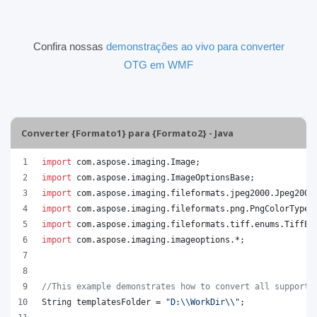
Confira nossas
demonstrações ao vivo para converter
OTG em WMF
Converter {Formato1} para {Formato2} - Java
import
com
.
aspose
.
imaging
.
Image
;
import
com
.
aspose
.
imaging
.
ImageOptionsBase
;
import
com
.
aspose
.
imaging
.
fileformats
.
jpeg2000
.
Jpeg2000
import
com
.
aspose
.
imaging
.
fileformats
.
png
.
PngColorType
;
import
com
.
aspose
.
imaging
.
fileformats
.
tiff
.
enums
.
TiffEx
import
com
.
aspose
.
imaging
.
imageoptions
.*;
//This example demonstrates how to convert all supporte
String
templatesFolder
 = 
"D:
\\
WorkDir
\\
"
;