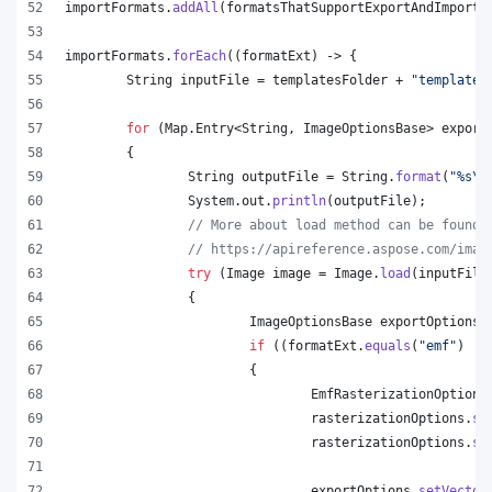
importFormats
.
addAll
(
formatsThatSupportExportAndImport
.
importFormats
.
forEach
((
formatExt
) -> {
String
inputFile
 = 
templatesFolder
 + 
"template.
for
 (
Map
.
Entry
<
String
, 
ImageOptionsBase
> 
export
	{
String
outputFile
 = 
String
.
format
(
"%s
\\
System
.
out
.
println
(
outputFile
);
// More about load method can be found 
// https://apireference.aspose.com/imag
try
 (
Image
image
 = 
Image
.
load
(
inputFile
		{
ImageOptionsBase
exportOptions
 
if
 ((
formatExt
.
equals
(
"emf"
) ||
			{
EmfRasterizationOptions
rasterizationOptions
.
se
rasterizationOptions
.
se
exportOptions
.
setVector