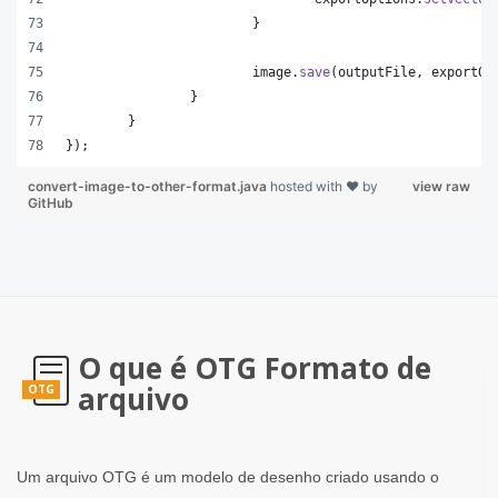
			}
image
.
save
(
outputFile
, 
exportOp
		}
	}
});
convert-image-to-other-format.java
hosted with ❤ by
view raw
GitHub
O que é OTG Formato de
arquivo
OTG
Um arquivo OTG é um modelo de desenho criado usando o