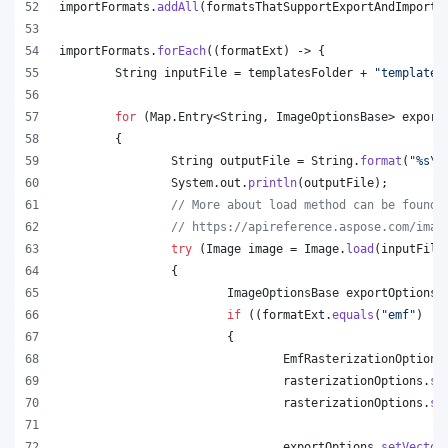
importFormats
.
addAll
(
formatsThatSupportExportAndImport
.
importFormats
.
forEach
((
formatExt
) -> {
String
inputFile
 = 
templatesFolder
 + 
"template.
for
 (
Map
.
Entry
<
String
, 
ImageOptionsBase
> 
export
	{
String
outputFile
 = 
String
.
format
(
"%s
\\
System
.
out
.
println
(
outputFile
);
// More about load method can be found 
// https://apireference.aspose.com/imag
try
 (
Image
image
 = 
Image
.
load
(
inputFile
		{
ImageOptionsBase
exportOptions
 
if
 ((
formatExt
.
equals
(
"emf"
) ||
			{
EmfRasterizationOptions
rasterizationOptions
.
se
rasterizationOptions
.
se
exportOptions
.
setVector