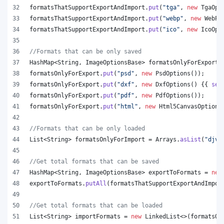
formatsThatSupportExportAndImport
.
put
(
"tga"
, 
new
TgaOpt
formatsThatSupportExportAndImport
.
put
(
"webp"
, 
new
WebPO
formatsThatSupportExportAndImport
.
put
(
"ico"
, 
new
IcoOpt
//Formats that can be only saved
HashMap
<
String
, 
ImageOptionsBase
> 
formatsOnlyForExport
 
formatsOnlyForExport
.
put
(
"psd"
, 
new
PsdOptions
());
formatsOnlyForExport
.
put
(
"dxf"
, 
new
DxfOptions
() {{ 
set
formatsOnlyForExport
.
put
(
"pdf"
, 
new
PdfOptions
());
formatsOnlyForExport
.
put
(
"html"
, 
new
Html5CanvasOptions
//Formats that can be only loaded
List
<
String
> 
formatsOnlyForImport
 = 
Arrays
.
asList
(
"djvu
//Get total formats that can be saved
HashMap
<
String
, 
ImageOptionsBase
> 
exportToFormats
 = 
new
exportToFormats
.
putAll
(
formatsThatSupportExportAndImpor
//Get total formats that can be loaded
List
<
String
> 
importFormats
 = 
new
LinkedList
<>(
formatsOn