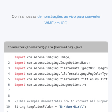
Confira nossas
demonstrações ao vivo para converter
WMF em ICO
Converter {Formato1} para {Formato2} - Java
import
com
.
aspose
.
imaging
.
Image
;
import
com
.
aspose
.
imaging
.
ImageOptionsBase
;
import
com
.
aspose
.
imaging
.
fileformats
.
jpeg2000
.
Jpeg2000
import
com
.
aspose
.
imaging
.
fileformats
.
png
.
PngColorType
;
import
com
.
aspose
.
imaging
.
fileformats
.
tiff
.
enums
.
TiffEx
import
com
.
aspose
.
imaging
.
imageoptions
.*;
//This example demonstrates how to convert all supporte
String
templatesFolder
 = 
"D:
\\
WorkDir
\\
"
;