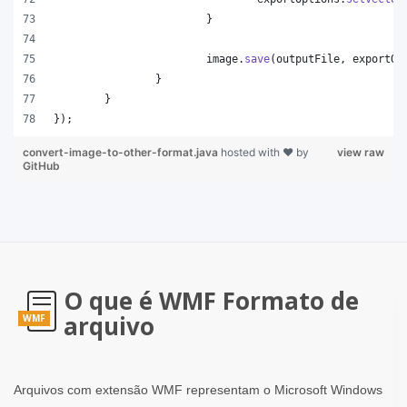
			}
image
.
save
(
outputFile
, 
exportOp
		}
	}
});
convert-image-to-other-format.java
hosted with ❤ by
view raw
GitHub
O que é WMF Formato de
arquivo
WMF
Arquivos com extensão WMF representam o Microsoft Windows