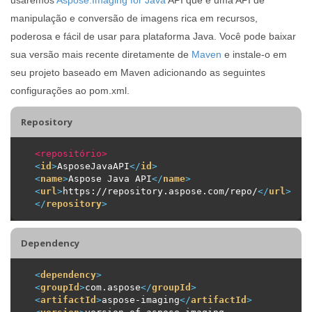
manipulação e conversão de imagens rica em recursos,
poderosa e fácil de usar para plataforma Java. Você pode baixar
sua versão mais recente diretamente de
Maven
e instale-o em
seu projeto baseado em Maven adicionando as seguintes
configurações ao pom.xml.
Repository
<repositório>
<
id
>
AsposeJavaAPI
</
id
>
<
name
>
Aspose Java API
</
name
>
<
url
>
https://repository.aspose.com/repo/
</
url
>
</
repository
>
Dependency
<
dependency
>
<
groupId
>
com.aspose
</
groupId
>
<
artifactId
>
aspose-imaging
</
artifactId
>