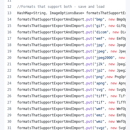
//Formats that support both - save and load
HashMap
<
String
, 
ImageOptionsBase
> 
formatsThatSupportExp
formatsThatSupportExportAndImport
.
put
(
"bmp"
, 
new
BmpOpt
formatsThatSupportExportAndImport
.
put
(
"gif"
, 
new
GifOpt
formatsThatSupportExportAndImport
.
put
(
"dicom"
, 
new
Dico
formatsThatSupportExportAndImport
.
put
(
"emf"
, 
new
EmfOpt
formatsThatSupportExportAndImport
.
put
(
"jpg"
, 
new
JpegOp
formatsThatSupportExportAndImport
.
put
(
"jpeg"
, 
new
JpegO
formatsThatSupportExportAndImport
.
put
(
"jpeg2000"
, 
new
J
formatsThatSupportExportAndImport
.
put
(
"j2k"
, 
new
Jpeg20
formatsThatSupportExportAndImport
.
put
(
"jp2"
, 
new
Jpeg20
formatsThatSupportExportAndImport
.
put
(
"png"
,
new
PngOpti
formatsThatSupportExportAndImport
.
put
(
"apng"
, 
new
ApngO
formatsThatSupportExportAndImport
.
put
(
"svg"
, 
new
SvgOpt
formatsThatSupportExportAndImport
.
put
(
"tiff"
, 
new
TiffO
formatsThatSupportExportAndImport
.
put
(
"tif"
, 
new
TiffOp
formatsThatSupportExportAndImport
.
put
(
"wmf"
, 
new
WmfOpt
formatsThatSupportExportAndImport
.
put
(
"emz"
, 
new
EmfOpt
formatsThatSupportExportAndImport
.
put
(
"wmz"
, 
new
WmfOpt
formatsThatSupportExportAndImport
.
put
(
"svgz"
, 
new
SvgOp