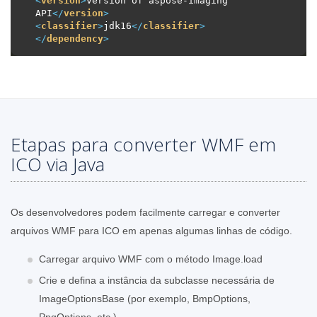
<
version
>
version of aspose-imaging 
API
</
version
>
<
classifier
>
jdk16
</
classifier
>
</
dependency
>
Etapas para converter WMF em
ICO via Java
Os desenvolvedores podem facilmente carregar e converter
arquivos WMF para ICO em apenas algumas linhas de código.
Carregar arquivo WMF com o método Image.load
Crie e defina a instância da subclasse necessária de
ImageOptionsBase (por exemplo, BmpOptions,
PngOptions, etc.)