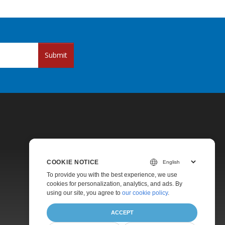
Submit
COOKIE NOTICE
Pricing
To provide you with the best experience, we use
cookies for personalization, analytics, and ads. By
Paid Support
using our site, you agree to
our cookie policy
.
About
ACCEPT