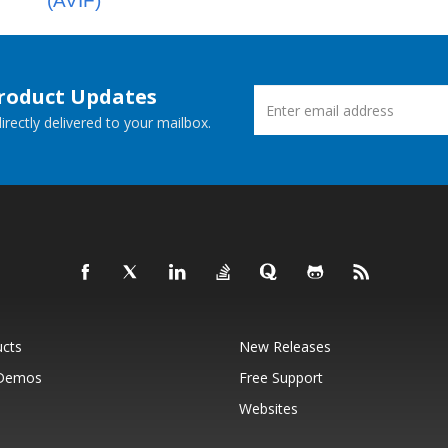
(AVIF)
Product Updates
rectly delivered to your mailbox.
ucts
New Releases
 Demos
Free Support
Websites