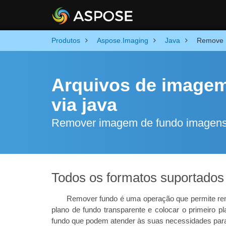
Produtos
Aspose.Imaging
Java
Remove 
Arquivos de image
via java
Remover imagem de fundo imagen
Todos os formatos suportado
Remover fundo é uma operação que permite rem
plano de fundo transparente e colocar o primeiro 
fundo que podem atender às suas necessidades para