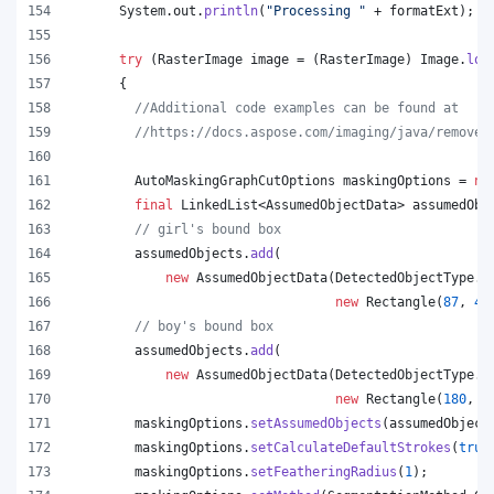
System
.
out
.
println
(
"Processing "
 + 
formatExt
);
try
 (
RasterImage
image
 = (
RasterImage
) 
Image
.
loa
      {
//Additional code examples can be found at
//https://docs.aspose.com/imaging/java/remove-
AutoMaskingGraphCutOptions
maskingOptions
 = 
ne
final
LinkedList
<
AssumedObjectData
> 
assumedObj
// girl's bound box
assumedObjects
.
add
(
new
AssumedObjectData
(
DetectedObjectType
.
H
new
Rectangle
(
87
, 
47
// boy's bound box
assumedObjects
.
add
(
new
AssumedObjectData
(
DetectedObjectType
.
H
new
Rectangle
(
180
, 
2
maskingOptions
.
setAssumedObjects
(
assumedObject
maskingOptions
.
setCalculateDefaultStrokes
(
true
maskingOptions
.
setFeatheringRadius
(
1
);