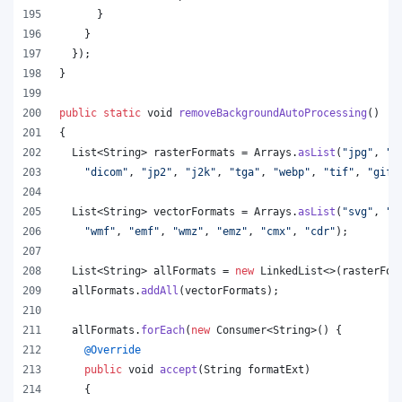
      }
    }
  });
}
public
static
void
removeBackgroundAutoProcessing
()
{
List
<
String
> 
rasterFormats
 = 
Arrays
.
asList
(
"jpg"
, 
"p
"dicom"
, 
"jp2"
, 
"j2k"
, 
"tga"
, 
"webp"
, 
"tif"
, 
"gif"
List
<
String
> 
vectorFormats
 = 
Arrays
.
asList
(
"svg"
, 
"o
"wmf"
, 
"emf"
, 
"wmz"
, 
"emz"
, 
"cmx"
, 
"cdr"
);
List
<
String
> 
allFormats
 = 
new
LinkedList
<>(
rasterFor
allFormats
.
addAll
(
vectorFormats
);
allFormats
.
forEach
(
new
Consumer
<
String
>() {
@
Override
public
void
accept
(
String
formatExt
)
    {