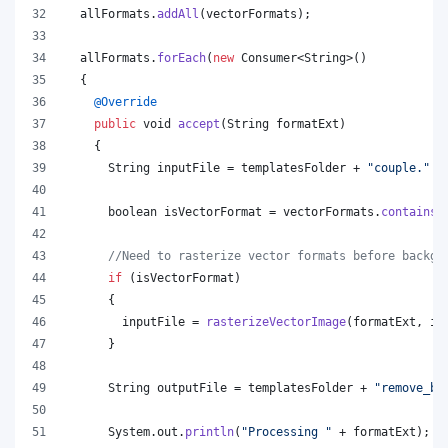
allFormats
.
addAll
(
vectorFormats
);
allFormats
.
forEach
(
new
Consumer
<
String
>()
  {
@
Override
public
void
accept
(
String
formatExt
)
    {
String
inputFile
 = 
templatesFolder
 + 
"couple."
 +
boolean
isVectorFormat
 = 
vectorFormats
.
contains
(
//Need to rasterize vector formats before backgr
if
 (
isVectorFormat
)
      {
inputFile
 = 
rasterizeVectorImage
(
formatExt
, 
in
      }
String
outputFile
 = 
templatesFolder
 + 
"remove_ba
System
.
out
.
println
(
"Processing "
 + 
formatExt
);