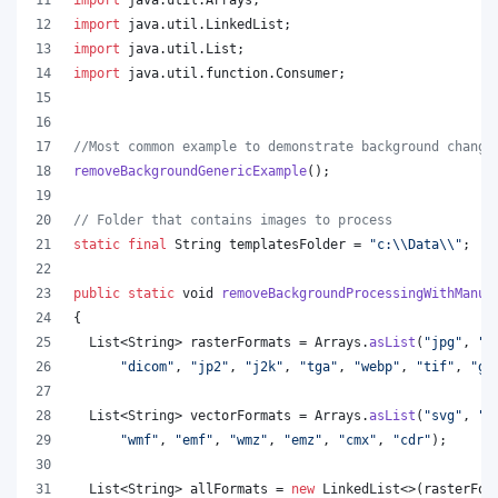
import
java
.
util
.
LinkedList
;
import
java
.
util
.
List
;
import
java
.
util
.
function
.
Consumer
;
//Most common example to demonstrate background change
removeBackgroundGenericExample
();
// Folder that contains images to process
static
final
String
templatesFolder
 = 
"c:
\\
Data
\\
"
;
public
static
void
removeBackgroundProcessingWithManua
{
List
<
String
> 
rasterFormats
 = 
Arrays
.
asList
(
"jpg"
, 
"p
"dicom"
, 
"jp2"
, 
"j2k"
, 
"tga"
, 
"webp"
, 
"tif"
, 
"gi
List
<
String
> 
vectorFormats
 = 
Arrays
.
asList
(
"svg"
, 
"o
"wmf"
, 
"emf"
, 
"wmz"
, 
"emz"
, 
"cmx"
, 
"cdr"
);
List
<
String
> 
allFormats
 = 
new
LinkedList
<>(
rasterFor