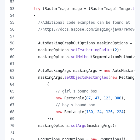
try
 (
RasterImage
image
 = (
RasterImage
) 
Image
.
loa
      {
//Additional code examples can be found at
//https://docs.aspose.com/imaging/java/remove-
AutoMaskingGraphCutOptions
maskingOptions
 = 
ne
maskingOptions
.
setFeatheringRadius
(
2
);
maskingOptions
.
setMethod
(
SegmentationMethod
.
Gr
AutoMaskingArgs
maskingArgs
 = 
new
AutoMaskingA
maskingArgs
.
setObjectsRectangles
(
new
Rectangle
            {
// girl's bound box
new
Rectangle
(
87
, 
47
, 
123
, 
308
),
// boy's bound box
new
Rectangle
(
180
, 
24
, 
126
, 
224
)
            });
maskingOptions
.
setArgs
(
maskingArgs
);
PngOptions
pngOptions
 = 
new
PngOptions
();