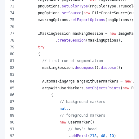
pngOptions
.
setColorType
(
PngColorType
.
Truecolor
pngOptions
.
setSource
(
new
FileCreateSource
(
outp
maskingOptions
.
setExportOptions
(
pngOptions
);
IMaskingSession
maskingSession
 = 
new
ImageMask
                .
createSession
(
maskingOptions
);
try
        {
// first run of segmentation
maskingSession
.
decompose
().
dispose
();
AutoMaskingArgs
argsWithUserMarkers
 = 
new
Au
argsWithUserMarkers
.
setObjectsPoints
(
new
Poi
              {
// background markers
null
,
// foreground markers
new
UserMarker
()
// boy's head
                      .
addPoint
(
218
, 
48
, 
10
)