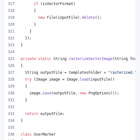
if
 (
isVectorFormat
)
      {
new
File
(
inputFile
).
delete
();
      }
    }
  });
}
private
static
String
rasterizeVectorImage
(
String
form
{
String
outputFile
 = 
templatesFolder
 + 
"rasterized."
+
try
 (
Image
image
 = 
Image
.
load
(
inputFile
))
  {
image
.
save
(
outputFile
, 
new
PngOptions
());
  }
return
outputFile
;
}
class
UserMarker