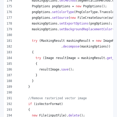
maskingOptions
.
setMethod
(
SegmentationMethod
.
Gr
PngOptions
pngOptions
 = 
new
PngOptions
();
pngOptions
.
setColorType
(
PngColorType
.
Truecolor
pngOptions
.
setSource
(
new
FileCreateSource
(
outp
maskingOptions
.
setExportOptions
(
pngOptions
);
maskingOptions
.
setBackgroundReplacementColor
(
C
try
 (
MaskingResult
maskingResult
 = 
new
ImageMa
                        .
decompose
(
maskingOptions
))
        {
try
 (
Image
resultImage
 = 
maskingResult
.
get_I
          {
resultImage
.
save
();
          }
        }
      }
//Remove rasterized vector image
if
 (
isVectorFormat
)
      {
new
File
(
inputFile
).
delete
();