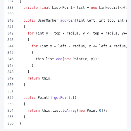
{
private
final
List
<
Point
> 
list
 = 
new
LinkedList
<>();
public
UserMarker
addPoint
(
int
left
, 
int
top
, 
int
ra
  {
for
 (
int
y
 = 
top
 - 
radius
; 
y
 <= 
top
 + 
radius
; 
y
++)
    {
for
 (
int
x
 = 
left
 - 
radius
; 
x
 <= 
left
 + 
radius
; 
      {
this
.
list
.
add
(
new
Point
(
x
, 
y
));
      }
    }
return
this
;
  }
public
Point
[] 
getPoints
()
  {
return
this
.
list
.
toArray
(
new
Point
[
0
]);
  }
}