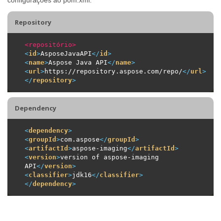
Repository
<repositório>
<
id
>
AsposeJavaAPI
</
id
>
<
name
>
Aspose Java API
</
name
>
<
url
>
https://repository.aspose.com/repo/
</
url
>
</
repository
>
Dependency
<
dependency
>
<
groupId
>
com.aspose
</
groupId
>
<
artifactId
>
aspose-imaging
</
artifactId
>
<
version
>
version of aspose-imaging 
API
</
version
>
<
classifier
>
jdk16
</
classifier
>
</
dependency
>