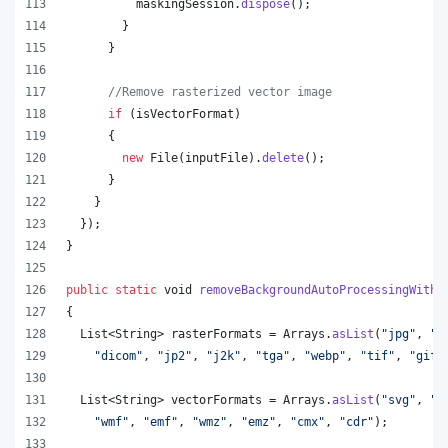
maskingSession
.
dispose
();
        }
      }
//Remove rasterized vector image
if
 (
isVectorFormat
)
      {
new
File
(
inputFile
).
delete
();
      }
    }
  });
}
public
static
void
removeBackgroundAutoProcessingWithA
{
List
<
String
> 
rasterFormats
 = 
Arrays
.
asList
(
"jpg"
, 
"p
"dicom"
, 
"jp2"
, 
"j2k"
, 
"tga"
, 
"webp"
, 
"tif"
, 
"gif"
List
<
String
> 
vectorFormats
 = 
Arrays
.
asList
(
"svg"
, 
"o
"wmf"
, 
"emf"
, 
"wmz"
, 
"emz"
, 
"cmx"
, 
"cdr"
);