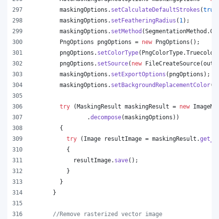
maskingOptions
.
setCalculateDefaultStrokes
(
true
maskingOptions
.
setFeatheringRadius
(
1
);
maskingOptions
.
setMethod
(
SegmentationMethod
.
Gr
PngOptions
pngOptions
 = 
new
PngOptions
();
pngOptions
.
setColorType
(
PngColorType
.
Truecolor
pngOptions
.
setSource
(
new
FileCreateSource
(
outp
maskingOptions
.
setExportOptions
(
pngOptions
);
maskingOptions
.
setBackgroundReplacementColor
(
C
try
 (
MaskingResult
maskingResult
 = 
new
ImageMa
                .
decompose
(
maskingOptions
))
        {
try
 (
Image
resultImage
 = 
maskingResult
.
get_I
          {
resultImage
.
save
();
          }
        }
      }
//Remove rasterized vector image