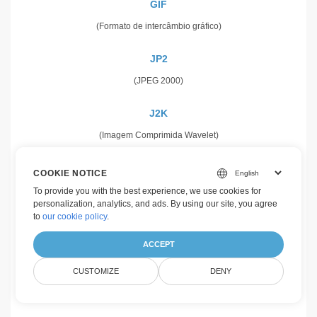
GIF
(Formato de intercâmbio gráfico)
JP2
(JPEG 2000)
J2K
(Imagem Comprimida Wavelet)
PNG
COOKIE NOTICE
(Gráficos Portáteis de Rede)
To provide you with the best experience, we use cookies for
personalization, analytics, and ads. By using our site, you agree
to
our cookie policy
.
WEBP
(Imagem da Web Raster)
ACCEPT
CUSTOMIZE
DENY
WMF
(Meta-arquivo do Microsoft Windows)