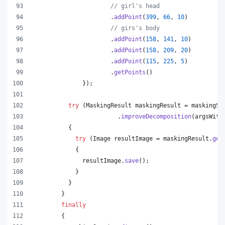
// girl's head
                      .
addPoint
(
399
, 
66
, 
10
)
// girs's body
                      .
addPoint
(
158
, 
141
, 
10
)
                      .
addPoint
(
158
, 
209
, 
20
)
                      .
addPoint
(
115
, 
225
, 
5
)
                      .
getPoints
()
              });
try
 (
MaskingResult
maskingResult
 = 
maskingSe
                        .
improveDecomposition
(
argsWith
          {
try
 (
Image
resultImage
 = 
maskingResult
.
get
            {
resultImage
.
save
();
            }
          }
        }
finally
        {