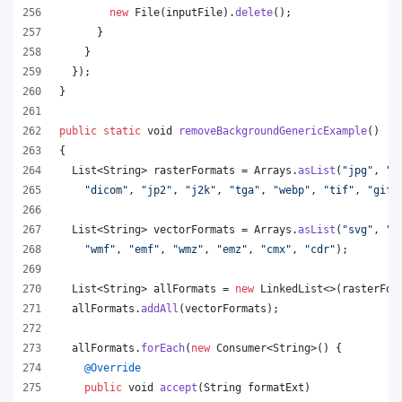
new
File
(
inputFile
).
delete
();
      }
    }
  });
}
public
static
void
removeBackgroundGenericExample
()
{
List
<
String
> 
rasterFormats
 = 
Arrays
.
asList
(
"jpg"
, 
"p
"dicom"
, 
"jp2"
, 
"j2k"
, 
"tga"
, 
"webp"
, 
"tif"
, 
"gif"
List
<
String
> 
vectorFormats
 = 
Arrays
.
asList
(
"svg"
, 
"o
"wmf"
, 
"emf"
, 
"wmz"
, 
"emz"
, 
"cmx"
, 
"cdr"
);
List
<
String
> 
allFormats
 = 
new
LinkedList
<>(
rasterFor
allFormats
.
addAll
(
vectorFormats
);
allFormats
.
forEach
(
new
Consumer
<
String
>() {
@
Override
public
void
accept
(
String
formatExt
)