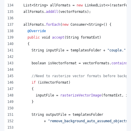
List
<
String
> 
allFormats
 = 
new
LinkedList
<>(
rasterFor
allFormats
.
addAll
(
vectorFormats
);
allFormats
.
forEach
(
new
Consumer
<
String
>() {
@
Override
public
void
accept
(
String
formatExt
)
    {
String
inputFile
 = 
templatesFolder
 + 
"couple."
 +
boolean
isVectorFormat
 = 
vectorFormats
.
contains
(
//Need to rasterize vector formats before backgr
if
 (
isVectorFormat
)
      {
inputFile
 = 
rasterizeVectorImage
(
formatExt
, 
in
      }
String
outputFile
 = 
templatesFolder
            + 
"remove_background_auto_assumed_objects.