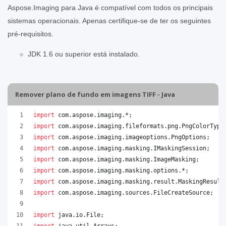
Aspose.Imaging para Java é compatível com todos os principais
sistemas operacionais. Apenas certifique-se de ter os seguintes
pré-requisitos.
JDK 1.6 ou superior está instalado.
Remover plano de fundo em imagens TIFF - Java
import
com
.
aspose
.
imaging
.*;
import
com
.
aspose
.
imaging
.
fileformats
.
png
.
PngColorType
import
com
.
aspose
.
imaging
.
imageoptions
.
PngOptions
;
import
com
.
aspose
.
imaging
.
masking
.
IMaskingSession
;
import
com
.
aspose
.
imaging
.
masking
.
ImageMasking
;
import
com
.
aspose
.
imaging
.
masking
.
options
.*;
import
com
.
aspose
.
imaging
.
masking
.
result
.
MaskingResult
import
com
.
aspose
.
imaging
.
sources
.
FileCreateSource
;
import
java
.
io
.
File
;
import
java
.
util
.
Arrays
;