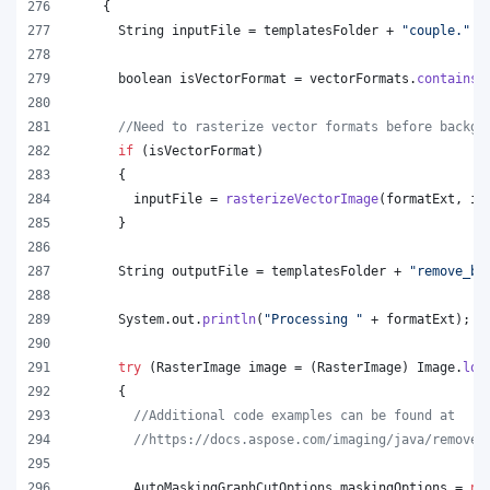
    {
String
inputFile
 = 
templatesFolder
 + 
"couple."
 +
boolean
isVectorFormat
 = 
vectorFormats
.
contains
(
//Need to rasterize vector formats before backgr
if
 (
isVectorFormat
)
      {
inputFile
 = 
rasterizeVectorImage
(
formatExt
, 
in
      }
String
outputFile
 = 
templatesFolder
 + 
"remove_ba
System
.
out
.
println
(
"Processing "
 + 
formatExt
);
try
 (
RasterImage
image
 = (
RasterImage
) 
Image
.
loa
      {
//Additional code examples can be found at
//https://docs.aspose.com/imaging/java/remove-
AutoMaskingGraphCutOptions
maskingOptions
 = 
ne