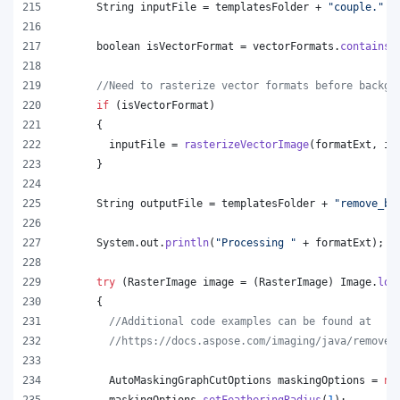
String
inputFile
 = 
templatesFolder
 + 
"couple."
 +
boolean
isVectorFormat
 = 
vectorFormats
.
contains
(
//Need to rasterize vector formats before backgr
if
 (
isVectorFormat
)
      {
inputFile
 = 
rasterizeVectorImage
(
formatExt
, 
in
      }
String
outputFile
 = 
templatesFolder
 + 
"remove_ba
System
.
out
.
println
(
"Processing "
 + 
formatExt
);
try
 (
RasterImage
image
 = (
RasterImage
) 
Image
.
loa
      {
//Additional code examples can be found at
//https://docs.aspose.com/imaging/java/remove-
AutoMaskingGraphCutOptions
maskingOptions
 = 
ne
maskingOptions
.
setFeatheringRadius
(
1
);