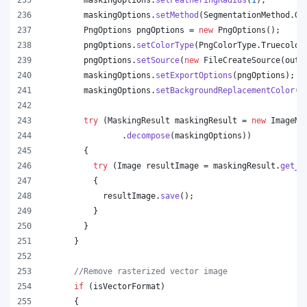
maskingOptions
.
setMethod
(
SegmentationMethod
.
Gr
PngOptions
pngOptions
 = 
new
PngOptions
();
pngOptions
.
setColorType
(
PngColorType
.
Truecolor
pngOptions
.
setSource
(
new
FileCreateSource
(
outp
maskingOptions
.
setExportOptions
(
pngOptions
);
maskingOptions
.
setBackgroundReplacementColor
(
C
try
 (
MaskingResult
maskingResult
 = 
new
ImageMa
                .
decompose
(
maskingOptions
))
        {
try
 (
Image
resultImage
 = 
maskingResult
.
get_I
          {
resultImage
.
save
();
          }
        }
      }
//Remove rasterized vector image
if
 (
isVectorFormat
)
      {