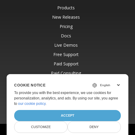
Products
New Releases
Pricing
Docs
Live Demos
Free Support
Paid Support
Paid Consulting
Blog
COOKIE NOTICE
Websites
To provide you with the best experience, we use cookies for
personalization, analytics, and ads. By using our site, you agree
About
to
our cookie policy
.
ACCEPT
CUSTOMIZE
DENY
© Aspose Pty Ltd 2001-2026.
All Rights Reserved.