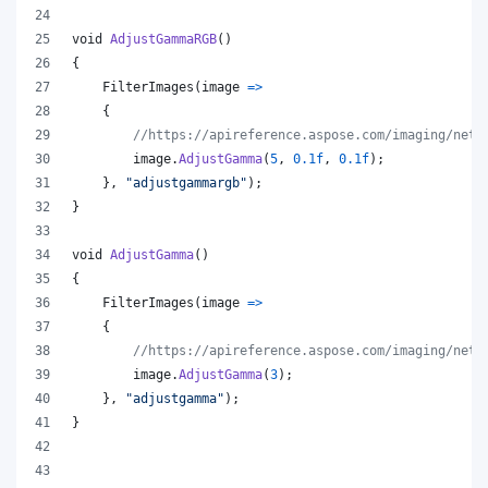
void
AdjustGammaRGB
(
)
{
FilterImages
(
image 
=>
{
//https://apireference.aspose.com/imaging/net/
image
.
AdjustGamma
(
5
,
0.1f
,
0.1f
)
;
}
,
"adjustgammargb"
)
;
}
void
AdjustGamma
(
)
{
FilterImages
(
image 
=>
{
//https://apireference.aspose.com/imaging/net/
image
.
AdjustGamma
(
3
)
;
}
,
"adjustgamma"
)
;
}