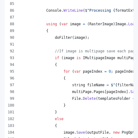
Console
.
WriteLine
(
$
"Processing 
{
formatExt
}
using
(
var
image
=
(
RasterImage
)
Image
.
Load
{
doFilter
(
image
)
;
//If image is multipage save each page
if
(
image
is
IMultipageImage
multiPage
{
for
(
var
pageIndex
=
0
;
pageIndex
{
string
fileName
=
$
"
{
filterNam
multiPage
.
Pages
[
pageIndex
]
.
Sav
File
.
Delete
(
templatesFolder
+
}
}
else
{
image
.
Save
(
outputFile
,
new
PngOpti