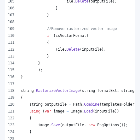
File
.
Delete
(
outputFile
)
;
}
}
//Remove rasterized vector image
if
(
isVectorFormat
)
{
File
.
Delete
(
inputFile
)
;
}
}
)
;
}
string
RasterizeVectorImage
(
string
formatExt
,
string
i
{
string
outputFile
=
Path
.
Combine
(
templatesFolder
,
using
(
var
image
=
Image
.
Load
(
inputFile
)
)
{
image
.
Save
(
outputFile
,
new
PngOptions
(
)
)
;
}