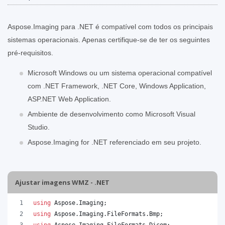
Aspose.Imaging para .NET é compatível com todos os principais
sistemas operacionais. Apenas certifique-se de ter os seguintes
pré-requisitos.
Microsoft Windows ou um sistema operacional compatível
com .NET Framework, .NET Core, Windows Application,
ASP.NET Web Application.
Ambiente de desenvolvimento como Microsoft Visual
Studio.
Aspose.Imaging for .NET referenciado em seu projeto.
Ajustar imagens WMZ - .NET
using
Aspose
.
Imaging
;
using
Aspose
.
Imaging
.
FileFormats
.
Bmp
;
using
Aspose
.
Imaging
.
FileFormats
.
Dicom
;