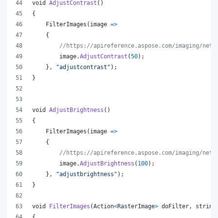
void
AdjustContrast
(
)
{
FilterImages
(
image 
=>
{
//https://apireference.aspose.com/imaging/net/
image
.
AdjustContrast
(
50
)
;
}
,
"adjustcontrast"
)
;
}
void
AdjustBrightness
(
)
{
FilterImages
(
image 
=>
{
//https://apireference.aspose.com/imaging/net/
image
.
AdjustBrightness
(
100
)
;
}
,
"adjustbrightness"
)
;
}
void
FilterImages
(
Action
<
RasterImage
>
doFilter
,
string
{