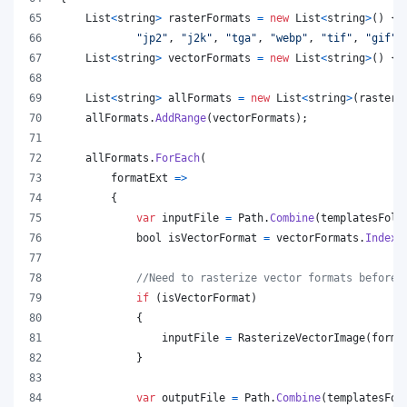
List
<
string
>
rasterFormats
=
new
List
<
string
>
(
)
{
"jp2"
,
"j2k"
,
"tga"
,
"webp"
,
"tif"
,
"gif"
,
List
<
string
>
vectorFormats
=
new
List
<
string
>
(
)
{
List
<
string
>
allFormats
=
new
List
<
string
>
(
rasterF
allFormats
.
AddRange
(
vectorFormats
)
;
allFormats
.
ForEach
(
        formatExt 
=>
{
var
inputFile
=
Path
.
Combine
(
templatesFold
bool
isVectorFormat
=
vectorFormats
.
IndexO
//Need to rasterize vector formats before 
if
(
isVectorFormat
)
{
inputFile
=
RasterizeVectorImage
(
forma
}
var
outputFile
=
Path
.
Combine
(
templatesFol