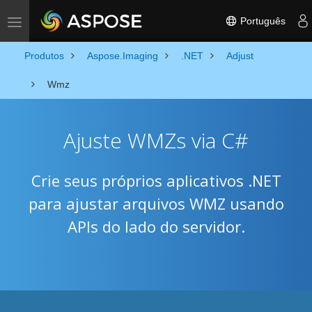
Português
Toggle navigation
Produtos
Aspose.Imaging
.NET
Adjust
Wmz
Ajuste WMZs via C#
Crie seus próprios aplicativos .NET
para ajustar arquivos WMZ usando
APIs do lado do servidor.