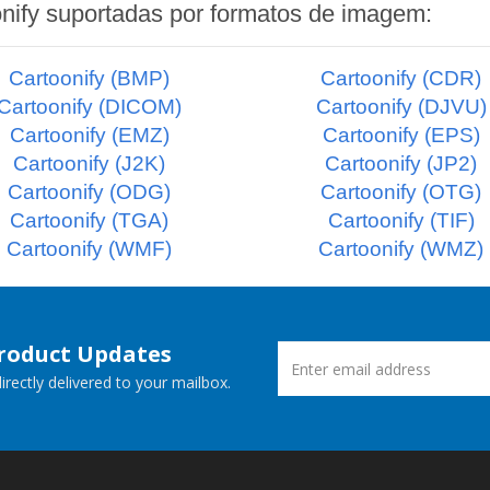
nify suportadas por formatos de imagem:
Cartoonify (BMP)
Cartoonify (CDR)
Cartoonify (DICOM)
Cartoonify (DJVU)
Cartoonify (EMZ)
Cartoonify (EPS)
Cartoonify (J2K)
Cartoonify (JP2)
Cartoonify (ODG)
Cartoonify (OTG)
Cartoonify (TGA)
Cartoonify (TIF)
Cartoonify (WMF)
Cartoonify (WMZ)
Product Updates
rectly delivered to your mailbox.