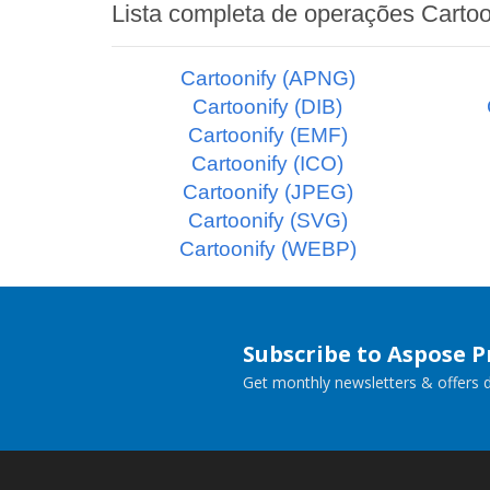
Lista completa de operações Cartoo
Cartoonify (APNG)
Cartoonify (DIB)
Cartoonify (EMF)
Cartoonify (ICO)
Cartoonify (JPEG)
Cartoonify (SVG)
Cartoonify (WEBP)
Subscribe to Aspose 
Get monthly newsletters & offers di